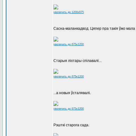
увеличить до 1200x675
Сасна-маланкадвод. Цяпер пра такія ўжо мала 
увеличить до 675x1200
Старыя ліхтары спілавалі...
увеличить до 675x1200
...а новыя ўсталявалі.
увеличить до 675x1200
Рэшткі старога сада.