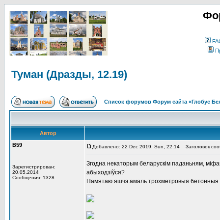
Фо
FA
П
Туман (Дразды, 12.19)
Список форумов Форум сайта «Глобус Бе
Автор
В59
Добавлено: 22 Dec 2019, Sun, 22:14
Заголовок сооб
Згодна некаторым беларускім паданьням, міфам
Зарегистрирован:
абыходзіўся?
20.05.2014
Сообщения: 1328
Памятаю яшчэ амаль трохметровыя бетонныя с