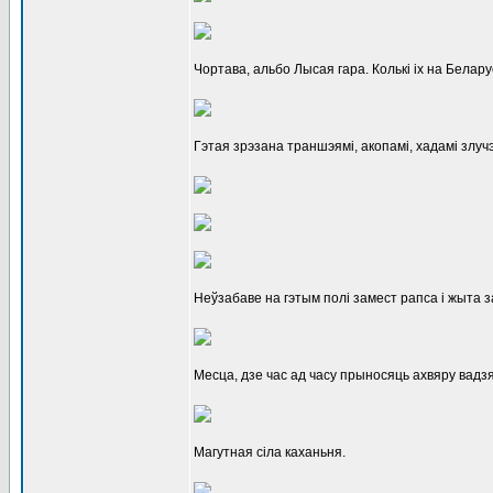
Чортава, альбо Лысая гара. Колькі іх на Беларус
Гэтая зрэзана траншэямі, акопамі, хадамі злуч
Неўзабаве на гэтым полі замест рапса і жыта за
Месца, дзе час ад часу прыносяць ахвяру вадзя
Магутная сіла каханьня.