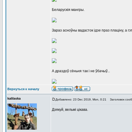
Беларускія мангры.
Зараз асноўны вадасток ідзе праз плаціну, а гэ
А драздоў сёньня так і не ўбачыў...
Вернуться к началу
kalilaska
Добавлено: 23 Dec 2019, Mon, 0:21
Заголовок сооб
Дзякуй, вельмi цiкава.