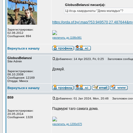
GlobusBelarusi писал(а):
Ці ёсць каардынаты "Дома маладых"?
https://orda.of.by/.map/?53.949570,27.487644&
Зарегистрирован:
02.06.2012
Сообщения: 894
увеличить до 1198x981
Вернуться к началу
GlobusBelarusi
Добавлено: 14 Apr 2023, Fri, 0:25
Заголовок сообще
Site Admin
Дзякуй.
Зарегистрирован:
06.10.2008
Сообщения: 12169
Откуда: Минск
Вернуться к началу
В59
Добавлено: 01 Jan 2024, Mon, 20:46
Заголовок соо
Падмуркі таго самага дома.
Зарегистрирован:
20.05.2014
Сообщения: 1328
увеличить до 1200x675