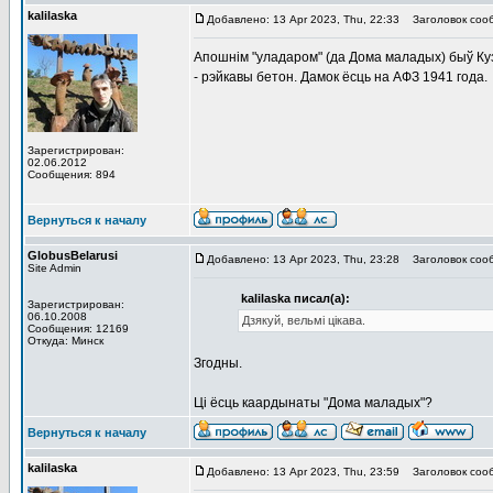
kalilaska
Добавлено: 13 Apr 2023, Thu, 22:33
Заголовок соо
Апошнiм "уладаром" (да Дома маладых) быў Куз
- рэйкавы бетон. Дамок ёсць на АФЗ 1941 года.
Зарегистрирован:
02.06.2012
Сообщения: 894
Вернуться к началу
GlobusBelarusi
Добавлено: 13 Apr 2023, Thu, 23:28
Заголовок соо
Site Admin
kalilaska писал(а):
Зарегистрирован:
06.10.2008
Дзякуй, вельмi цiкава.
Сообщения: 12169
Откуда: Минск
Згодны.
Ці ёсць каардынаты "Дома маладых"?
Вернуться к началу
kalilaska
Добавлено: 13 Apr 2023, Thu, 23:59
Заголовок соо