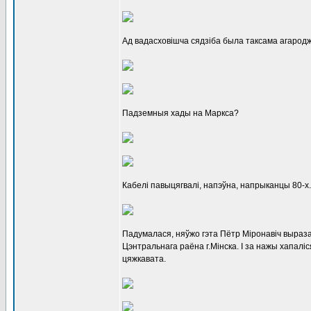
Ад вадасховішча сядзіба была таксама агарод
Падземныя хады на Маркса?
Кабелі павыцягвалі, напэўна, напрыканцы 80-х.
Падумалася, няўжо гэта Пётр Міронавіч выраза
Цэнтральнага раёна г.Мінска. І за нажы хапаліс
цяжкавата.