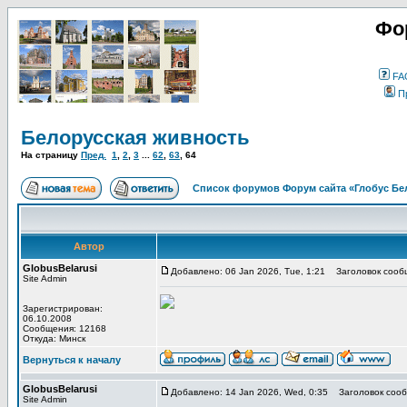
Фо
FA
П
Белорусская живность
На страницу
Пред.
1
,
2
,
3
...
62
,
63
,
64
Список форумов Форум сайта «Глобус Бе
Автор
GlobusBelarusi
Добавлено: 06 Jan 2026, Tue, 1:21
Заголовок сооб
Site Admin
Зарегистрирован:
06.10.2008
Сообщения: 12168
Откуда: Минск
Вернуться к началу
GlobusBelarusi
Добавлено: 14 Jan 2026, Wed, 0:35
Заголовок сооб
Site Admin