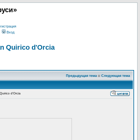
руси»
гистрация
Вход
 Quirico d'Orcia
Предыдущая тема
::
Следующая тема
irico d'Orcia