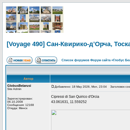
[Voyage 490] Сан-Квирико-д’Орча, Тоска
Список форумов Форум сайта «Глобус Бе
Автор
GlobusBelarusi
Добавлено: 18 May 2026, Mon, 23:04
Заголовок сообщ
Site Admin
Cipressi di San Quirico d'Orcia
Зарегистрирован:
43.061631, 11.559252
06.10.2008
Сообщения: 12168
Откуда: Минск