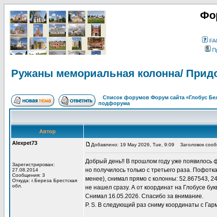
Фо
FA
П
Ружаны мемориальная колонна/ Прид
Список форумов Форум сайта «Глобус Бе
подфорума
Автор
Alexpet73
Добавлено: 19 May 2026, Tue, 9:09
Заголовок сообщ
Добрый день!! В прошлом году уже появилось 
Зарегистрирован:
но получилось только с третьего раза. Пофотк
27.08.2014
Сообщения: 3
менее), снимал прямо с колонны: 52.867543, 
Откуда: г.Береза Брестская
обл.
не нашел сразу. А от координат на Глобусе бук
Снимал 16.05.2026. Спасибо за внимание.
P. S. В следующий раз сниму координаты с Гар