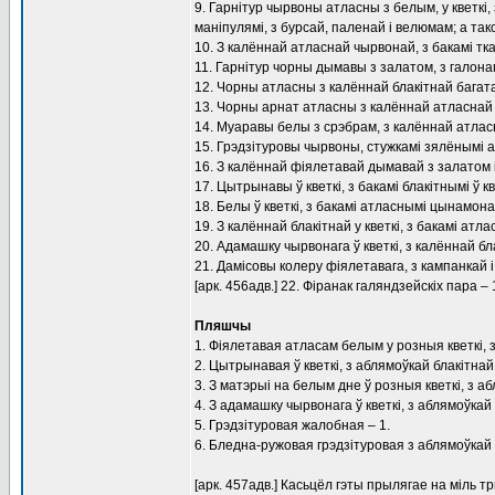
9. Гарнітур чырвоны атласны з белым, у кветкі, 
маніпулямі, з бурсай, паленай і велюмам; а такс
10. З калённай атласнай чырвонай, з бакамі ткан
11. Гарнітур чорны дымавы з залатом, з галонамі
12. Чорны атласны з калённай блакітнай багатай
13. Чорны арнат атласны з калённай атласнай ч
14. Муаравы белы з срэбрам, з калённай атласна
15. Грэдзітуровы чырвоны, стужкамі зялёнымі а
16. З калённай фіялетавай дымавай з залатом і к
17. Цытрынавы ў кветкі, з бакамі блакітнымі ў кв
18. Белы ў кветкі, з бакамі атласнымі цынамонавы
19. З калённай блакітнай у кветкі, з бакамі атл
20. Адамашку чырвонага ў кветкі, з калённай блак
21. Дамісовы колеру фіялетавага, з кампанкай і 
[арк. 456адв.] 22. Фіранак галяндзейскіх пара – 
Пляшчы
1. Фіялетавая атласам белым у розныя кветкі, 
2. Цытрынавая ў кветкі, з аблямоўкай блакітнай 
3. З матэрыі на белым дне ў розныя кветкі, з 
4. З адамашку чырвонага ў кветкі, з аблямоўкай 
5. Грэдзітуровая жалобная – 1.
6. Бледна-ружовая грэдзітуровая з аблямоўкай
[арк. 457адв.] Касьцёл гэты прылягае на міль т