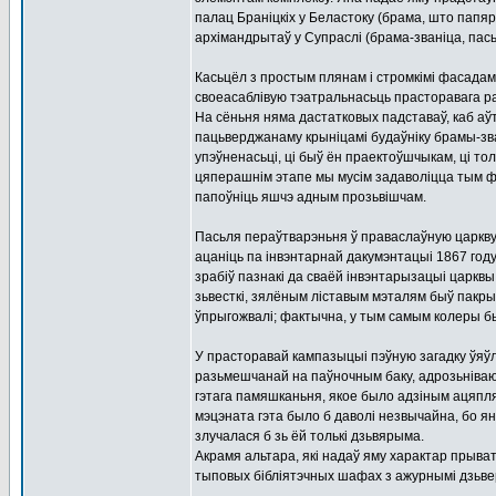
палац Браніцкіх у Беластоку (брама, што папя
архімандрытаў у Супраслі (брама-званіца, пась
Касьцёл з простым плянам і стромкімі фасадам
своеасаблівую тэатральнасьць прасторавага ра
На сёньня няма дастатковых падставаў, каб аў
пацьверджанаму крыніцамі будаўніку брамы-зван
упэўненасьці, ці быў ён праектоўшчыкам, ці то
цяперашнім этапе мы мусім задаволіцца тым фак
папоўніць яшчэ адным прозьвішчам.
Пасьля пераўтварэньня ў праваслаўную царкву
ацаніць па інвэнтарнай дакумэнтацыі 1867 году
зрабіў пазнакі да сваёй інвэнтарызацыі царкв
зьвесткі, зялёным ліставым мэталям быў пакрыт
ўпрыгожвалі; фактычна, у тым самым колеры 
У прасторавай кампазыцыі пэўную загадку ўяў
разьмешчанай на паўночным баку, адрозьніваю
гэтага памяшканьня, якое было адзіным ацяпл
мэцэната гэта было б даволі незвычайна, бо ян
злучалася б зь ёй толькі дзьвярыма.
Акрамя альтара, які надаў яму характар ​​прыва
тыповых бібліятэчных шафах з ажурнымі дзьвер