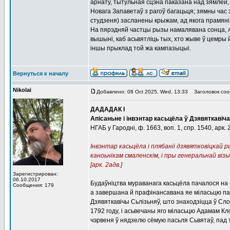
арнату, тытульная сцэна паказана над зямлёй, 
Новага Запаветаў з рагоў багацьця; зямны час 
студзеня) засланены крыжам, ад якога прамяні 
На пярэдняй частцы рызы намалявана сонца, лі
вышыні, каб асьвятліць тых, хто жыве ў цемры
іншы прыклад той жа кампазыцыі.
Вернуться к началу
Nikolai
Добавлено: 08 Oct 2025, Wed, 13:33
Заголовок соо
ДАДАДАК I
Апісаньне і інвэнтар касьцёла ў Дзявяткавіча
НГАБ у Гародні, ф. 1663, воп. 1, спр. 1540, арк. 
Інвэнтар касьцёла і плябаніі дзявятковіцкай
каноьнікам смаленскім, і пры генеральнай візы
[арк. 2адв.]
Зарегистрирован:
06.10.2017
Будаўніцтва мураванага касьцёла пачалося на с
Сообщения: 179
а завершана й прафінансавана яе міласьцю пан
Дзявяткавічы Сьлізьняў, што знаходзіцца ў С
1792 году, і асьвечаны яго міласьцю Адамам Кл
чэрвеня ў нядзелю сёмую пасьля Сьвятаў, пад 