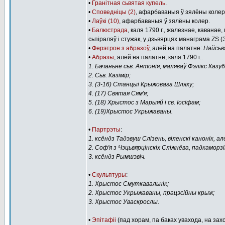
•
Гранітная сьвятая купель
.
•
Споведніцы (2)
, афарбаваныя ў зялёны колер
•
Лаўкі (10)
, афарбаваныя ў зялёны колер.
•
Балюстрада
, каля 1790 г., жалезнае, кавана
сьпіраляў і стужак, у дзьвярцях манаграма ZS 
•
Ферэтрон з абразоў
, алей на палатне:
Найсьв
•
Абразы
, алей на палатне, каля 1790 г.:
1. Бачаньне сьв. Антонія, маляваў Фэлікс Казуб
2. Сьв. Казімір;
3. (3-16) Станцыі Крыжовага Шляху;
4. (17) Святая Сям'я;
5. (18) Хрыстос з Марыяй і св. Іосіфам;
6. (19)Хрыстос Укрыжаваны.
•
Партрэты
:
1. ксёндз Тадэвуш Слізень, віленскі канонік, ал
2. Соф'я з Чэцьвярцінскіх Сліжнёва, падкаморз
3. ксёндз Рымшэвіч.
•
Скульптуры
:
1. Хрыстос Смуткавальнік;
2. Хрыстос Укрыжаваны, працэсійны крыж;
3. Хрыстос Уваскрослы.
•
Эпітафіі
(пад хорам, па баках увахода, на за