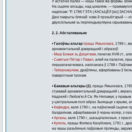
У астатніх палёх — нішы такой жа формы. Вокн
На сьцяне апсыды, над цокалем, — прамавуго
надпісам: ”Р. 1786 ГЭТА | КАСЬЦЁЛ [sіc]
Дахі пакрыты бляхай: нэва й прэзьбітэрый — н
двухсхільнымі зь перпендыкулярна скрыжаваны
2. 2. Абсталяваньне
•
Галоўны альтар
працы Яжынскага
, 1789 г.,
арнамэнтальнай дэкарацыяй і абразоў:
-
Маці Божая зь Дзіцяткам
, пачатак XVІІІ ст.,
-
Сьвятыя Пётар і Павал
, алей на палатне, пр
першапачатковага, напісанага ў 1788 г. Паўла
-
Табернакулюм
, драўляны, афарбаваны ў белы
паваротным тронам.
•
Бакавыя альтары (2)
, працы Яжынскага, 1789
стукавай арнамэнтальнай дэкарацыяй і, верагод
Надзеяй і Любов’ю й Св. Ян Непамук; у правым
у цэнтральным полі абраз Зьняцьце з крыжа, ал
•
Кафедра
, каля 1790 г., на паўночнай сьцяне 
балдахінам, афарбаваная ў чорны колер, з па
•
Арганы
, каля 1790 г., шасьцігалосныя, з пра
•
Купель
, працы Фэлікса Казубскага, 1791 г., др
на чашы разьбяныя лаўровыя гірлянды, акруж