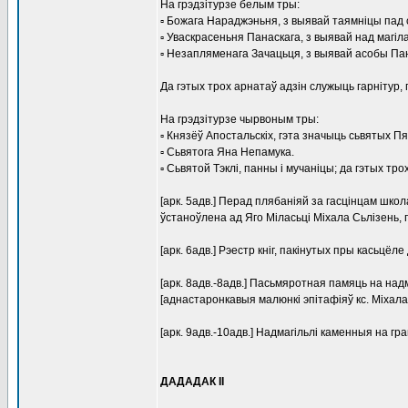
На грэдзітурзе белым тры:
▫ Божага Нараджэньня, з выявай таямніцы пад 
▫ Уваскрасеньня Панаскага, з выявай над магі
▫ Незапляменага Зачацьця, з выявай асобы Па
Да гэтых трох арнатаў адзін служыць гарнітур, 
На грэдзітурзе чырвоным тры:
▫ Князёў Апостальскіх, гэта значыць сьвятых Пя
▫ Сьвятога Яна Непамука.
▫ Сьвятой Тэклі, панны і мучаніцы; да гэтых трох
[арк. 5адв.] Перад плябаніяй за гасцінцам шко
ўстаноўлена ад Яго Міласьці Міхала Сьлізень, п
[арк. 6адв.] Рэестр кніг, пакінутых пры касьцёле
[арк. 8адв.-8адв.] Пасьмяротная памяць на на
[аднастаронкавыя малюнкі эпітафіяў кс. Міхала 
[арк. 9адв.-10адв.] Надмагільлі каменныя на грам
ДАДАДАК II