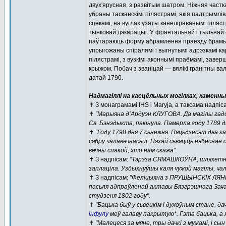
двух'ярусная, з развітым шатром. Ніжняя част
убраны тасканскімі пілястрамі, якія падтрымлі
сцёкамі, на вуглах узяты канеліраванымі піля
тынковай дэкарацыі. У франтальнай і тыльнай 
паўтараюць форму абрамлення праезду брамы;
упрыгожаны спіралямі і выгнутымі адрэзкамі кар
пілястрамі, з вузкімі аконнымі праёмамі, зав
крыжом. Побач з званіцай — вялікі гранітны валу
датай 1790.
Надмагіллі на касцёльных могілках, каменны
✝️ З монаграмамі ІHS і Maryja, а таксама надпіса
✝️
”Марыяна д’Ардуэн КЛУГОВА. Да магілы гадо
Св. Бэнэдыкта, пакінула. Памерла году 1789 дн
✝️
”Году 1798 дня 7 сьнежня. Пяцьдзесят два га
сябру чалавечнасьці. Няхай сьвяціць нябеснае 
вечны спакой, хто нам скажа”.
✝️ З надпісам:
”Тэрэза СЯМАШКОЎНА, шляхетнага 
заплаціла. Уздыхнуўшы каля чужой магілы, чал
✝️ З надпісам:
”Феліцыяна з ПРУШЫНСКІХ ЛЯНКЕ
пасьля адпраўленай актавы Бязгрэшнага Зачац
студзеня 1802 году".
✝️
"Бацька быў у сьвецкім і духоўным стане, 
інфулу
меў галаву пакрытую*. Гэта бацька, а 
✝️
"Малецеся за мяне, тры дачкі з мужамі, і сы