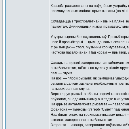
Касьцёл разьмешчаны на паўднёвым ускрайку вёс
прамавугольных могілак, арыентаваны (па лініі
Складаецца з трохпралётнай нэвы на пляне, на
паўкругам, флянкаваныя нізкімі прамавугольнымі
Унутры сьцены без падзяленьняў. Прэзьбітэры
нэве й прэзьбітэрыі — цыліндрычныя скляпеньн
У рызьніцах — столі. Музычны хор мураваны, аб
часткова пазалочанай. Пад хорам — прытвор, у 
Фасады на цокалі, завершаныя антаблемэнтам.
антаблемэнтам, аб’яты на вуглах у ніжнім ярусе
палі — глухія.
На восі — плоскі рызаліт, які зьмяшчае ўвахо
рызаліта цалкам засланы неабарачным прытвор
чатырохгранныя слупы.
Верхні ярус рызаліта аб’яты парамі тасканскі
паўколам, з надаконьнікам у выглядзе выгнутаг
На фрызе антаблемэнта рызаліта — пазалоча
франтона — тынковы (?) герб ”Сьвет” пад кана
Над франтонам, на трохпрыступкавым цокалі — 
ствалах, завершаная антаблемэнтам.
З фронта — аконца, завершанае паўколам, аб’я