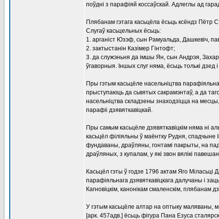
поўдні з парафіяй коссаўскай. Адлеглы ад гарад
Плябанам гэтага касьцёла ёсьць ксёндз Пётр Ст
Слугаў касьцельных ёсьць:
1. арганіст Юзэф, сын Рамуальда, Дашкевіч, п
2. зактыстанін Казімер Гінтофт;
3. да служэньня да імшы Ян, сын Андрэя, Захар
ўгаворныя. Іншых слуг няма, ёсьць толькі дзед 
Пры гэтым касьцёле насельніцтва парафіяльна
прыступаюць да сьвятых сакрамэнтаў, а да таг
насельніцтва складзены знаходзіцца на месцы,
парафіі дзявяткавіцкай.
Пры самым касьцёле дзявяткавіцкім няма ні альт
касьцёл філіяльны ў маёнтку Рудня, спадчыне І
фундаваны, драўляны, гонтамі пакрыты, на па
драўляных, з купалам, у які звон вялікі павеша
Касьцёл гэты ў годзе 1796 актам Яго Міласьці Д
парафіяльнага дзявяткавіцкага далучаны і зац
Кагновіцкім, канонікам смаленскім, плябанам д
У гэтым касьцёле алтар на оптыку маляваны, 
[арк. 457адв.] ёсьць фігура Пана Езуса сталярс