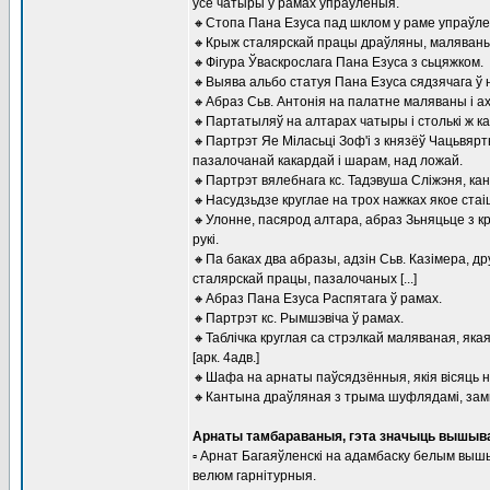
усе чатыры ў рамах упраўленыя.
🔸Стопа Пана Езуса пад шклом у раме упраўле
🔸Крыж сталярскай працы драўляны, маляваны, 
🔸Фігура Ўваскрослага Пана Езуса з сьцяжком.
🔸Выява альбо статуя Пана Езуса сядзячага ў 
🔸Абраз Сьв. Антонія на палатне маляваны і а
🔸Партатыляў на алтарах чатыры і столькі ж ка
🔸Партрэт Яе Міласьці Зоф'і з князёў Чацьвяр
пазалочанай какардай і шарам, над ложай.
🔸Партрэт вялебнага кс. Тадэвуша Сліжэня, кано
🔸Насудзьдзе круглае на трох нажках якое стаі
🔸Улонне, пасярод алтара, абраз Зьняцьце з к
рукі.
🔸Па баках два абразы, адзін Сьв. Казімера, д
сталярскай працы, пазалочаных [...]
🔸Абраз Пана Езуса Распятага ў рамах.
🔸Партрэт кс. Рымшэвіча ў рамах.
🔸Таблічка круглая са стрэлкай маляваная, як
[арк. 4адв.]
🔸Шафа на арнаты паўсядзённыя, якія вісяць на
🔸Кантына драўляная з трыма шуфлядамі, замк
Арнаты тамбараваныя, гэта значыць вышыв
▫ Арнат Багаяўленскі на адамбаску белым вышыв
велюм гарнітурныя.