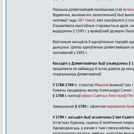
Першым дзявяткавіцкім пробашчам стаў
вучоны
Відавочна, вынікам яго захапленьняў быў выключ
налічваў тады
387 тамоў
, якія захоўваліся ў с
ўтрымлівала каштоўныя старажытныя друкі, н
выдадзены ў 1595 г. у кракаўскай друкарні Лаз
Вяртаньне касьцёла й аднаўленьне парафіі адб
дыяцэзыі. Цяпер адноўленая дзявяткавіцкая п
заснаванай у 1991 г.
Касьцёл у Дзявяткавічах быў узьведзены ў 17
працягвала ім займацца й хутка давяла да канц
спадчыньніца Дзявяткавічаў.
У 1788-1789 г
г. стукатар
Яжынскі
выканаў тры 
Ружаны прыдворны маляр Аляксандра Сапегі,
ў 1788 г.
напісаў
абраз Сьвятых Апосталаў Пят
Завершаная
ў 1790
г. эфэктная
мураваная бра
У 1799 г
.
касьцёл быў асьвечаны ў імя Сьвят
інтэр’еры будынка, сьцены й скляпеньне пакры
Аднароднасьць, а разам з тым і своеасаблівы 
пазалочанага жалеза:
амбона, агароджа музыч