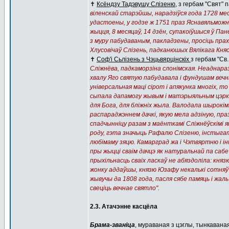
✝️
Ксёндзу Тадэвушу Слізеню
, з гербам "Свят" 
віленскай старэйшы, нарадзіўся года 1728 меся
удастоены, у годзе ж 1751 праз Яснавяльможна
жыцця, 8 месяцаў, 14 дзён, супакоіўшыся ў Па
з муру пабудаваным, пакладзены, просіць прахо
Хлусовічаў Слізень, падканюшых Вялікага Кня
✝️
Соф'і Сьлізень з Чэцьвярцінскіх
з гербам "Св
Сліжнёва, падкаморзіна слонімская. Неаднараз
хвалу Яго святую пабудавала і фундушам вечн
універсальная маці сірот і апякунка многіх, т
сыпала дапамогу жывым і матэрыяльным цэрквам
для Бога, для бліжніх жыла. Валодала шырокімі
распараджэннем дачкі, якую мела адзіную, праз
спадчынніцу разам з маёнткамі Сліжнёўскімі я
роду, гэта значыць Рафалю Слізеню, інстыгат
любімаму зяцю. Камарград жа і Чэтвяртню і інш
пры жыцці сваім дачцэ як натуральнай па саб
прыхільнасць сваіх ласкаў не абяздоліла: кня
жонку аддаўшы, князю Юзафу некалькі сотняў 
жывучы да 1808 года, пасля сябе памяць і жаль
свеціць вечнае святло".
2.3. Атачэнне касцёла
Брама-званіца
, мураваная з цэглы, тынкавана