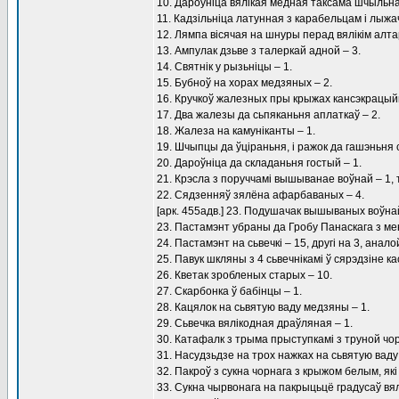
10. Дароўніца вялікая медная таксама шчыльна
11. Кадзільніца латунная з карабельцам і лыжач
12. Лямпа вісячая на шнуры перад вялікім алт
13. Ампулак дзьве з талеркай адной – 3.
14. Святнік у рызьніцы – 1.
15. Бубноў на хорах медзяных – 2.
16. Кручкоў жалезных пры крыжах кансэкрацыйн
17. Два жалезы да сьпяканьня аплаткаў – 2.
18. Жалеза на камуніканты – 1.
19. Шчыпцы да ўціраньня, і ражок да гашэньня с
20. Дароўніца да складаньня гостый – 1.
21. Крэсла з поруччамі вышыванае воўнай – 1,
22. Сядзенняў зялёна афарбаваных – 4.
[арк. 455адв.] 23. Подушачак вышываных воўнай
23. Пастамэнт убраны да Гробу Панаскага з ме
24. Пастамэнт на сьвечкі – 15, другі на 3, аналой
25. Павук шкляны з 4 сьвечнікамі ў сярэдзіне к
26. Кветак зробленых старых – 10.
27. Скарбонка ў бабінцы – 1.
28. Кацялок на сьвятую ваду медзяны – 1.
29. Сьвечка вялікодная драўляная – 1.
30. Катафалк з трыма прыступкамі з труной чор
31. Насудзьдзе на трох нажках на сьвятую ваду 
32. Пакроў з сукна чорнага з крыжом белым, як
33. Сукна чырвонага на пакрыцьцё градусаў вялі