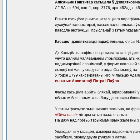
Апісаньне і інвэнтар касьцёла ў Дзявятковіча
ЛГіВА, ф. 694, воп. 1, спр. 3776, арк. 452адв.–4
Візыта касьцёла рымска-каталіцкага парафіяльн
духоўнай кансысторыі, пасьля калегіяльнага ў
паводле інструкцыі, прысланай з гэтым указам 
Касьцёл дзявяткавіцкі парафіяльны,
клясы N.
А). Касьцёл парафіяльны рымска-каталіцкі дзявя
унутр цалкам маляваньнем упрыгожаны, атынкав
падкаморзінай слонімскай, у форме авальнай з
локцяў які мае, у спадчыне рода Сьлізьняў, на
У годзе 1799 кансэкраваны Яго Міласьцю Адама
сьвятых Апосталаў Пятра і Паўла
.
Фасад касьцёла аббіты бляхай, афарбаванай у 
яблыкам бляшаным, а на баку дзьве вазы бляш
У гэтым фасадзе зьмешчаная званічка, на фра
«Ойча наш!»
літары гэтыя пазалочаныя.
На даху над прэзьбітэрыюмам крыж жалезны з
Уваходзячы ў касьцёл, дзьверы падвойныя ўшчэр
засоўкамі, звонку двума ручкамі з латуні.