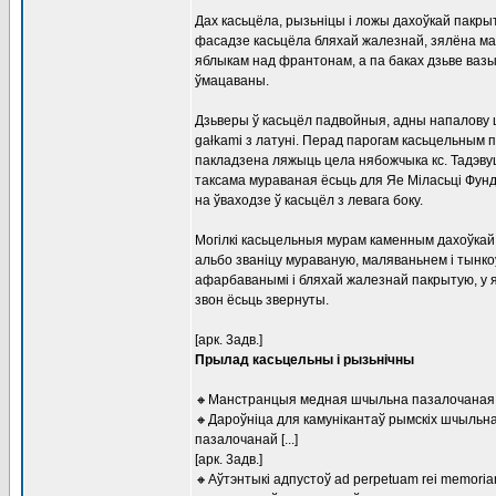
Дах касьцёла, рызьніцы і ложы дахоўкай пакры
фасадзе касьцёла бляхай жалезнай, зялёна мал
яблыкам над франтонам, а па баках дзьве ваз
ўмацаваны.
Дзьверы ў касьцёл падвойныя, адны напалову ш
gałkami з латуні. Перад парогам касьцельным п
пакладзена ляжыць цела нябожчыка кс. Тадэвуша
таксама мураваная ёсьць для Яе Міласьці Фунд
на ўваходзе ў касьцёл з левага боку.
Могілкі касьцельныя мурам каменным дахоўкай
альбо званіцу мураваную, маляваньнем і тынкоў
афарбаванымі і бляхай жалезнай пакрытую, у як
звон ёсьць звернуты.
[арк. 3адв.]
Прылад касьцельны і рызьнічны
🔸Манстранцыя медная шчыльна пазалочаная, д
🔸Дароўніца для камунікантаў рымскіх шчыльна
пазалочанай [...]
[арк. 3адв.]
🔸Аўтэнтыкі адпустоў ad perpetuam rei memoriam