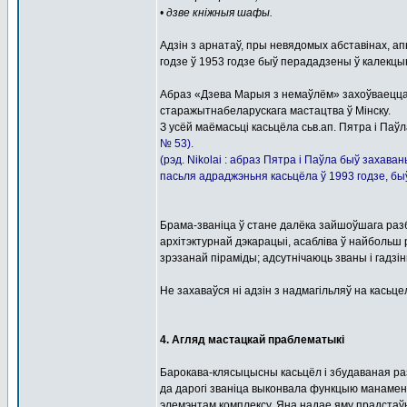
• дзве кніжныя шафы.
Адзін з арнатаў, пры невядомых абставінах, а
годзе ў 1953 годзе быў перададзены ў калекцыю
Абраз «Дзева Марыя з немаўлём» захоўваецца 
старажытнабеларускага мастацтва ў Мінску.
З усёй маёмасьці касьцёла сьв.ап. Пятра і Паўл
№ 53).
(рэд. Nikolai : абраз Пятра і Паўла быў захаван
пасьля адраджэньня касьцёла ў 1993 годзе, б
Брама-званіца ў стане далёка зайшоўшага разб
архітэктурнай дэкарацыі, асабліва ў найбольш 
зрэзанай піраміды; адсутнічаюць званы і гадзінь
Не захаваўся ні адзін з надмагільляў на касьц
4. Агляд мастацкай праблематыкі
Барокава-клясыцысны касьцёл і збудаваная раз
да дарогі званіца выконвала функцыю манамен
элемэнтам комплексу. Яна надае яму прадстаў