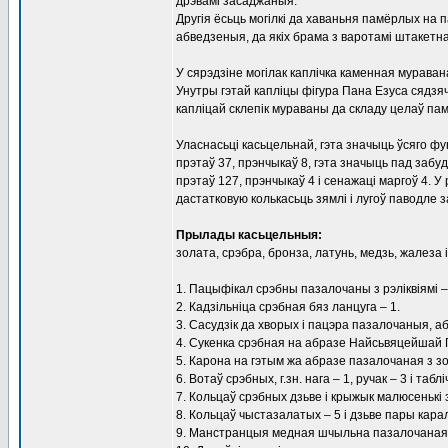
дрэвамі засаджаныя.
Другія ёсьць могілкі да хаваньня памёрлых на
абведзеныя, да якіх брама з варотамі штакетн
У сярэдзіне могілак каплічка каменная мурава
Унутры гэтай капліцы фігура Пана Езуса сядзя
капліцай склепік мураваны да складу целаў пам
Уласнасьці касьцельнай, гэта значыць ўсяго фун
прэтаў 37, прэнчыкаў 8, гэта значыць пад забудо
прэтаў 127, прэнчыкаў 4 і сенажаці маргоў 4. У
дастатковую колькасьць зямлі і лугоў паводле з
Прылады касьцельныя:
золата, срэбра, бронза, латунь, медзь, жалеза і 
1. Пацыфікал срэбны пазалочаны з рэліквіямі –
2. Кадзільніца срэбная бяз ланцуга – 1.
3. Сасудзік да хворых і пацэра пазалочаныя, а
4. Сукенка срэбная на абразе Найсьвяцейшай П
5. Карона на гэтым жа абразе пазалочаная з зо
6. Вотаў срэбных, г.зн. нага – 1, ручак – 3 і таблі
7. Кольцаў срэбных дзьве і крыжык малюсенькі з
8. Кольцаў чыстазалатых – 5 і дзьве пары кара
9. Манстранцыя медная шчыльна пазалочаная 