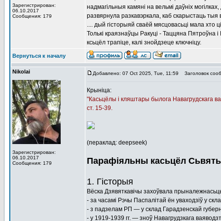
Зарегистрирован:
надмагільныя камяні на вельмі даўніх могілках,
06.10.2017
развярнула разкавэркала, каб скарыстаць тыя вя
Сообщения: 179
.... дый гісторыяй сваёй мясцовасьці мала хто ц
Толькі краязнаўцы Ракуці - Таццяна Пятроўна і 
ксьцёл трапіце, калі знойдзеце ключніцу.
Вернуться к началу
Nikolai
Добавлено: 07 Oct 2025, Tue, 11:59
Заголовок сооб
Крыніца:
"Касьцёлы і кляштары былога Навагрудскага ваяв
ст. 15-39.
(пераклад: deepseek)
Зарегистрирован:
06.10.2017
Парафіяльны касьцёл Сьвятых
Сообщения: 179
1. Гісторыя
Вёска Дзявяткавічы захоўвала прыналежнасьць 
- за часамі Рэчы Паспалітай ён уваходзіў у скл
- з падзелам РП — у склад Гарадзенскай губерн
- у 1919-1939 гг. — зноў Навагрудзкага ваяводзт