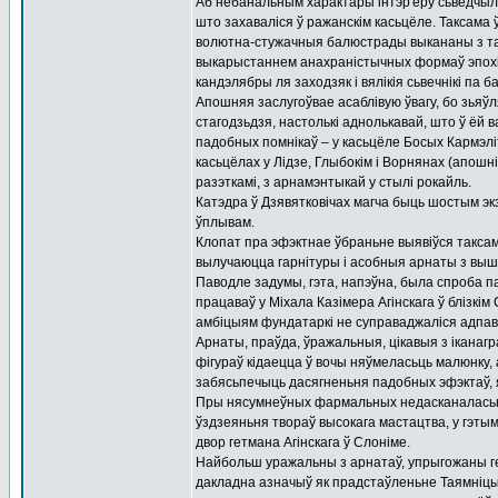
Аб небанальным характары інтэр'еру сьведчыла
што захаваліся ў ражанскім касьцёле. Таксама 
волютна-стужачныя балюстрады выкананы з так
выкарыстаннем анахраністычных формаў эпохі 
кандэлябры ля заходзяк і вялікія сьвечнікі па 
Апошняя заслугоўвае асаблівую ўвагу, бо зьяўл
стагодзьдзя, настолькі аднолькавай, што ў ёй 
падобных помнікаў – у касьцёле Босых Кармэліт
касьцёлах у Лідзе, Глыбокім і Ворнянах (апошн
разэткамі, з арнамэнтыкай у стылі рокайль.
Катэдра ў Дзявятковічах магча быць шостым экз
ўплывам.
Клопат пра эфэктнае ўбраньне выявіўся таксам
вылучаюцца гарнітуры і асобныя арнаты з вышы
Паводле задумы, гэта, напэўна, была спроба па
працаваў у Міхала Казімера Агінскага ў блізкім
амбіцыям фундатаркі не суправаджаліся адпа
Арнаты, праўда, ўражальныя, цікавыя з іканаг
фігураў кідаецца ў вочы няўмеласьць малюнку,
забясьпечыць дасягненьня падобных эфэктаў, як
Пры нясумнеўных фармальных недасканаласьцях
ўздзеяньня твораў высокага мастацтва, у гэтым 
двор гетмана Агінскага ў Слоніме.
Найбольш уражальны з арнатаў, упрыгожаны гер
дакладна азначыў як прадстаўленьне Таямніцы