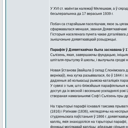
У XVІ ст. маёнтак належаў Мялешкам, а ў сярэдз
бесьперапынна да 17 верасьня 1939 г.
Побач са старэйшым паселішчам, якое зь цягам
сфармавалася меншая, званая Дзявяткавічамі 
Гісторыя населенага пункта чакае дэталёвага 
зьнішчэньне дзявяткавіцкай рэзыдэнцыі.
Парафія ў Дзявяткавічах была заснавана ў 1
Сьлізень, якая, завяршаючы фундацыю, ініцыя
шпіталя-прытулку й школы, і вылучыла сродкі 
Новая ўстанова ўвайшла ў склад Слонімскага д
вернікаў), яна хутка разьвівалася, бо ў 1844 г. 
дадзеныя аб колькасьці рымска-каталіцкіх па
У сувязі з тым, што бліжэйшыя парафіяльныя к
доступ да іх вясной і восеньню ускладнялі рэкі
створаная намаганьнямі Соф’і Сьлізень пры др
На тэрыторыі парафіі існавалі таксама прыватн
(1816) і Рэгінаве (1836), нягледзячы на несп
студзеньскага паўстаньня ў 1866 г. дзявяткаві
капліц, якія знаходзіліся на тэрыторыі парафіі
функцыі могілкавай капліцы; абедзьве сёньня н