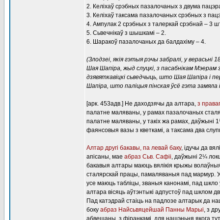
2. Келіхаў срэбных пазалочаных з двума пацэра
3. Келіхаў таксама пазалочаных срэбных з пацэ
4. Ампулак 2 срэбных з талеркай срэбнай – 3 шт
5. Сьвечнікаў з шышкамі – 2.
6. Шаракоў пазалочаных да балдахіму – 4.
(Злодзеі, якія гэтыя рэчы забралі, у верасьні
Шая Шапіра, жыд слуцкі, з пасабнікам Мэерам з
дзявяткавіцкі сьведчыць, што Шая Шапіра і пе
Шапіра, што паліцыя пінская ўсё гэта замяла і 
[арк. 453адв.] Не даходзячы да алтара,
з права
палатне маляваны, у рамах пазалочаных сталяр
палатне маляваны, у такіх жа рамах, даўжыні 1¼
фаянсовыя вазы з кветкамі, а таксама два слуп
Алтар другі бакавы, па левай баку
, ідучы да вя
апісаны, мае
абраз Сьв. Сафіі
, даўжыні 2¼ локц
бакавыя алтары маюць вялікія крыжы волаўныя,
сталярскай працы, памаляваныя пад мармур. 
усе маюць табліцы, званыя канонамі, пад шкло 
алтара вісяць аўтэнтыкі адпустоў пад шклом дв
Пад катэдрай стаіць на падлозе алтарык да наш
боку
абраз Найсьвяцейшай Панны Марыі
, з др
абвешаны, з фіранкамі, для нашэньня якога ту