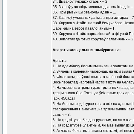
34. Дываноў турэцкіх старых – 2.
35. Званоў у званіцы меншых два, вялікі адзін – 
36. Пры рызьніцы званочак адзін – 1.
37. Званкоў ужываных да імшы пры алтарах – 7
38. Хоругва з кітайкі, на якой ёсьць абраз Н
шарыкам на версе пазалочаным – 1.
39. Хоругва з кітайкі кармазіновай, з фігурай 
40. Воплатак да гэтых хоругваў палатняных – 2
Апараты касьцельныя тамбураваныя
Арнаты
1. На адамбаску белым вышываны залатом, на я
2. Зялёны з калённай чырвонай, на якім выява С
3. Фіялетавы, шаўкамі шыты, з калённай багата
Вось пераклад чарговай часткі тэксту на белару
4. На чырвоным грэдзітурзе тры, з якіх на адн
трэцім выява Сьв. Тэклі, да ўсіх гэтых трох арн
[арк. 456адв.]
5. На белым грэдзітурзе тры, з якіх на адным
Уваскрасеньня Панаскага, на трэцім выява Тая
самыя – 3.
6. На грэдзітурзе блядна-ружовым, на якім выя
7. На грэдзітурзе блакітным, які мае выяву Дзіц
8. Атласны белы, вышываны кветкамі, які нясе н