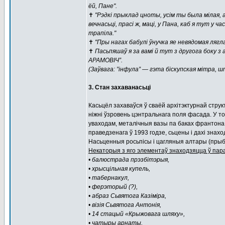
ёй, Пане".
✝️
"Рэдкі прыклад цноты, усім ты была мілая, 
вечнасьці, прасі ж, маці, у Пана, каб я тут у
трапіла."
✝️
"Пры нагах бабулі ўнучка яе невядомая ля
✝️
Пасьпяшаў я за вамі й тут з другога боку з 
АРАМОВІЧ”.
(Заўвага: ”інфула” — гэта біскупская мітра, 
3. Стан захаванасьці
Касьцёл захаваўся ў сваёй архітэктурнай стру
ніжні ўзровень цэнтральнага поля фасада. У т
уваходам, металічныя вазы па баках франтона
праведзенага ў 1993 годзе, сьцены і дахі знах
Насьценныя росьпісы і цагляныя алтары (прыбр
Некаторыя з яго элементаў знаходзяцца ў пар
• балюстрада прэзбітэрыя,
• хрысцільная купель,
• табернакул,
• ферэторый (?),
• абраз Сьвятога Казіміра,
• візія Сьвятога Антонія,
• 14 стацый «Крыжовага шляху»,
• чатыры арнаты,