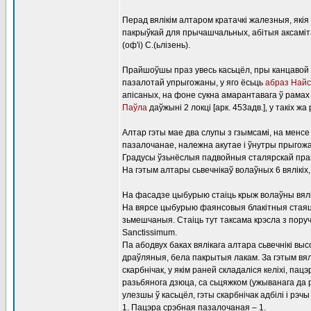
Перад вялікім алтаром кратачкі жалезныя, які
пакрыўкай для прычашчальных, абітыя аксаміта
(оф'і) С.(ьлізень).
Прайшоўшы праз увесь касьцёл, пры канцаво
пазалотай упрыгожаны, у яго ёсьць
абраз Най
апісаных, на фоне сукна амарантавага ў рама
Паўла
даўжыні 2 локці [арк. 453адв.], у такіх жа
Алтар гэты мае два слупы з гзымсамі, на мен
пазалочанае, належна акутае і ўнутры прыгож
Градусы ўзьнёслыя падвойныя сталярскай пра
На гэтым алтары сьвечнікаў волаўных 6 вялікіх,
На фасадзе цыбурыю стаіць крыж волаўны вялік
На вярсе цыбурыю фаянсовыя блакітныя стаяць ва
зьмешчаныя. Стаіць тут таксама крэсла з поруч
Sanctissimum.
Па абодвух баках вялікага алтара сьвечнікі выс
драўляныя, бела пакрытыя лакам. За гэтым вял
скарбнічак, у якім раней складаліся келіхі, па
разьбянога дзюца, са сьцяжком (ужыванага да рэ
улезшы ў касьцёл, гэты скарбнічак адбілі і рэчы
1. Пацэра срэбная пазалочаная – 1.