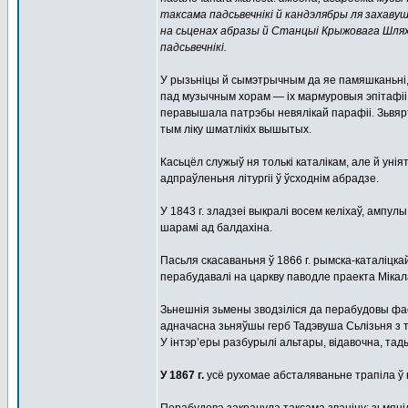
таксама падсьвечнікі й кандэлябры ля захаву
на сьценах абразы й Станцыі Крыжовага Шлях
падсьвечнікі.
У рызьніцы й сымэтрычным да яе памяшканьні,
пад музычным хорам — іх мармуровыя эпітафіі
перавышала патрэбы невялікай парафіі. Зьвярта
тым ліку шматлікіх вышытых.
Касьцёл служыў ня толькі каталікам, але й унія
адпраўленьня літургіі ў ўсходнім абрадзе.
У 1843 г. зладзеі выкралі восем келіхаў, ампу
шарамі ад балдахіна.
Пасьля скасаваньня ў 1866 г. рымска-каталіцкай
перабудавалі на царкву паводле праекта Мікалая
Зьнешнія зьмены зводзіліся да перабудовы фа
адначасна зьняўшы герб Тадэвуша Сьлізьня з ты
У інтэр’еры разбурылі альтары, відавочна, тады
У 1867 г.
усё рухомае абсталяваньне трапіла ў к