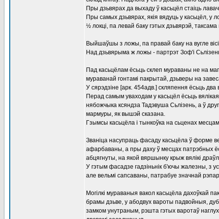
Пры дзьвярах да выхаду ў касьцёл стаіць лавач
Пры самых дзьвярах, якія вядуць у касьцёл, у л
½ локці, па левай баку гэтых дзьвярэй, таксама
Выйшаўшы з ложы, па правай баку на вугле віс
Над дзьвярыма ж ложы - партрэт Зоф'і Сьлізень
Пад касьцёлам ёсьць склеп мураваны не на магі
мураванай гонтамі пакрытай, дзьверы на завеса
У сярэдзіне [арк. 454адв.] скляпення ёсьць два
Перад самым уваходам у касьцёл ёсьць вялікая
нябожчыка ксяндза Тадэвуша Сьлізень, а ў друг
мармуры, як вышэй сказана.
Гзымсы касьцёла і тынкоўка на сьценах месцам
Званіца насупраць фасаду касьцёла ў форме ве
афарбаваны, а пры даху ў месцах патрэбных ё
абцягнуты, на якой вяршынку крыж вялікі драў
У гэтым фасадзе гадзіньнік б'ючы жалезны, з ус
але вельмі сапсаваны, патрабуе значнай рэпара
Могілкі мураваныя вакол касьцёла дахоўкай па
брамы дзьве, у абодвух вароты падвойныя, дубов
замком унутраным, рэшта гэтых варотаў наглух