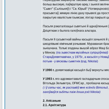
Перабудова закранула таксама званіцу: зьмян
больш высокую, паўкруглую арку, і зьнялі вел
”Сьвет” (Сьлізьняў) і ”Св. Юрый” (Чэтверцінскіх
прасьветаў, мяккую лінію даху прывялі да про
пакрытую хвалістым гзымсам; ліхтар пакрылі 
Пасьля рэкаталізацыі сьвятыні й аднаўленьня ў 
Дзіцяткам з былога галоўнага альтара.
Пасьля ІІ сусьветнай вайны касьцёл зачынілі й
шкодлівымі хімічнымі рэчывамі. Мураваная бр
зьнішчана. Толькі згаданы вышэй абраз Маці Бо
у Менску.
(па зьвесткам музэйных супрцоўнікаў
СтараДзявяткавічах, у 1975г., а касьсёл у Нова
потым - у вясковы сьметнік /рэд. Nikolai)
У 1990 г.
дзявяткавіцкі касьцёл быў вернуты мя
У 1993 г.
яго адрэмантавалі гаспадарчым спосаб
Вітольда Зельветра, OFMCap., пробашча касьцёл
( і ў гэты час, як распавёў мне ксёндз Вітоль
захоўваўся зьбіты паіж доша рэд.Nikolai)
2. Апісаньне
2.1. Архітэктура