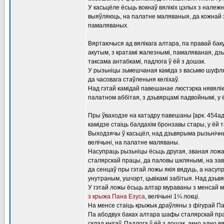
У касьцёле ёсьць вокнаў вялікіх цэлых з належ
выяўляюць, на палатне маляваныя, да кожнай з
памаляваных.
Вяртаючыся ад вялікага алтара, па правай бак
акутым, з кратамі жалезнымі, памаляваная, дзь
таксама антабкамі, падлога ў ёй з дошак.
У рызьніцы зьмешчаная каміда з васьмю шуфля
да часовага стаўленьня келіхаў.
Над гэтай камідай павешанае люстэрка нявялік
палатном аббітая, з дзьвярцамі падвойнымі, у
Пры ўваходзе на катэдру павешаны [арк. 454ад
камідзе стаіць балдахім бронзавы стары, у ёй
Выходзячы ў касьцёл, над дзьвярыма рызьнічны
велічыні, на палатне маляваны.
Насупраць рызьніцы ёсьць другая, званая ложа
сталярскай працы, да паловы шклянымі, на зав
да сенцаў пры гэтай ложы якія вядуць, а насупр
унутраным, ушчэрт, цьвікамі забітыя. Над дзь
У гэтай ложы ёсьць алтар мураваны з менсай 
з крыжа Пана Езуса
, велічыні 1¼ локці.
На менсе стаіць крыжык драўляны з фігурай П
Па абодвух баках алтара шафы сталярскай пра
склад кнігаў. Падлога ў ёй з дошак, акно адно в