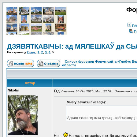
Фо
FA
П
ДЗЯВЯТКАВІЧЫ: ад МЯЛЕШКАЎ да СЬЛІЗ
На страницу
Пред.
1
,
2
,
3
,
4
,
5
Список форумов Форум сайта «Глобус Бе
области
Автор
Nikolai
Добавлено: 06 Oct 2025, Mon, 22:57
Заголовок соо
Valery Zeliazei писал(а):
Аднаго гэтага здымка досыць, каб завіснуць
Не....
На жаль, не завісьніце, бо амаль усё 