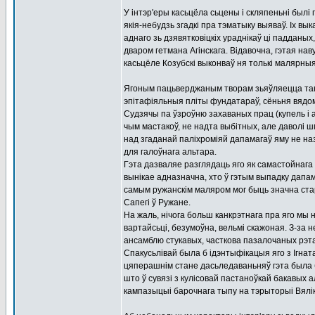
У інтэр'еры касьцёла сьцены і скляпеньні былі
якія-небудзь згадкі пра тэматыку выяваў. Іх вы
аднаго зь дзявятковіцкіх ураднікаў ці падданых
дваром гетмана Агінскага. Відавочна, гэтая нав
касьцёле Козубскі выконваў ня толькі малярны
Ягоным пацьверджаным творам зьяўляецца такс
эпітафіяльныя пліты фундатараў, сёньня вядомы
Судзячы па ўзроўню захаваных прац (купель і а
чым мастакоў, не надта выбітных, але даволі 
над згаданай паліхроміяй дапамагаў яму не наз
для галоўнага альтара.
Гэта дазваляе разглядаць яго як самастойнага т
вынікае адназначна, хто ў гэтым выпадку дапама
самым ружанскім маляром мог быць значна ста
Сапегі ў Ружане.
На жаль, нічога больш канкрэтнага пра яго мы 
вартайсьці, безумоўна, вельмі скажоная. З-за
ансамблю стукавых, часткова пазалочаных рэтаб
Спакусьлівай была б ідэнтыфікацыя яго з Ігната
цяперашнім стане дасьледаваньняў гэта была б
што ў сувязі з кулісовай пастаноўкай бакавых
кампазыцыі барочнага тыпу на тэрыторыі Вялік