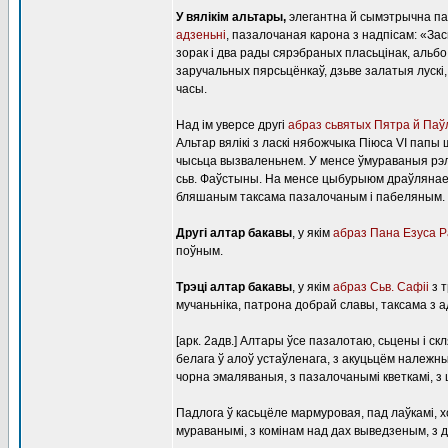
У вялікім альтары,
элегантна й сымэтрычна па
адзеньні
, пазалочаная карона з надпісам: «Зас
зорак і два рады сярэбраных пласьцінак, альбо 
заручальных пярсьцёнкаў, дзьве залатыя лускі,
часы.
Над ім уверсе другі
абраз сьвятых Пятра й Па
Альтар вялікі з ласкі нябожчыка Піюса VІ пап
чысьца вызваленьнем. У менсе ўмураваныя рэлікв
сьв. Фаўстыны. На менсе цыбурыюм драўлянае,
бляшаным таксама пазалочаным і пабеляным.
Другі алтар бакавы
, у якім
абраз Пана Езуса Р
поўным.
Трэці алтар бакавы
, у якім
абраз Сьв. Сафіі
з т
мучаньніка, патрона добрай славы, таксама з 
[арк. 2адв.] Алтары ўсе пазалотаю, сьцены і с
белага ў алоў устаўленага, з акуцьцём належны
чорна эмаляваныя, з пазалочанымі кветкамі, з
Падлога ў касьцёле мармуровая, пад лаўкамі, х
мураванымі, з комінам над дах выведзеным, з 