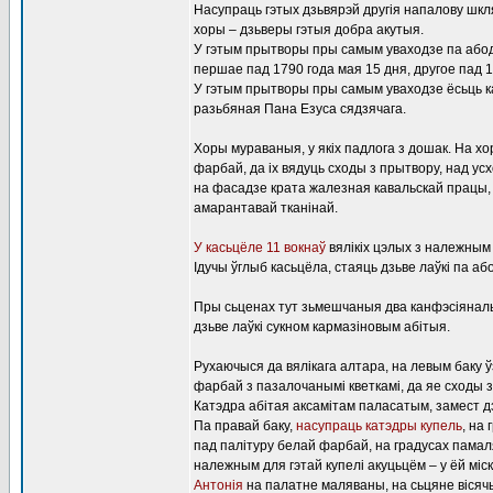
Насупраць гэтых дзьвярэй другія напалову шкл
хоры – дзьверы гэтыя добра акутыя.
У гэтым прытворы пры самым уваходзе па абод
першае пад 1790 года мая 15 дня, другое пад 
У гэтым прытворы пры самым уваходзе ёсьць кам
разьбяная Пана Езуса сядзячага.
Хоры мураваныя, у якіх падлога з дошак. На 
фарбай, да іх вядуць сходы з прытвору, над ус
на фасадзе крата жалезная кавальскай працы, 
амарантавай тканінай.
У касьцёле 11 вокнаў
вялікіх цэлых з належным 
Ідучы ўглыб касьцёла, стаяць дзьве лаўкі па а
Пры сьценах тут зьмешчаныя два канфэсіяналы 
дзьве лаўкі сукном кармазіновым абітыя.
Рухаючыся да вялікага алтара, на левым баку 
фарбай з пазалочанымі кветкамі, да яе сходы з
Катэдра абітая аксамітам паласатым, замест д
Па правай баку,
насупраць катэдры купель
, на
пад палітуру белай фарбай, на градусах памал
належным для гэтай купелі акуцьцём – у ёй міс
Антонія
на палатне маляваны, на сьцяне вісячы