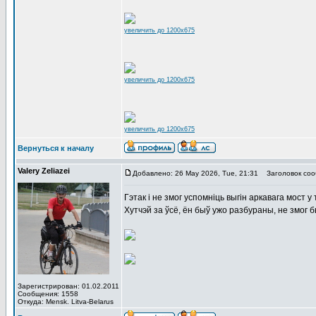
увеличить до 1200x675
увеличить до 1200x675
увеличить до 1200x675
Вернуться к началу
Valery Zeliazei
Добавлено: 26 May 2026, Tue, 21:31
Заголовок соо
Гэтак і не змог успомніць выгін аркавага мост у 
Хутчэй за ўсё, ён быў ужо разбураны, не змог 
Зарегистрирован: 01.02.2011
Сообщения: 1558
Откуда: Mensk. Litva-Belarus