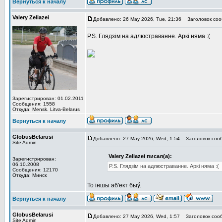
Вернуться к началу
Valery Zeliazei
Добавлено: 26 May 2026, Tue, 21:36
Заголовок соо
P.S. Глядзім на адлюстраванне. Аркі няма :(
Зарегистрирован: 01.02.2011
Сообщения: 1558
Откуда: Mensk. Litva-Belarus
Вернуться к началу
GlobusBelarusi
Добавлено: 27 May 2026, Wed, 1:54
Заголовок соо
Site Admin
Valery Zeliazei писал(а):
Зарегистрирован:
06.10.2008
P.S. Глядзім на адлюстраванне. Аркі няма :(
Сообщения: 12170
Откуда: Минск
То іншы аб'ект быў.
Вернуться к началу
GlobusBelarusi
Добавлено: 27 May 2026, Wed, 1:57
Заголовок соо
Site Admin