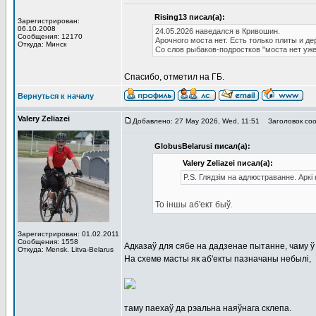
Rising13 писал(а):
Зарегистрирован:
06.10.2008
24.05.2026 наведался в Кривошин.
Сообщения: 12170
Арочного моста нет. Есть только плиты и д
Откуда: Минск
Со слов рыбаков-подростков "моста нет уже
Спасибо, отметил на ГБ.
Вернуться к началу
Valery Zeliazei
Добавлено: 27 May 2026, Wed, 11:51
Заголовок соо
GlobusBelarusi писал(а):
Valery Zeliazei писал(а):
P.S. Глядзім на адлюстраванне. Аркі 
То іншы аб'ект быў.
Зарегистрирован: 01.02.2011
Сообщения: 1558
Адказаў для сябе на дадзенае пытанне, чаму ў
Откуда: Mensk. Litva-Belarus
На схеме масты як аб'екты пазначаны небылі,
таму паехаў да рэальна наяўнага склепа.