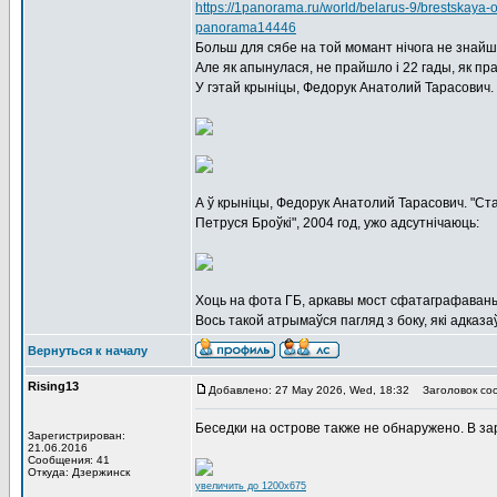
https://1panorama.ru/world/belarus-9/brestskaya
panorama14446
Больш для сябе на той момант нічога не знайшо
Але як апынулася, не прайшло і 22 гады, як п
У гэтай крыніцы, Федорук Анатолий Тарасович.
А ў крыніцы, Федорук Анатолий Тарасович. "С
Петруся Броўкі", 2004 год, ужо адсутнічаюць:
Хоць на фота ГБ, аркавы мост сфатаграфаваны 
Вось такой атрымаўся пагляд з боку, які адказ
Вернуться к началу
Rising13
Добавлено: 27 May 2026, Wed, 18:32
Заголовок со
Беседки на острове также не обнаружено. В зар
Зарегистрирован:
21.06.2016
Сообщения: 41
Откуда: Дзержинск
увеличить до 1200x675