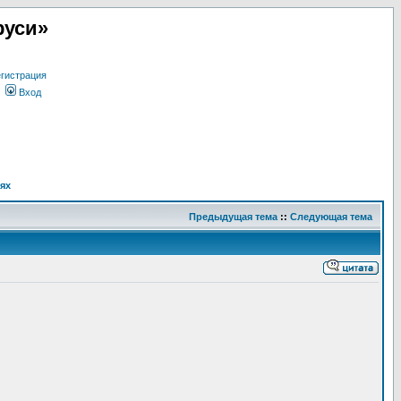
руси»
гистрация
Вход
ях
Предыдущая тема
::
Следующая тема