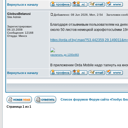
Вернуться к началу
GlobusBelarusi
Добавлено: 08 Jun 2026, Mon, 2:54
Заголовок сооб
Site Admin
Благодаря отзывчивым пользователям на днях 
Зарегистрирован:
около 50 листов немецкой аэрофотосъёмки 1940
06.10.2008
Сообщения: 12168
Откуда: Минск
https://orda.of.by/.map/?53.442359,29.149011&m
увеличить до 1200x663
В приложении Orda Mobile надо тапнуть на кно
Вернуться к началу
Список форумов Форум сайта «Глобус Бе
Страница
1
из
1