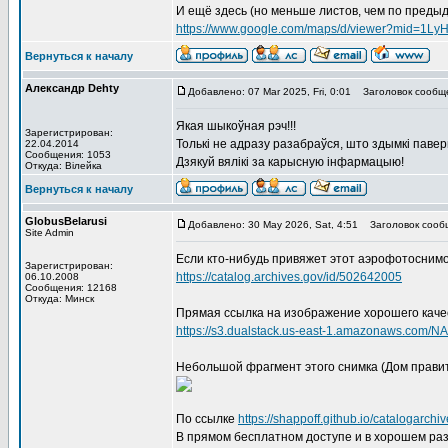
И ещё здесь (но меньше листов, чем по преды
https://www.google.com/maps/d/viewer?mid=1L
Вернуться к началу
Александр Dehty
Добавлено: 07 Mar 2025, Fri, 0:01
Заголовок сообщ
Якая шыкоўная рэч!!!
Зарегистрирован:
Толькі не адразу разабраўся, што здымкі павер
22.04.2014
Сообщения: 1053
Дзякуй вялікі за карысную інфармацыю!
Откуда: Вiлейка
Вернуться к началу
GlobusBelarusi
Добавлено: 30 May 2026, Sat, 4:51
Заголовок сооб
Site Admin
Если кто-нибудь привяжет этот аэрофотоснимок 
Зарегистрирован:
https://catalog.archives.gov/id/502642005
06.10.2008
Сообщения: 12168
Откуда: Минск
Прямая ссылка на изображение хорошего качес
https://s3.dualstack.us-east-1.amazonaws.com
Небольшой фрагмент этого снимка (Дом правит
По ссылке
https://shappoff.github.io/catalogarchi
В прямом бесплатном доступе и в хорошем ра