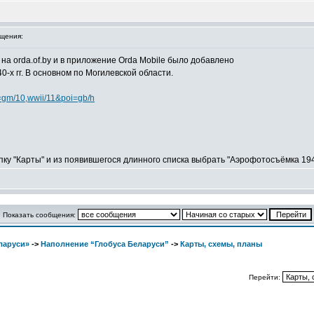
щения:
на orda.of.by и в приложение Orda Mobile было добавлено
-х гг. В основном по Могилевской области.
=gm/10,wwii/11&poi=gb/h
пку "Карты" и из появившегося длинного списка выбрать "Аэрофотосъёмка 194
Показать сообщения:
ларуси»
->
Наполнение “Глобуса Беларуси”
->
Карты, схемы, планы
Перейти: