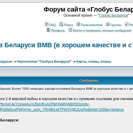
Форум сайта «Глобус Бела
Основной проект — “
Глобус Беларуси
"
FAQ
Поиск
Пользователи
Группы
Ре
Профиль
Войти и проверить личные сообщения
в Беларуси ВМВ (в хорошем качестве и 
ларуси»
->
Наполнение “Глобуса Беларуси”
->
Карты, схемы, планы
Сообщение
щения: Более 7000 немецких аэрофотоснимков Беларуси ВМВ (в хорошем качестве и с пр
и 2-й мировой войны в хорошем качестве и с прямыми ссылками для скачива
6065?fbclid=IwY2xjawIvuVZleHRuA2FlbQIxMQABHfJOUp9y-
GBkDcaPWQxVw_aem_YfX4BI1s6TPWYiQIDJUuFw&limit=100&q=belarus
 Беларуси: