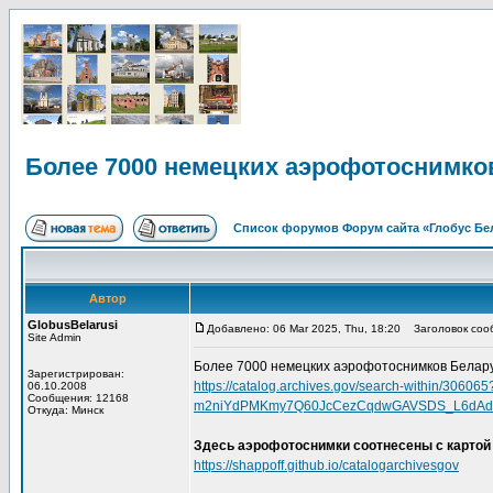
Более 7000 немецких аэрофотоснимко
Список форумов Форум сайта «Глобус Бе
Автор
GlobusBelarusi
Добавлено: 06 Mar 2025, Thu, 18:20
Заголовок сооб
Site Admin
Более 7000 немецких аэрофотоснимков Беларус
Зарегистрирован:
https://catalog.archives.gov/search-within/30
06.10.2008
Сообщения: 12168
m2niYdPMKmy7Q60JcCezCqdwGAVSDS_L6dAdR
Откуда: Минск
Здесь аэрофотоснимки соотнесены с картой
https://shappoff.github.io/catalogarchivesgov