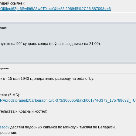
дущей ссылке):
yHGt0lepi6Zpr6Swl96tA5w9T0lecY&ll=53.298945%2C26.88709&z=6
ения:
нутыя на 90° супраць сонца (поўнач на здымках на 21:00).
щения:
от 15 мая 1943 г., оперативно размещу на orda.of.by:
тва (5 МБ):
/NARAprodstorage/lz/cartographic/rg-373/306065/Batch0017/RG373_175789692
ельства и Красный костел):
vesgov
десятки подобных снимков по Минску и тысячи по Беларуси.
зрешении.