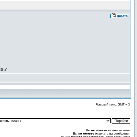
0-х".
Часовой пояс: GMT + 3
Вы
не можете
начинать темы
Вы
не можете
отвечать на сообщения
Вы
не можете
редактировать свои сообщения