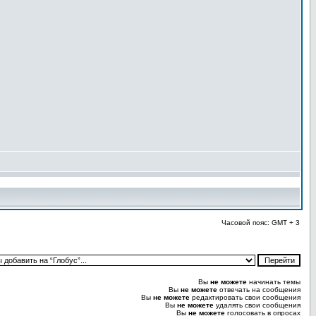
Часовой пояс: GMT + 3
Вы
не можете
начинать темы
Вы
не можете
отвечать на сообщения
Вы
не можете
редактировать свои сообщения
Вы
не можете
удалять свои сообщения
Вы
не можете
голосовать в опросах