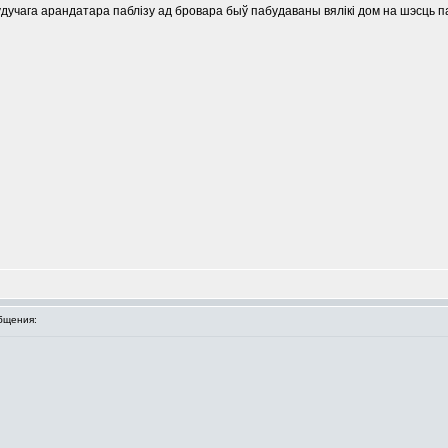
удучага арандатара паблізу ад бровара быў пабудаваны вялікі дом на шэсць па
бщения: