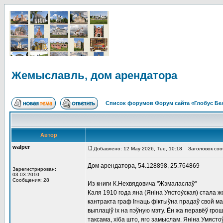
Жемыславль, дом арендатора
Список форумов Форум сайта «Глобус Бе
Автор
walper
Добавлено: 12 May 2026, Tue, 10:18
Заголовок соо
Дом арендатора, 54.128898, 25.764869
Зарегистрирован:
03.03.2010
Сообщения: 28
Из книги К.Нехвядовича "Жэмаласлаў"
Каля 1910 года яна (Янiна Уястоу́ская) стала 
кантракта граф Ігнаць фіктыўна прадаў свой м
выплаціў іх на пэўную мэту. Ён жа перавёў гро
таксама, хіба што, яго замыслам. Яніна Умяст