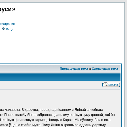
руси»
гистрация
Вход
Предыдущая тема
::
Следующая тема
авага чалавека. Відавочна, перад падпісаннем з Янінай шлюбнага
ю. Пасля шлюбу Яніна збіралася даць яму вялікую суму грошай, каб ён
і вялікую фінансавую карысць Ігнацыю Корвін-Мілеўскаму. Было гэта
стаяла ў ценю свайго мужа. Таму Яніна вырашыла аддаць у арэнду