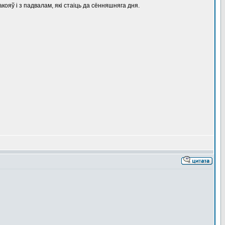
кояў і з падвалам, які стаіць да сённяшняга дня.