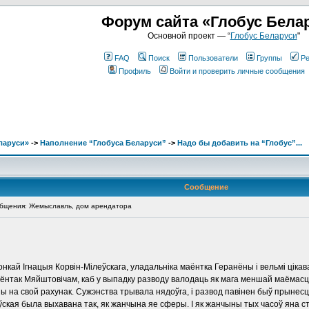
Форум сайта «Глобус Бела
Основной проект — “
Глобус Беларуси
"
FAQ
Поиск
Пользователи
Группы
Ре
Профиль
Войти и проверить личные сообщения
ларуси»
->
Наполнение “Глобуса Беларуси”
->
Надо бы добавить на “Глобус”...
Сообщение
бщения: Жемыславль, дом арендатора
жонкай Ігнацыя Корвін-Мілеўскага, уладальніка маёнтка Геранёны і вельмі цік
аёнтак Мяйштовічам, каб у выпадку разводу валодаць як мага меншай маёмасц
шы на свой рахунак. Сужэнства трывала нядоўга, і развод павінен быў прынесц
оўская была выхавана так, як жанчына яе сферы. І як жанчыны тых часоў яна 