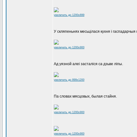
увеличить до 1200x899
У скляпеньнях месьцілася кухня і гаспадарчыя
увеличить до 1200x900
Ад уязной алеі засталіся са дзьве ліпы.
увеличить до 899x1200
Па словах мясцовых, былая стайня.
увеличить до 1200x900
увеличить до 1200x900