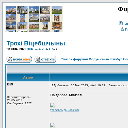
Фо
FA
П
Трохі Віцебшчыны
На страницу
Пред.
1
,
2
,
3
,
4
,
5
,
6
,
7
Список форумов Форум сайта «Глобус Бе
Автор
В59
Добавлено: 05 Nov 2025, Wed, 10:39
Заголовок соо
Па дарозе. Мядзел.
Зарегистрирован:
20.05.2014
Сообщения: 1327
увеличить до 1200x900