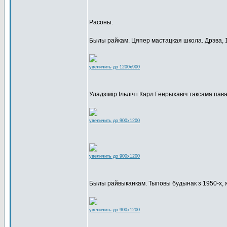
Расоны.
Былы райкам. Цяпер мастацкая школа. Дрэва, 
увеличить до 1200x900
Уладзімір Ільліч і Карл Генрыхавіч таксама пав
увеличить до 900x1200
увеличить до 900x1200
Былы райвыканкам. Тыповы будынак з 1950-х, 
увеличить до 900x1200