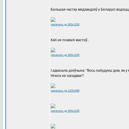
Большая частка мядзведзяў у Беларусі водзіц
увеличить до 900x1200
Каб не псавалі мастоў...
увеличить до 900x1200
І адказала дзяўчына: "Вось пабудуеш дом, як у 
Нічога не нагадвае?
увеличить до 1200x899
увеличить до 900x1200