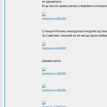
не аднавілася.
Ёсць пра яе цікавы расказ у вядомага полацкаг
увеличить до 900x1200
Станцыя Расоны знаходзілася недалёк ад сёньн
За Саветамі і пазьней на яе месцы была нейка
увеличить до 1200x900
Цікавая цэгла.
увеличить до 1200x900
увеличить до 1200x900
увеличить до 899x1200