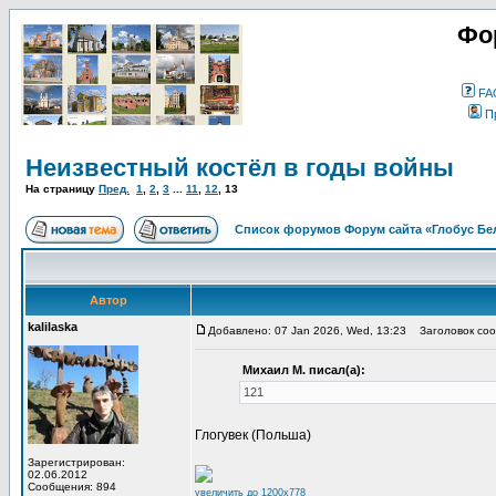
Фо
FA
П
Неизвестный костёл в годы войны
На страницу
Пред.
1
,
2
,
3
...
11
,
12
,
13
Список форумов Форум сайта «Глобус Бе
Автор
kalilaska
Добавлено: 07 Jan 2026, Wed, 13:23
Заголовок соо
Михаил М. писал(а):
121
Глогувек (Польша)
Зарегистрирован:
02.06.2012
Сообщения: 894
увеличить до 1200x778