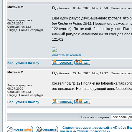
Михаил М.
Добавлено: 08 Jun 2026, Mon, 20:58
Заголовок соо
Ещё один ракурс двухбашенного костёла, что 
Зарегистрирован:
bei Kirche in Polen 1941.
Первый его ракурс, я та
08.07.2009
Сообщения: 323
122 смогли). Потом сайт fotopolska у нас в Пит
Откуда: Санкт-Петербург
Данный ракурс с немецкого е-бэя смог для опо
121-02
увеличить до 1200x986
Вернуться к началу
Михаил М.
Добавлено: 29 Jun 2026, Mon, 19:37
Заголовок соо
Костёл под № 121 поляки на fotopolska таки опоз
Зарегистрирован:
его опознали. Но на следующий день fotopolska
08.07.2009
Сообщения: 323
Откуда: Санкт-Петербург
Вернуться к началу
Показать сообщения:
Список форумов Форум сайта «Глобус Бе
времен
->
Старые фотозагадки