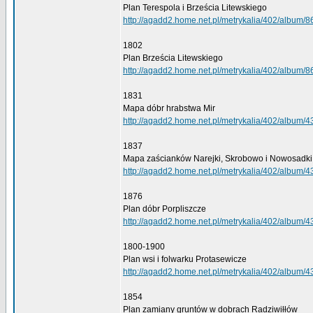
Plan Terespola i Brześcia Litewskiego
http://agadd2.home.net.pl/metrykalia/402/album/8
1802
Plan Brześcia Litewskiego
http://agadd2.home.net.pl/metrykalia/402/album/8
1831
Mapa dóbr hrabstwa Mir
http://agadd2.home.net.pl/metrykalia/402/album/4
1837
Mapa zaścianków Narejki, Skrobowo i Nowosadki
http://agadd2.home.net.pl/metrykalia/402/album/4
1876
Plan dóbr Porpliszcze
http://agadd2.home.net.pl/metrykalia/402/album/4
1800-1900
Plan wsi i folwarku Protasewicze
http://agadd2.home.net.pl/metrykalia/402/album/4
1854
Plan zamiany gruntów w dobrach Radziwiłłów