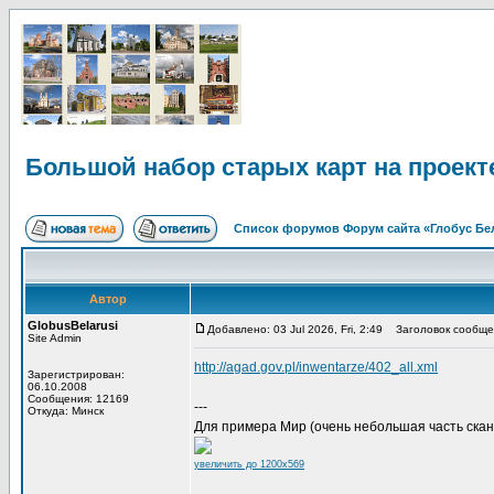
Большой набор старых карт на проекте
Список форумов Форум сайта «Глобус Бе
Автор
GlobusBelarusi
Добавлено: 03 Jul 2026, Fri, 2:49
Заголовок сообщени
Site Admin
http://agad.gov.pl/inwentarze/402_all.xml
Зарегистрирован:
06.10.2008
Сообщения: 12169
---
Откуда: Минск
Для примера Мир (очень небольшая часть скан
увеличить до 1200x569