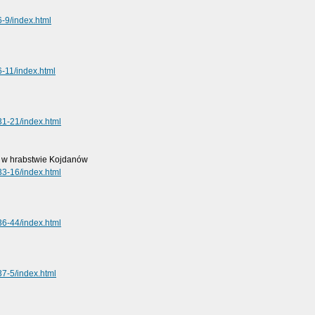
6-9/index.html
6-11/index.html
31-21/index.html
 w hrabstwie Kojdanów
33-16/index.html
36-44/index.html
37-5/index.html