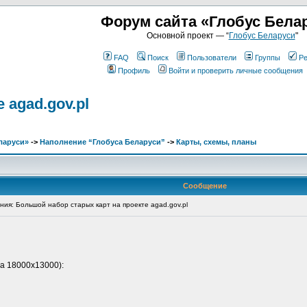
Форум сайта «Глобус Бела
Основной проект — “
Глобус Беларуси
"
FAQ
Поиск
Пользователи
Группы
Ре
Профиль
Войти и проверить личные сообщения
 agad.gov.pl
ларуси»
->
Наполнение “Глобуса Беларуси”
->
Карты, схемы, планы
Сообщение
я: Большой набор старых карт на проекте agad.gov.pl
а 18000х13000):