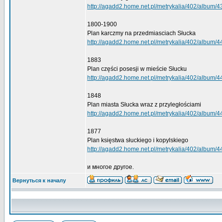
http://agadd2.home.net.pl/metrykalia/402/album/4
1800-1900
Plan karczmy na przedmiasciach Słucka
http://agadd2.home.net.pl/metrykalia/402/album/4
1883
Plan części posesji w mieście Słucku
http://agadd2.home.net.pl/metrykalia/402/album/4
1848
Plan miasta Słucka wraz z przyległościami
http://agadd2.home.net.pl/metrykalia/402/album/4
1877
Plan księstwa słuckiego i kopylskiego
http://agadd2.home.net.pl/metrykalia/402/album/4
и многое другое.
Вернуться к началу