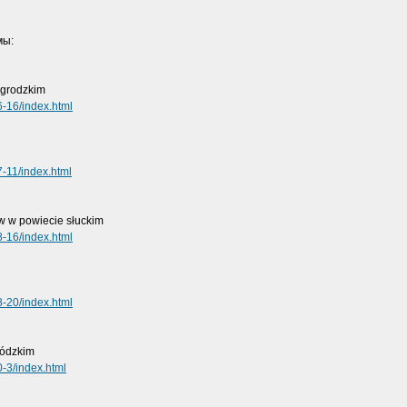
мы:
ogrodzkim
6-16/index.html
7-11/index.html
w w powiecie słuckim
8-16/index.html
8-20/index.html
ródzkim
0-3/index.html