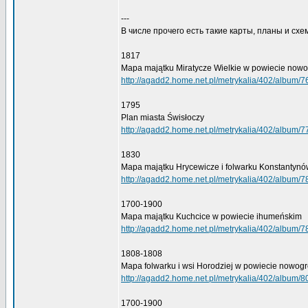
---
В числе прочего есть такие карты, планы и схе
1817
Mapa majątku Miratycze Wielkie w powiecie now
http://agadd2.home.net.pl/metrykalia/402/album/7
1795
Plan miasta Świsłoczy
http://agadd2.home.net.pl/metrykalia/402/album/7
1830
Mapa majątku Hrycewicze i folwarku Konstantynó
http://agadd2.home.net.pl/metrykalia/402/album/7
1700-1900
Mapa majątku Kuchcice w powiecie ihumeńskim
http://agadd2.home.net.pl/metrykalia/402/album/7
1808-1808
Mapa folwarku i wsi Horodziej w powiecie nowog
http://agadd2.home.net.pl/metrykalia/402/album/8
1700-1900