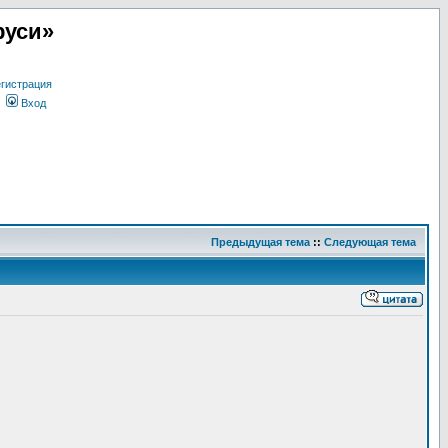
руси»
гистрация
Вход
Предыдущая тема
::
Следующая тема