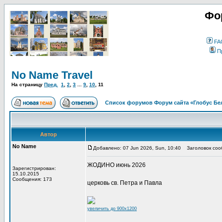
Фо
FA
П
No Name Travel
На страницу
Пред.
1
,
2
,
3
...
9
,
10
,
11
Список форумов Форум сайта «Глобус Бе
Автор
No Name
Добавлено: 07 Jun 2026, Sun, 10:40
Заголовок соо
ЖОДИНО июнь 2026
Зарегистрирован:
15.10.2015
Сообщения: 173
церковь св. Петра и Павла
увеличить до 900x1200