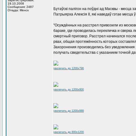
Зарегистрирован:
19.10.2008
Сообщения: 2487
Бутаўскі палігон на поўдні ад Масквы - месца з
Откуда: Менск
Патрыярха Алексія II, які наведаў гэтае месца ў
"Осуждённых на расстрел привозили из моско
бараке, где проводилась перекличка и сверка 
смертный приговор. Расстрел начинался после
рвах, общая протяжённость которых составлял
Захоронения производились без уведомления 
получать свидетельства с указанием точной да
увеличить до 1200x796
увеличить до 1200x800
увеличить до 1200x888
увеличить до 800x1200