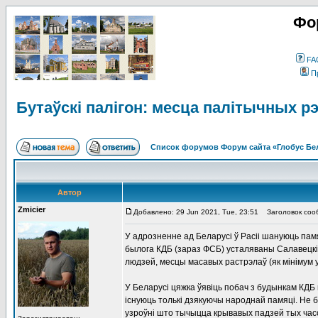
Фо
FA
П
Бутаўскі палігон: месца палітычных рэп
Список форумов Форум сайта «Глобус Бе
Автор
Zmicier
Добавлено: 29 Jun 2021, Tue, 23:51
Заголовок сообщ
У адрозненне ад Беларусі ў Расіі шануюць пам
былога КДБ (зараз ФСБ) усталяваны Салавецкі 
людзей, месцы масавых растрэлаў (як мінімум
У Беларусі цяжка ўявіць побач з будынкам КДБ 
існуюць толькі дзякуючы народнай памяці. Не
узроўні што тычыцца крывавых падзей тых час