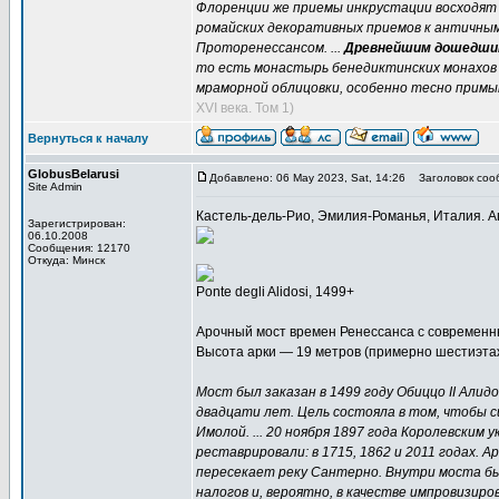
Флоренции же приемы инкрустации восходят
ромайских декоративных приемов к античным
Проторенессансом. ...
Древнейшим дошедшим
то есть монастырь бенедиктинских монахов 
мраморной облицовки, особенно тесно прим
XVI века. Том 1)
Вернуться к началу
GlobusBelarusi
Добавлено: 06 May 2023, Sat, 14:26
Заголовок соо
Site Admin
Кастель-дель-Рио, Эмилия-Романья, Италия. А
Зарегистрирован:
06.10.2008
Сообщения: 12170
Откуда: Минск
Ponte degli Alidosi, 1499+
Арочный мост времен Ренессанса с современ
Высота арки — 19 метров (примерно шестиэта
Мост был заказан в 1499 году Обиццо II Али
двадцати лет. Цель состояла в том, чтобы 
Имолой. ... 20 ноября 1897 года Королевским
реставрировали: в 1715, 1862 и 2011 годах.
пересекает реку Сантерно. Внутри моста бы
налогов и, вероятно, в качестве импровизир