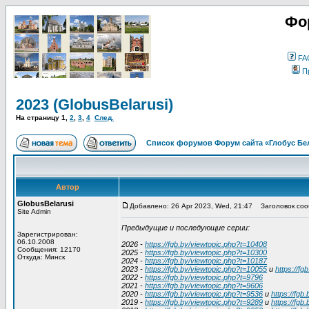
Фо
FA
П
2023 (GlobusBelarusi)
На страницу
1
,
2
,
3
,
4
След.
Список форумов Форум сайта «Глобус Бе
Автор
GlobusBelarusi
Добавлено: 26 Apr 2023, Wed, 21:47
Заголовок сооб
Site Admin
Предыдущие и последующие серии:
Зарегистрирован:
06.10.2008
2026 -
https://fgb.by/viewtopic.php?t=10408
Сообщения: 12170
2025 -
https://fgb.by/viewtopic.php?t=10300
Откуда: Минск
2024 -
https://fgb.by/viewtopic.php?t=10187
2023 -
https://fgb.by/viewtopic.php?t=10055
и
https://fg
2022 -
https://fgb.by/viewtopic.php?t=9796
2021 -
https://fgb.by/viewtopic.php?t=9606
2020 -
https://fgb.by/viewtopic.php?t=9536
и
https://fgb
2019 -
https://fgb.by/viewtopic.php?t=9289
и
https://fgb