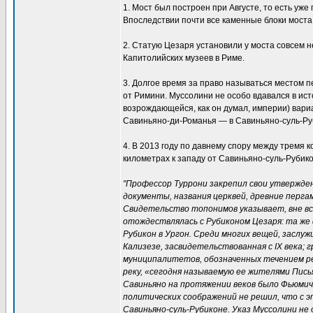
1. Мост был построен при Августе, то есть уж
Впоследствии почти все каменные блоки моста
2. Статую Цезаря установили у моста совсем н
Капитолийских музеев в Риме.
3. Долгое время за право называться местом 
от Римини. Муссолини не особо вдавался в ис
возрождающейся, как он думал, империи) вари
Савиньяно-ди-Романья — в Савиньяно-суль-Ру
4. В 2013 году по давнему спору между тремя 
километрах к западу от Савиньяно-суль-Рубиконе
"Профессор Туррони закрепил свои утвержден
документы, названия церквей, древние перга
Свидетельство топонимов указывает, вне вся
отождествлялась с Рубиконом Цезаря: та же
Рубикон в Ургон. Среди многих вещей, заслу
Кализезе, засвидетельствованная с IX века; 
муниципалитетов, обозначенных течением р
реку, «сегодня называемую ее жителями Пись
Савиньяно на протяжении веков было Фьюмичи
политических соображений не решил, что с э
Савиньяно-суль-Рубиконе. Указ Муссолини не