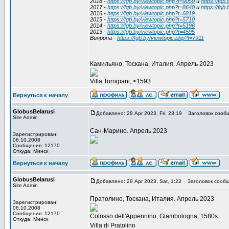
2018 -
https://fgb.by/viewtopic.php?t=9050
и
https://fgb
2017 -
https://fgb.by/viewtopic.php?t=8640
и
https://fgb
2016 -
https://fgb.by/viewtopic.php?t=6819
2015 -
https://fgb.by/viewtopic.php?t=5710
2014 -
https://fgb.by/viewtopic.php?t=5196
2013 -
https://fgb.by/viewtopic.php?t=4595
Винропа -
https://fgb.by/viewtopic.php?t=7911
Камильяно, Тоскана, Италия. Апрель 2023
Villa Torrigiani, <1593
Вернуться к началу
GlobusBelarusi
Добавлено: 28 Apr 2023, Fri, 23:19
Заголовок сообщ
Site Admin
Сан-Марино. Апрель 2023
Зарегистрирован:
06.10.2008
Сообщения: 12170
Откуда: Минск
Вернуться к началу
GlobusBelarusi
Добавлено: 29 Apr 2023, Sat, 1:22
Заголовок сообщ
Site Admin
Пратолино, Тоскана, Италия. Апрель 2023
Зарегистрирован:
06.10.2008
Сообщения: 12170
Colosso dell'Appennino, Giambologna, 1580s
Откуда: Минск
Villa di Pratolino