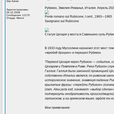
Site Admin
Рубикон, Эмилия-Романья, Италия. Апрель 20
Зарегистрирован:
06.10.2008
Сообщения: 12170
Ponte romano sul Rubicone, I cent., 1963—1965
Откуда: Минск
Savignano sul Rubicone
Статуя Цезаря у моста в Савиньяно-суль-Руби
В 1933 году Муссолини назначил этот мост те
«жребий брошен» и перешел Рубикон.
"Переход Цезаря через Рубикон — событие, со
Цезарем и Помпеем в Риме. Река Рубикон сл
Галлия. Галлия была законной провинцией Це
собственно Италии являлся, по римским зако
историческое значение, знаменуя падение Рим
крылатые фразы: «перейти Рубикон» (означ
(лат. Alea jacta est!, означает: «выбор сдел
подчеркнуть необратимость происходящего). 
латинском, а на греческом языке: αφήστε τον 
Мои примечания: