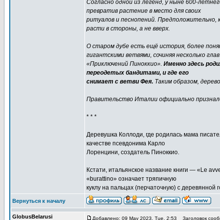
Согласно одной из легенд, у ныне 600-летнег
превратив растение в место для своих
ритуалов и песнопений. Предположительно, к
расти в стороны, а не вверх.
О старом дубе есть ещё история, более поня
гигантскими ветвями, сочиняя несколько глав
«Приключений Пиноккио».
Именно здесь роди
переодетых бандитами, и где его
снимает с ветви Фея.
Таким образом, дерево 
Правительство Италии официально признало
* * *
Деревушка Коллоди, где родилась мама писател
качестве псевдонима Карло
Лоренцини, создатель Пиноккио.
Кстати, итальянское название книги — «Le avven
«burattino» означает тряпичную
куклу на пальцах (перчаточную) с деревянной г
Вернуться к началу
GlobusBelarusi
Добавлено: 09 May 2023, Tue, 2:53
Заголовок сооб