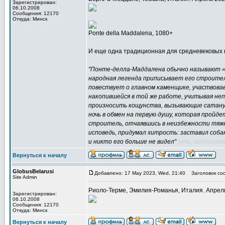
Зарегистрирован:
06.10.2008
Сообщения: 12170
Откуда: Минск
Ponte della Maddalena, 1080+
И еще одна традиционная для средневековых м
"Понте-делла-Маддалена обычно называют «Ч
народная легенда приписывает его строител
повествует о главном каменщике, участвова
накопившейся в той же работе, учитывая неп
произносить кощунства, вызывающие сатану.
ночь в обмен на первую душу, которая пройд
строитель, отчаявшись в неизбежности тяжел
исповедь, придумал хитрость: заставил соба
и никто его больше не видел"
(wiki, автоперев
Вернуться к началу
GlobusBelarusi
Добавлено: 17 May 2023, Wed, 21:40
Заголовок со
Site Admin
Риоло-Терме, Эмилия-Романья, Италия. Апрел
Зарегистрирован:
06.10.2008
Сообщения: 12170
Откуда: Минск
Вернуться к началу