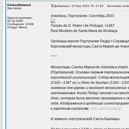
GlobusBelarusi
Добавлено: 15 Sep 2023, Fri, 17:24
Заголовок сооб
Site Admin
Алкобаса, Португалия. Сентябрь 2023
Зарегистрирован:
06.10.2008
Сообщения: 12168
Túmulo de D. Pedro I de Portugal, <1367
Откуда: Минск
Real Mosteiro de Santa Maria de Alcobaça
Гробница короля Португалии Педру I Справедл
Королевский монастырь Санта-Мария-де-Алко
* * *
Монастырь Санта-Мария-де-Алкобаса (порт. M
(Португалия). Основан первым португальским
королевской усыпальницей. Собор монастыря 
(1320—1367 гг.) и Инес де Кастро (1320—135
значение для церкви и придают великолепие 
средневековья. Когда Педру I взошёл на пре
Инес, которая была жестоко приговорена к с
себя. Изображения в гробницах иллюстрирую
к народным сказаниям.
(wiki, автоперевод)
И немного португальской Санта-Барбары: