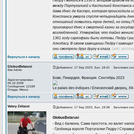
Педру I женился в 1336 г. вторым браком на К
между Португалией и Кастилией Констанса н
дама Инес де Кастро, которая происходила из
Констанса умерла спустя четырнадцать дней 
отношений появилось трое детей, но отец Педр
приговорил Инес к смертной казни за госуда
возлюбленной. Утверждая, что тайно женился 
1361 году саркофаги были готовы, Педру I р
Алкобасу. В своем завещании Педру I завещал
они смотрели друг другу в глаза.
(wiki, автоп
Вернуться к началу
GlobusBelarusi
Добавлено: 17 Sep 2023, Sun, 18:41
Заголовок соо
Site Admin
Бове, Пикардия, Франция. Сентябрь 2023
Зарегистрирован:
06.10.2008
Сообщения: 12168
Le palais des évêques / Епископский дворец, XII
Откуда: Минск
Вернуться к началу
Valery Zeliazei
Добавлено: 17 Sep 2023, Sun, 19:38
Заголовок соо
GlobusBelarusi
- Вид с балкона. Сама простота, но валит нап
- Гробница короля Португалии Педру I Справед