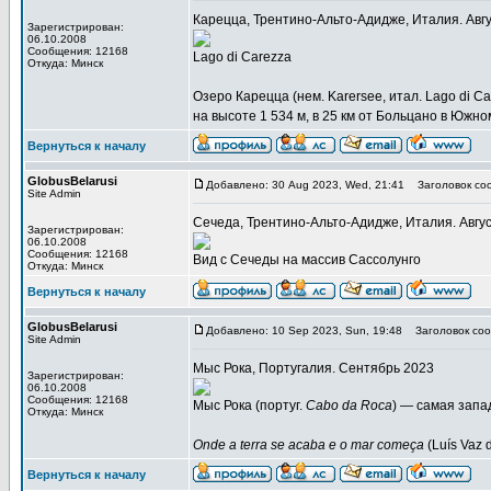
Карецца, Трентино-Альто-Адидже, Италия. Авг
Зарегистрирован:
06.10.2008
Сообщения: 12168
Lago di Carezza
Откуда: Минск
Озеро Карецца (нем. Karersee, итал. Lago di 
на высоте 1 534 м, в 25 км от Больцано в Южно
Вернуться к началу
GlobusBelarusi
Добавлено: 30 Aug 2023, Wed, 21:41
Заголовок со
Site Admin
Сечеда, Трентино-Альто-Адидже, Италия. Авгу
Зарегистрирован:
06.10.2008
Сообщения: 12168
Вид с Сечеды на массив Сассолунго
Откуда: Минск
Вернуться к началу
GlobusBelarusi
Добавлено: 10 Sep 2023, Sun, 19:48
Заголовок соо
Site Admin
Мыс Рока, Португалия. Сентябрь 2023
Зарегистрирован:
06.10.2008
Сообщения: 12168
Мыс Рока (португ.
Cabo da Roca
) — самая запа
Откуда: Минск
Onde a terra se acaba e o mar começa
(Luís Vaz 
Вернуться к началу