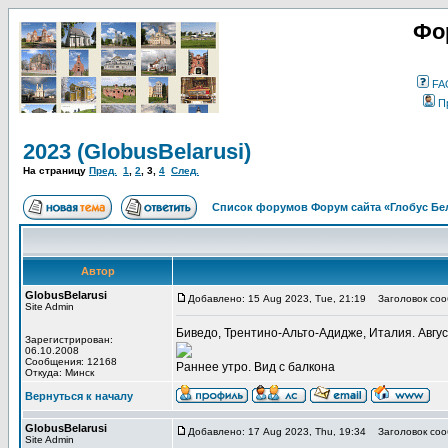
Фо
FA
П
2023 (GlobusBelarusi)
На страницу
Пред.
1
,
2
,
3
,
4
След.
Список форумов Форум сайта «Глобус Бе
Автор
GlobusBelarusi
Добавлено: 15 Aug 2023, Tue, 21:19
Заголовок соо
Site Admin
Биведо, Трентино-Альто-Адидже, Италия. Авгус
Зарегистрирован:
06.10.2008
Сообщения: 12168
Раннее утро. Вид с балкона
Откуда: Минск
Вернуться к началу
GlobusBelarusi
Добавлено: 17 Aug 2023, Thu, 19:34
Заголовок соо
Site Admin