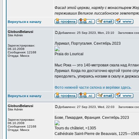
Фасад этой церкви, наряду с монастырем Жер
переживших Великое лиссабонское землетряс
Вернуться к началу
GlobusBelarusi
Добавлено: 25 Sep 2023, Mon, 23:10
Заголовок соо
Site Admin
Лурикал, Португалия. Сентябрь 2023
Зарегистрирован:
06.10.2008
Сообщения: 12168
Praia do Lourical
Откуда: Минск
Мыс Рока — это 140-метровая скала над Атлант
Лурикал. Когда по достаточно крутой тропе сп
преодолеть, упираясь ногами в скалу и держас
Фото нижней части склона и верёвки здесь.
Вернуться к началу
GlobusBelarusi
Добавлено: 27 Sep 2023, Wed, 22:03
Заголовок со
Site Admin
Бове, Пикардия, Франция. Сентябрь 2023
Зарегистрирован:
06.10.2008
Сообщения: 12168
Tours du châtelet, >1305
Откуда: Минск
Cathédrale Saint-Pierre de Beauvais, 1225—156