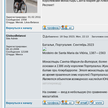
Королевский монастырь Санта-Мария-де-Алк
Респект!
Зарегистрирован: 01.02.2011
Сообщения: 1558
Откуда: Mensk. Litva-Belarus
Вернуться к началу
GlobusBelarusi
Добавлено: 18 Sep 2023, Mon, 22:13
Заголовок соо
Site Admin
Баталья, Португалия. Сентябрь 2023
Зарегистрирован:
06.10.2008
Сообщения: 12168
Mosteiro de Santa Maria da Vitória, 1387—1563
Откуда: Минск
Монастырь Санта-Мария-да-Витория, более 
основан в 1386 году королем Португалии Жуа
битве при Алжубарроте. Этот монастырь орд
во время правления семи королей Португали
Является объектом всемирного наследия ЮНЕС
автоперевод)
На снимке — вход в небольшую (по сравнению 
масштабов.
Вернуться к началу