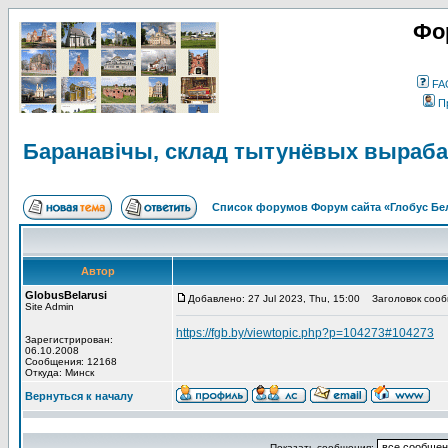
Фо
FA
П
Баранавічы, склад тытунёвых выраба
Список форумов Форум сайта «Глобус Бе
Автор
GlobusBelarusi
Добавлено: 27 Jul 2023, Thu, 15:00
Заголовок сообщ
Site Admin
https://fgb.by/viewtopic.php?p=104273#104273
Зарегистрирован:
06.10.2008
Сообщения: 12168
Откуда: Минск
Вернуться к началу
Показать сообщения: