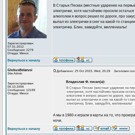
В Старых Песках (местные ударение на первый 
электричке, хотя настойчиво просили остаться 
алкоголем я вопрос решил по дороге, про закус
выпал из электрички в снег на какой-то станции
электричка. Блин, завидуйте, миллениалы!
Зарегистрирован:
07.01.2012
Сообщения: 2279
Откуда: Минск
Вернуться к началу
GlobusBelarusi
Добавлено: 25 Oct 2023, Wed, 20:29
Заголовок соо
Site Admin
Владислав Ф. писал(а):
Зарегистрирован:
06.10.2008
В Старых Песках (местные ударение на перв
Сообщения: 12168
электричке, хотя настойчиво просили остат
Откуда: Минск
алкоголем я вопрос решил по дороге, про з
выпал из электрички в снег на какой-то стан
электричка. Блин, завидуйте, миллениалы!
А мы в 1980-х играли в карты на то, что проиг
ночи.
Вернуться к началу