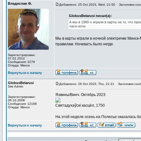
Владислав Ф.
Добавлено: 25 Oct 2023, Wed, 21:50
Заголовок соо
GlobusBelarusi писал(а):
А мы в 1980-х играли в карты на то, что пр
часа ночи.
Мы в карты играли в ночной электричке Минск-
правилам. Ночевать было негде.
Зарегистрирован:
07.01.2012
Сообщения: 2279
Откуда: Минск
Вернуться к началу
GlobusBelarusi
Добавлено: 26 Oct 2023, Thu, 21:21
Заголовок соо
Site Admin
Язвины/Винч. Октябрь 2023
Зарегистрирован:
06.10.2008
Сообщения: 12168
Святадухаўскi касцёл, 1750
Откуда: Минск
На этой неделе осень на Полесье оказалась б
Вернуться к началу