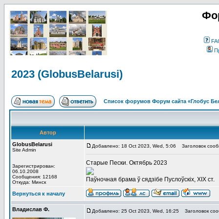
Фо
FA
П
2023 (GlobusBelarusi)
Список форумов Форум сайта «Глобус Бе
Автор
GlobusBelarusi
Добавлено: 18 Oct 2023, Wed, 5:06
Заголовок сообщ
Site Admin
Старые Пески. Октябрь 2023
Зарегистрирован:
06.10.2008
Сообщения: 12168
Паўночная брама ў сядзібе Пуслоўскіх, XIX ст.
Откуда: Минск
Вернуться к началу
Владислав Ф.
Добавлено: 25 Oct 2023, Wed, 16:25
Заголовок соо