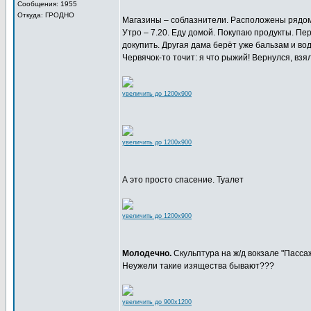
Сообщения: 1955
Откуда: ГРОДНО
Магазины – соблазнители. Расположены рядом,
Утро – 7.20. Еду домой. Покупаю продукты. П
докупить. Другая дама берёт уже бальзам и вод
Червячок-то точит: я что рыжий! Вернулся, взя
увеличить до 1200x900
увеличить до 1200x900
А это просто спасение. Туалет
увеличить до 1200x900
Молодечно.
Скульптура на ж/д вокзале "Пассаж
Неужели такие изящества бывают???
увеличить до 900x1200