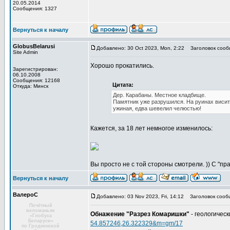
20.05.2014
Сообщения: 1327
Вернуться к началу
GlobusBelarusi
Добавлено: 30 Oct 2023, Mon, 2:22
Заголовок сооб
Site Admin
Хорошо прокатились.
Зарегистрирован:
06.10.2008
Сообщения: 12168
Цитата:
Откуда: Минск
Дер. Карабаны. Местное кладбище.
Памятник уже разрушился. На руинах висит
ужиная, едва шевелил челюстью!
Кажется, за 18 лет немногое изменилось:
Вы просто не с той стороны смотрели. )) С "п
Вернуться к началу
ВалероС
Добавлено: 03 Nov 2023, Fri, 14:12
Заголовок сооб
Почётный
веломаньяк
Обнажение "Разрез Комаришки"
- геологичес
«Глобуса
Беларуси»
54.857246,26.322329&m=gm/17
по Гродненской