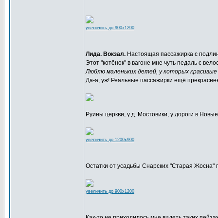
увеличить до 900x1200
Лида. Вокзал.
Настоящая пассажирка с подлин
Этот "котёнок" в вагоне мне чуть педаль с вел
Люблю маленьких детей, у которых красивые
Да-а, уж! Реальные пассажирки ещё прекрасне
Руины церкви, у д. Мостовики, у дороги в Новы
увеличить до 1200x900
Остатки от усадьбы Снарских "Старая Жосна" п
увеличить до 900x1200
Как-то не приходилось мне видеть таких пейза