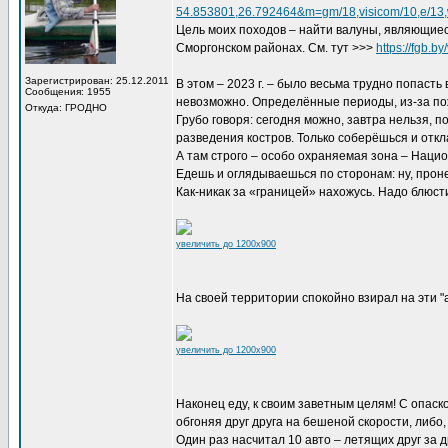
54.853801,26.792464&m=gm/18,visicom/10,e/13,
Цель моих походов – найти валуны, являющиеся
Сморгонском районах. См. тут >>>
https://fgb.b
Зарегистрирован: 25.12.2011
В этом – 2023 г. – было весьма трудно попасть
Сообщения: 1955
невозможно. Определённые периоды, из-за по
Откуда: ГРОДНО
Грубо говоря: сегодня можно, завтра нельзя, п
разведения костров. Только соберёшься и отк
А там строго – особо охраняемая зона – Наци
Едешь и оглядываешься по сторонам: ну, проне
Как-никак за «границей» нахожусь. Надо блюст
увеличить до 1200x900
На своей территории спокойно взирал на эти 
увеличить до 1200x900
Наконец еду, к своим заветным целям! С опаской
обгоняя друг друга на бешеной скорости, либо, 
Один раз насчитал 10 авто – летящих друг за 