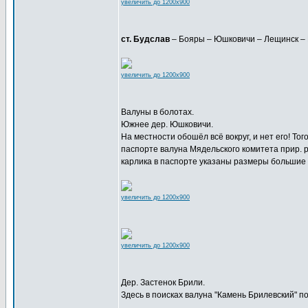
увеличить до 1200x900
ст. Будслав
– Бояры – Юшковичи – Лещинск – 
увеличить до 1200x900
Валуны в болотах.
Южнее дер. Юшковичи.
На местности обошёл всё вокруг, и нет его! Т
паспорте валуна Мядельского комитета прир. ре
карлика в паспорте указаны размеры большие 3
увеличить до 1200x900
увеличить до 1200x900
Дер. Застенок Брили.
Здесь в поисках валуна "Камень Брилевский" п