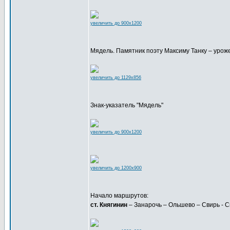
увеличить до 900x1200
Мядель. Памятник поэту Максиму Танку – урож
увеличить до 1129x856
Знак-указатель "Мядель"
увеличить до 900x1200
увеличить до 1200x900
Начало маршрутов:
ст. Княгинин
– Занарочь – Ольшево – Свирь - 