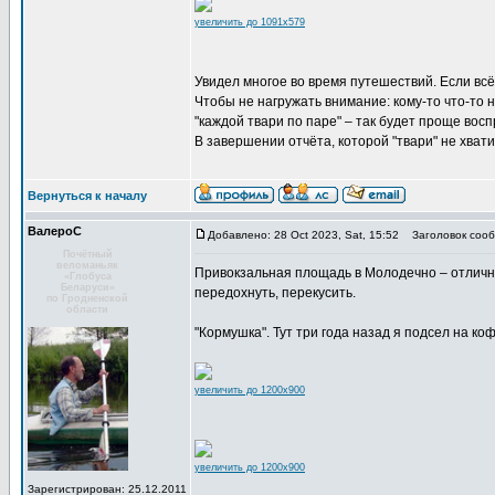
увеличить до 1091x579
Увидел многое во время путешествий. Если всё 
Чтобы не нагружать внимание: кому-то что-то 
"каждой твари по паре" – так будет проще вос
В завершении отчёта, которой "твари" не хвати
Вернуться к началу
ВалероС
Добавлено: 28 Oct 2023, Sat, 15:52
Заголовок сооб
Почётный
веломаньяк
Привокзальная площадь в Молодечно – отличный
«Глобуса
Беларуси»
передохнуть, перекусить.
по Гродненской
области
"Кормушка". Тут три года назад я подсел на ко
увеличить до 1200x900
увеличить до 1200x900
Зарегистрирован: 25.12.2011