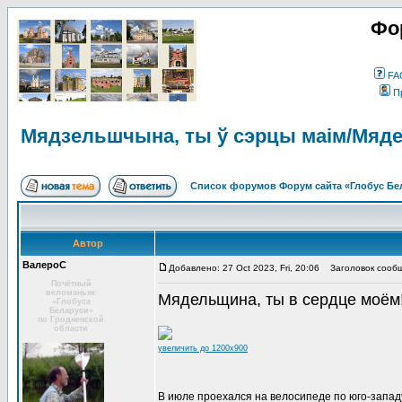
Фо
FA
П
Мядзельшчына, ты ў сэрцы маім/Мяде
Список форумов Форум сайта «Глобус Бе
Автор
ВалероС
Добавлено: 27 Oct 2023, Fri, 20:06
Заголовок сообще
Почётный
веломаньяк
Мядельщина, ты в сердце моём
«Глобуса
Беларуси»
по Гродненской
области
увеличить до 1200x900
В июле проехался на велосипеде по юго-западу 