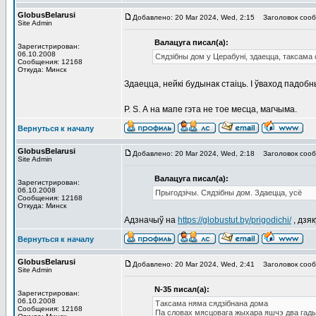
GlobusBelarusi
Добавлено: 20 Mar 2024, Wed, 2:15
Заголовок сооб
Site Admin
Валацуга писал(а):
Зарегистрирован:
06.10.2008
Сядзібны дом у Церабуні, здаецца, таксама
Сообщения: 12168
Откуда: Минск
Здаецца, нейкі будынак стаіць. І ўваход падобн
P. S. А на мапе гэта не тое месца, магчыма.
Вернуться к началу
GlobusBelarusi
Добавлено: 20 Mar 2024, Wed, 2:18
Заголовок сооб
Site Admin
Валацуга писал(а):
Зарегистрирован:
06.10.2008
Прыгодзічы. Сядзібны дом. Здаецца, усё
Сообщения: 12168
Откуда: Минск
Адзначыў на
https://globustut.by/prigodichi/
, дзяк
Вернуться к началу
GlobusBelarusi
Добавлено: 20 Mar 2024, Wed, 2:41
Заголовок сооб
Site Admin
N-35 писал(а):
Зарегистрирован:
06.10.2008
Таксама няма сядзібнана дома
Сообщения: 12168
Па словах мясцовага жыхара яшчэ два гады