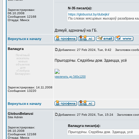
N-35 писал(а):
Зарегистрирован:
06.10.2008
https://globustut.by/dubejki/
Сообщения: 12168
Па словах мясцовых жыхароў разабрана кал
Откуда: Минск
Дзякуй, адзначыў на ГБ.
Вернуться к началу
Валацуга
Добавлено: 27 Feb 2024, Tue, 9:42
Заголовок сооб
Почётный
искатель
Прыгодзічы. Сядзібны дом. Здаецца, усё
новых
объектов
для
«Глобуса
Беларуси»
увеличить до 540x1200
Зарегистрирован: 14.11.2008
Сообщения: 13220
Вернуться к началу
GlobusBelarusi
Добавлено: 27 Feb 2024, Tue, 15:24
Заголовок соо
Site Admin
Валацуга писал(а):
Зарегистрирован:
06.10.2008
Прыгодзічы. Сядзібны дом. Здаецца, усё
Сообщения: 12168
Откуда: Минск