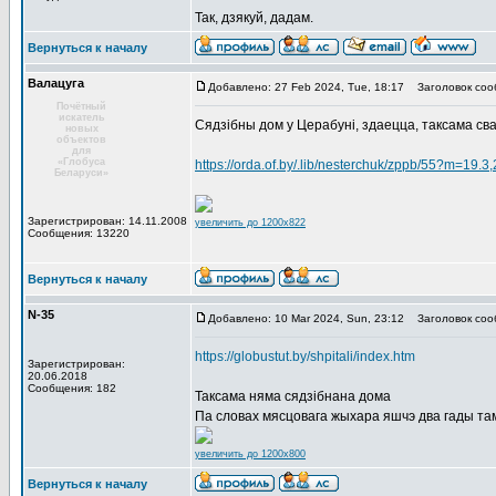
Так, дзякуй, дадам.
Вернуться к началу
Валацуга
Добавлено: 27 Feb 2024, Tue, 18:17
Заголовок соо
Почётный
искатель
Сядзібны дом у Церабуні, здаецца, таксама св
новых
объектов
для
«Глобуса
https://orda.of.by/.lib/nesterchuk/zppb/55?m=19.3,
Беларуси»
Зарегистрирован: 14.11.2008
увеличить до 1200x822
Сообщения: 13220
Вернуться к началу
N-35
Добавлено: 10 Mar 2024, Sun, 23:12
Заголовок соо
https://globustut.by/shpitali/index.htm
Зарегистрирован:
20.06.2018
Сообщения: 182
Таксама няма сядзібнана дома
Па словах мясцовага жыхара яшчэ два гады та
увеличить до 1200x800
Вернуться к началу