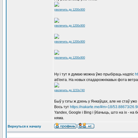
увеличить до 1200x900
увеличить до 1200x900
увеличить до 1200x900
увеличить до 1200x900
Ну і тут я думаю можна ўжо прыбіраць надпіс
h
аб'екта. На новых спадарожнікавых фота ветр
увеличить до 1153x740
Быў у гэты ж дзень у Янкаўцах, але не стаў уж
Вось тут
https://nakarte.me/#m=18/53.88673/2
Yandex, Google і Bing і ўбачыць, што на іх - на
няма.
Вернуться к началу