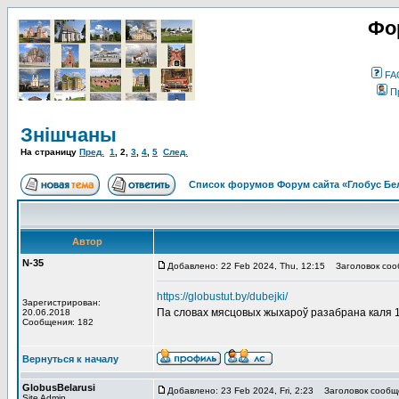
Фо
FA
П
Знішчаны
На страницу
Пред.
1
,
2
,
3
,
4
,
5
След.
Список форумов Форум сайта «Глобус Бе
Автор
N-35
Добавлено: 22 Feb 2024, Thu, 12:15
Заголовок соо
https://globustut.by/dubejki/
Зарегистрирован:
Па словах мясцовых жыхароў разабрана каля 1
20.06.2018
Сообщения: 182
Вернуться к началу
GlobusBelarusi
Добавлено: 23 Feb 2024, Fri, 2:23
Заголовок сообщ
Site Admin