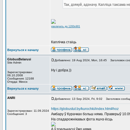
Так, дзякуй, адзначу. Каплiца таксама 
увеличить до 1200x901
Каплічка стаіць
Вернуться к началу
GlobusBelarusi
Добавлено: 19 Aug 2024, Mon, 16:45
Заголовок соо
Site Admin
Ну i добра.))
Зарегистрирован:
06.10.2008
Сообщения: 12168
Откуда: Минск
Вернуться к началу
ANRI
Добавлено: 13 Sep 2024, Fri, 9:02
Заголовок сообщ
https://globustut.by/kurochki/index.htm#hoz
Зарегистрирован: 11.09.2024
Амбару ў Курачках больш няма. Праверыў 10.0
Сообщения: 3
На спадарожнікавых фота яшчэ ёсць
А ў рэальнасці ўжо няма