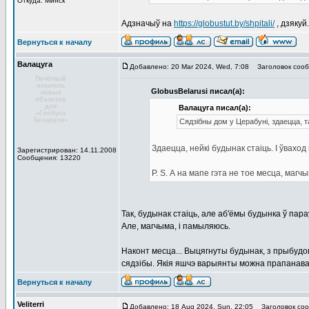
Откуда: Минск
Адзначыў на
https://globustut.by/shpitali/
, дзякуй.
Вернуться к началу
Валацуга
Добавлено: 20 Mar 2024, Wed, 7:08
Заголовок сооб
Почётный
искатель
GlobusBelarusi писал(а):
новых
объектов
для
Валацуга писал(а):
«Глобуса
Беларуси»
Сядзібны дом у Церабуні, здаецца, 
Здаецца, нейкі будынак стаіць. І ўвахо
Зарегистрирован: 14.11.2008
Сообщения: 13220
P. S. А на мапе гэта не тое месца, магчы
Так, будынак стаіць, але аб'ёмы будынка ў пара
Але, магчыма, і памыляюсь.
Наконт месца... Выцягнуты будынак, з прыбудов
сядзібы. Якія яшчэ варыянты можна прапанава
Вернуться к началу
Veliterri
Добавлено: 18 Aug 2024, Sun, 22:05
Заголовок соо