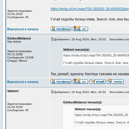
https://orda.of.by/.map/?54.392691,28.468402&m
Зарегистрирован:
24.04.2016
Сообщения: 45
Гэтай сядзібы больш няма. Знеслі. Але, яна бы
Вернуться к началу
GlobusBelarusi
Добавлено: 19 Aug 2024, Mon, 16:02
Заголовок соо
Site Admin
Veliterri писал(а):
Зарегистрирован:
06.10.2008
https://orda.of.by/.map/?54.392691,28.46840
Сообщения: 12168
Откуда: Минск
Гэтай сядзібы больш няма. Знеслі. Але, яна
Так, дзякуй, адзначу. Каплiца таксама не захав
Вернуться к началу
Veliterri
Добавлено: 19 Aug 2024, Mon, 16:32
Заголовок соо
GlobusBelarusi писал(а):
Зарегистрирован:
24.04.2016
Veliterri писал(а):
Сообщения: 45
https://orda.of.by/.map/?54.392691,
Гэтай сядзібы больш няма. Знеслі. А