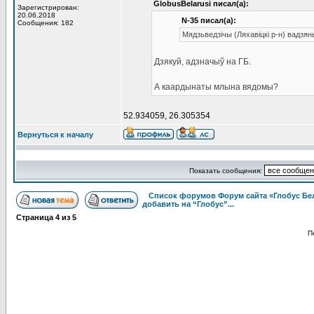
GlobusBelarusi писал(а):
Зарегистрирован:
20.06.2018
N-35 писал(а):
Сообщения: 182
Мядзьведзічы (Ляхавіцкі р-н) вадз
Дзякуй, адзначыў на ГБ.
А каардынаты млына вядомы?
52.934059, 26.305354
Вернуться к началу
Показать сообщения:
Список форумов Форум сайта «Глобус Бе
добавить на “Глобус”...
Страница
4
из
5
П