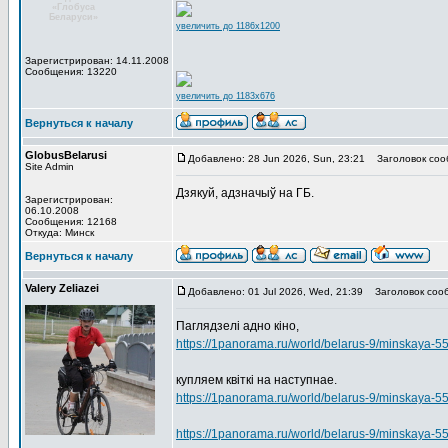
«Глобуса
Беларуси»
увеличить до 1186x1200
Зарегистрирован: 14.11.2008
Сообщения: 13220
увеличить до 1183x676
Вернуться к началу
GlobusBelarusi
Добавлено: 28 Jun 2026, Sun, 23:21
Заголовок соо
Site Admin
Дзякуй, адзначыў на ГБ.
Зарегистрирован:
06.10.2008
Сообщения: 12168
Откуда: Минск
Вернуться к началу
Valery Zeliazei
Добавлено: 01 Jul 2026, Wed, 21:39
Заголовок соо
Паглядзелі адно кіно,
https://1panorama.ru/world/belarus-9/minskaya
купляем квіткі на наступнае.
https://1panorama.ru/world/belarus-9/minskaya-5
https://1panorama.ru/world/belarus-9/minskaya-5