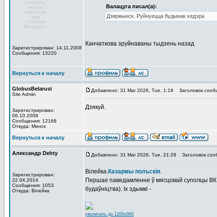
искатель
Валацуга писал(а):
новых
объектов
Дзяржынск. Руйнуецца будынак хедэра
для
«Глобуса
Беларуси»
Канчаткова зруйнаваны тыдзень назад
Зарегистрирован: 14.11.2008
Сообщения: 13220
Вернуться к началу
GlobusBelarusi
Добавлено: 31 Mar 2026, Tue, 1:19
Заголовок сооб
Site Admin
Дзякуй.
Зарегистрирован:
06.10.2008
Сообщения: 12168
Откуда: Минск
Вернуться к началу
Александр Dehty
Добавлено: 31 Mar 2026, Tue, 21:28
Заголовок соо
Вілейка.
Казармы польскія
.
Зарегистрирован:
Першае паведамленне ў мясцовай суполцы ВК а
22.04.2014
Сообщения: 1053
будаўніцтва). Іх здымкі -
Откуда: Вiлейка
увеличить до 1200x900