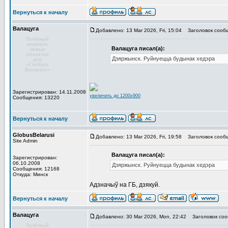
Вернуться к началу
Валацуга
Добавлено: 13 Mar 2026, Fri, 15:04
Заголовок сооб
Почётный
искатель
Валацуга писал(а):
новых
объектов
Дзяржынск. Руйнуецца будынак хедэра
для
«Глобуса
Беларуси»
Зарегистрирован: 14.11.2008
увеличить до 1200x900
Сообщения: 13220
Вернуться к началу
GlobusBelarusi
Добавлено: 13 Mar 2026, Fri, 19:58
Заголовок сооб
Site Admin
Валацуга писал(а):
Зарегистрирован:
06.10.2008
Дзяржынск. Руйнуецца будынак хедэра
Сообщения: 12168
Откуда: Минск
Адзначыў на ГБ, дзякуй.
Вернуться к началу
Валацуга
Добавлено: 30 Mar 2026, Mon, 22:42
Заголовок соо
Почётный