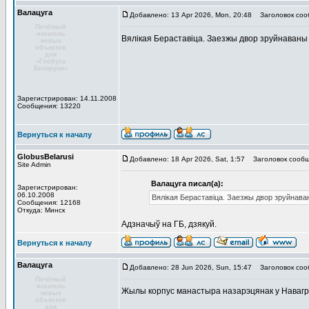
Валацуга
Добавлено: 13 Apr 2026, Mon, 20:48
Заголовок соо
Почётный
искатель
Вялікая Бераставіца. Заезжы двор зруйнаваны
новых
объектов
для
«Глобуса
Беларуси»
Зарегистрирован: 14.11.2008
Сообщения: 13220
Вернуться к началу
GlobusBelarusi
Добавлено: 18 Apr 2026, Sat, 1:57
Заголовок сообщ
Site Admin
Валацуга писал(а):
Зарегистрирован:
06.10.2008
Вялікая Бераставіца. Заезжы двор зруйнава
Сообщения: 12168
Откуда: Минск
Адзначыў на ГБ, дзякуй.
Вернуться к началу
Валацуга
Добавлено: 28 Jun 2026, Sun, 15:47
Заголовок соо
Почётный
искатель
Жылы корпус манастыра назарэцянак у Навагруд
новых
объектов
для