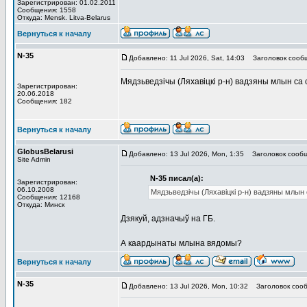
Зарегистрирован: 01.02.2011
Сообщения: 1558
Откуда: Mensk. Litva-Belarus
Вернуться к началу
N-35
Добавлено: 11 Jul 2026, Sat, 14:03
Заголовок сооб
Мядзьведзічы (Ляхавіцкі р-н) вадзяны млын с
Зарегистрирован:
20.06.2018
Сообщения: 182
Вернуться к началу
GlobusBelarusi
Добавлено: 13 Jul 2026, Mon, 1:35
Заголовок сообщ
Site Admin
N-35 писал(а):
Зарегистрирован:
06.10.2008
Мядзьведзічы (Ляхавіцкі р-н) вадзяны млы
Сообщения: 12168
Откуда: Минск
Дзякуй, адзначыў на ГБ.
А каардынаты млына вядомы?
Вернуться к началу
N-35
Добавлено: 13 Jul 2026, Mon, 10:32
Заголовок сооб