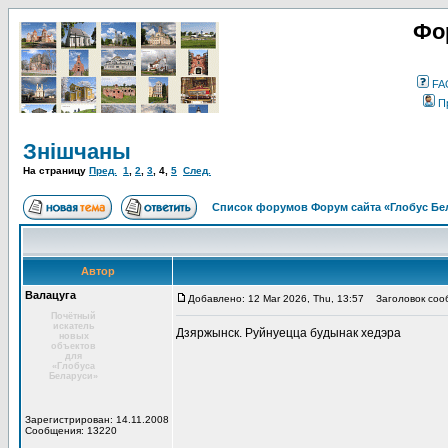
Фо
FA
П
Знішчаны
На страницу
Пред.
1
,
2
,
3
,
4
,
5
След.
Список форумов Форум сайта «Глобус Бе
Автор
Валацуга
Добавлено: 12 Mar 2026, Thu, 13:57
Заголовок соо
Почётный
искатель
Дзяржынск. Руйнуецца будынак хедэра
новых
объектов
для
«Глобуса
Беларуси»
Зарегистрирован: 14.11.2008
Сообщения: 13220