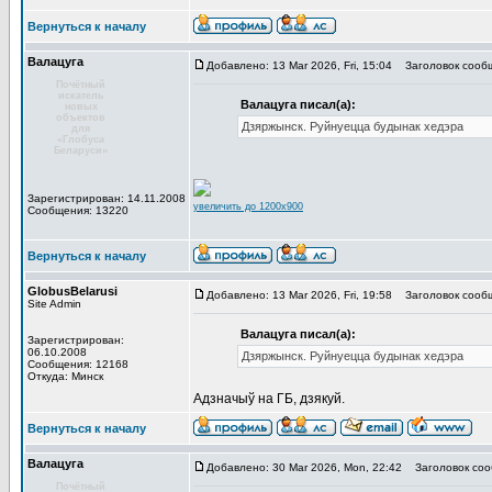
Вернуться к началу
Валацуга
Добавлено: 13 Mar 2026, Fri, 15:04
Заголовок сооб
Почётный
искатель
Валацуга писал(а):
новых
объектов
Дзяржынск. Руйнуецца будынак хедэра
для
«Глобуса
Беларуси»
Зарегистрирован: 14.11.2008
увеличить до 1200x900
Сообщения: 13220
Вернуться к началу
GlobusBelarusi
Добавлено: 13 Mar 2026, Fri, 19:58
Заголовок сооб
Site Admin
Валацуга писал(а):
Зарегистрирован:
06.10.2008
Дзяржынск. Руйнуецца будынак хедэра
Сообщения: 12168
Откуда: Минск
Адзначыў на ГБ, дзякуй.
Вернуться к началу
Валацуга
Добавлено: 30 Mar 2026, Mon, 22:42
Заголовок соо
Почётный