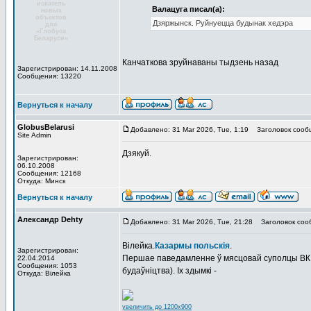
искатель
Валацуга писал(а):
новых
объектов
Дзяржынск. Руйнуецца будынак хедэра
для
«Глобуса
Беларуси»
Канчаткова зруйнаваны тыдзень назад
Зарегистрирован: 14.11.2008
Сообщения: 13220
Вернуться к началу
GlobusBelarusi
Добавлено: 31 Mar 2026, Tue, 1:19
Заголовок сооб
Site Admin
Дзякуй.
Зарегистрирован:
06.10.2008
Сообщения: 12168
Откуда: Минск
Вернуться к началу
Александр Dehty
Добавлено: 31 Mar 2026, Tue, 21:28
Заголовок соо
Вілейка.
Казармы польскія
.
Зарегистрирован:
Першае паведамленне ў мясцовай суполцы ВК а
22.04.2014
Сообщения: 1053
будаўніцтва). Іх здымкі -
Откуда: Вiлейка
увеличить до 1200x900