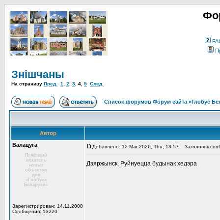
Фо
FA
П
Знішчаны
На страницу
Пред.
1
,
2
,
3
,
4
,
5
След.
Список форумов Форум сайта «Глобус Бе
Автор
Валацуга
Добавлено: 12 Mar 2026, Thu, 13:57
Заголовок соо
Почётный
искатель
Дзяржынск. Руйнуецца будынак хедэра
новых
объектов
для
«Глобуса
Беларуси»
Зарегистрирован: 14.11.2008
Сообщения: 13220