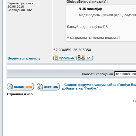
GlobusBelarusi писал(а):
Зарегистрирован:
20.06.2018
N-35 писал(а):
Сообщения: 182
Мядзьведзічы (Ляхавіцкі р-н) вадз
Дзякуй, адзначыў на ГБ.
А каардынаты млына вядомы?
52.934059, 26.305354
Вернуться к началу
Показать сообщения:
Список форумов Форум сайта «Глобус Бе
добавить на “Глобус”...
Страница
4
из
5
П