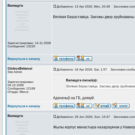
Валацуга
Добавлено: 13 Apr 2026, Mon, 20:48
Заголовок соо
Почётный
искатель
Вялікая Бераставіца. Заезжы двор зруйнаваны
новых
объектов
для
«Глобуса
Беларуси»
Зарегистрирован: 14.11.2008
Сообщения: 13220
Вернуться к началу
GlobusBelarusi
Добавлено: 18 Apr 2026, Sat, 1:57
Заголовок сообщ
Site Admin
Валацуга писал(а):
Зарегистрирован:
06.10.2008
Вялікая Бераставіца. Заезжы двор зруйнава
Сообщения: 12168
Откуда: Минск
Адзначыў на ГБ, дзякуй.
Вернуться к началу
Валацуга
Добавлено: 28 Jun 2026, Sun, 15:47
Заголовок соо
Почётный
искатель
Жылы корпус манастыра назарэцянак у Навагруд
новых
объектов
для