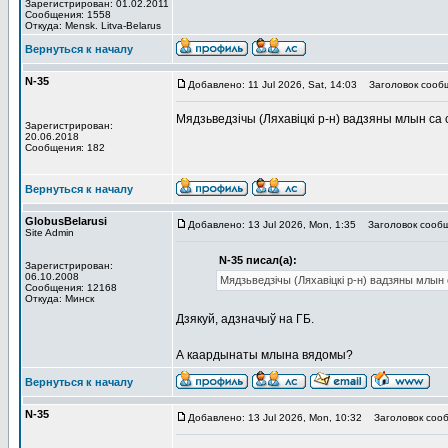
Зарегистрирован: 01.02.2011
Сообщения: 1558
Откуда: Mensk. Litva-Belarus
Вернуться к началу
N-35
Добавлено: 11 Jul 2026, Sat, 14:03
Заголовок сооб
Мядзьведзічы (Ляхавіцкі р-н) вадзяны млын с
Зарегистрирован:
20.06.2018
Сообщения: 182
Вернуться к началу
GlobusBelarusi
Добавлено: 13 Jul 2026, Mon, 1:35
Заголовок сообщ
Site Admin
N-35 писал(а):
Зарегистрирован:
06.10.2008
Мядзьведзічы (Ляхавіцкі р-н) вадзяны млы
Сообщения: 12168
Откуда: Минск
Дзякуй, адзначыў на ГБ.
А каардынаты млына вядомы?
Вернуться к началу
N-35
Добавлено: 13 Jul 2026, Mon, 10:32
Заголовок сооб