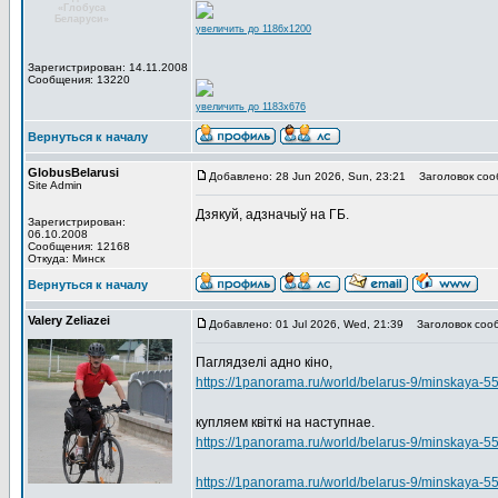
«Глобуса
Беларуси»
увеличить до 1186x1200
Зарегистрирован: 14.11.2008
Сообщения: 13220
увеличить до 1183x676
Вернуться к началу
GlobusBelarusi
Добавлено: 28 Jun 2026, Sun, 23:21
Заголовок соо
Site Admin
Дзякуй, адзначыў на ГБ.
Зарегистрирован:
06.10.2008
Сообщения: 12168
Откуда: Минск
Вернуться к началу
Valery Zeliazei
Добавлено: 01 Jul 2026, Wed, 21:39
Заголовок соо
Паглядзелі адно кіно,
https://1panorama.ru/world/belarus-9/minskaya
купляем квіткі на наступнае.
https://1panorama.ru/world/belarus-9/minskaya-5
https://1panorama.ru/world/belarus-9/minskaya-5