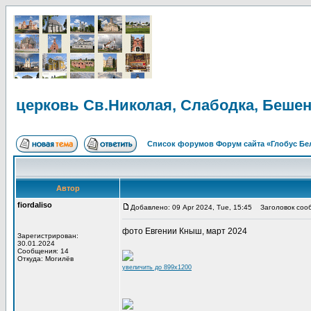
церковь Св.Николая, Слабодка, Бешен
Список форумов Форум сайта «Глобус Бе
Автор
fiordaliso
Добавлено: 09 Apr 2024, Tue, 15:45
Заголовок сообщ
фото Евгении Кныш, март 2024
Зарегистрирован:
30.01.2024
Сообщения: 14
Откуда: Могилёв
увеличить до 899x1200