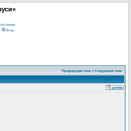
руси»
гистрация
Вход
Предыдущая тема
::
Следующая тема