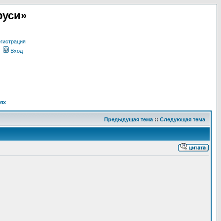
руси»
гистрация
Вход
ях
Предыдущая тема
::
Следующая тема