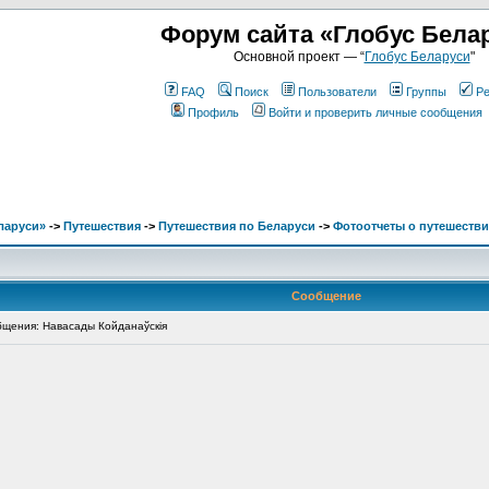
Форум сайта «Глобус Бела
Основной проект — “
Глобус Беларуси
"
FAQ
Поиск
Пользователи
Группы
Ре
Профиль
Войти и проверить личные сообщения
ларуси»
->
Путешествия
->
Путешествия по Беларуси
->
Фотоотчеты о путешестви
Сообщение
щения: Навасады Койданаўскія