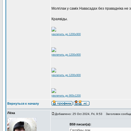
Молгілак у саміх Навасадах без правадніка не 
Краявіды.
увеличить до 1200x900
увеличить до 1200x900
увеличить до 1200x900
увеличить до 900x1200
Вернуться к началу
Лёха
Добавлено: 25 Oct 2024, Fri, 9:53
Заголовок сообще
В59 писал(а):
Сядзібны дом