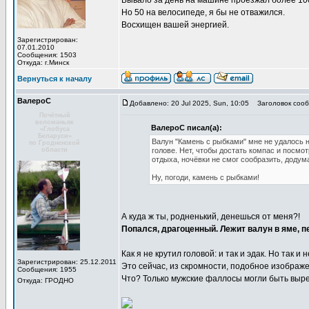
Бывало за день на машине проезжал более 100
Но 50 на велосипеде, я бы не отважился.
Восхищен вашей энергией.
Зарегистрирован:
07.01.2010
Сообщения: 1503
Откуда: г.Минск
Вернуться к началу
ВалероС
Добавлено: 20 Jul 2025, Sun, 10:05
Заголовок сооб
Почётный
веломаньяк
ВалероС писал(а):
«Глобуса
Беларуси»
Валун "Камень с рыбками" мне не удалось н
по Гродненской
области
голове. Нет, чтобы достать компас и посмот
отдыха, ночёвки не смог сообразить, додума
Ну, погоди, камень с рыбками!
А куда ж ты, родненький, денешься от меня?!
Попался, драгоценный. Лежит валун в яме, пе
Как я не крутил головой: и так и эдак. Но так и
Зарегистрирован: 25.12.2011
Это сейчас, из скромности, подобное изображе
Сообщения: 1955
Что? Только мужские фаллосы могли быть выре
Откуда: ГРОДНО