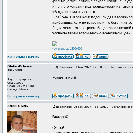
фильме, а тут немногие похрапывают на неудо
У ночного магазинчика периодически из такс
обладателями спиртного.
В районе 3 часов ночи подошли два пассажирс
прибывших. Кого не встретили, те бегут к авто, 
А для меня – это встряска бодрости от ночной 
удовольствием вспоминать о всенощном бдени
увеличить до 1200x900
Вернуться к началу
GlobusBelarusi
Добавлено: 01 Nov 2024, Fri, 19:38
Заголовок сооб
Site Admin
Романтично.))
Зарегистрирован:
06.10.2008
Сообщения: 12168
Откуда: Минск
Вернуться к началу
Алекс Сталь
Добавлено: 05 Nov 2024, Tue, 20:29
Заголовок соо
ВалероС
Супер!