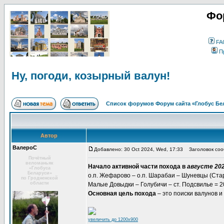
Фо
FA
П
Ну, погоди, козырный валун!
Список форумов Форум сайта «Глобус Бе
Автор
ВалероС
Добавлено: 30 Oct 2024, Wed, 17:33
Заголовок сооб
Почётный
веломаньяк
Начало активной части похода в
августе 202
«Глобуса
Беларуси»
о.п. Жефарово – о.п. Шарабаи – Шуневцы (Ста
по Гродненской
области
Малые Довыдки – Голубичи – ст. Подсвилье = 2
Основная цель похода
– это поиски валунов и
увеличить до 1200x900