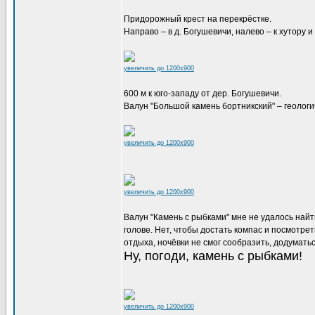
Придорожный крест на перекрёстке.
Направо – в д. Богушевичи, налево – к хутору 
увеличить до 1200x900
600 м к юго-западу от дер. Богушевичи.
Валун "Большой камень бортникский" – геолог
увеличить до 1200x900
увеличить до 1200x900
Валун "Камень с рыбками" мне не удалось найти
голове. Нет, чтобы достать компас и посмотрет
отдыха, ночёвки не смог сообразить, додуматьс
Ну, погоди, камень с рыбками!
увеличить до 1200x900