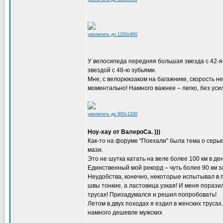
увеличить до 1200x900
У велосипеда передняя большая звезда с 42-я з
звездой с 48-ю зубьями.
Мне, с велорюкзаком на багажнике, скорость н
моментально! Намного важнее – легко, без уси
увеличить до 900x1200
Ноу-хау от ВалероСа. )))
Как-то на форуме "Поехали" была тема о серь
мази.
Это не шутка катать на веле более 100 км в де
Единственный мой рекорд – чуть более 90 км з
Неудобства, конечно, некоторые испытывал в п
швы тонкие, а ластовица узкая! И меня пораз
трусах! Призадумался и решил попробовать!
Летом в двух походах я ездил в женских трусах
намного дешевле мужских