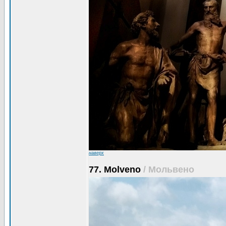
наверх
77. Molveno
/ Мольвено