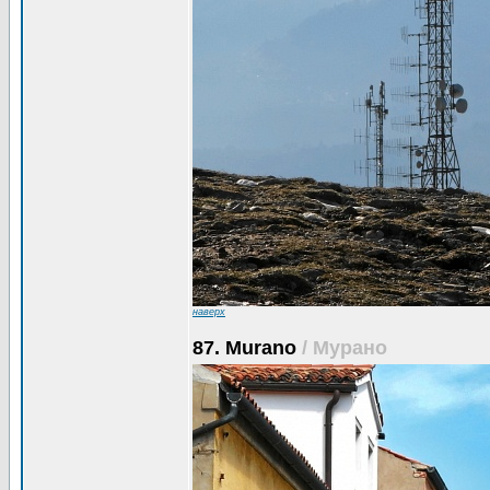
наверх
87. Murano
/ Мурано