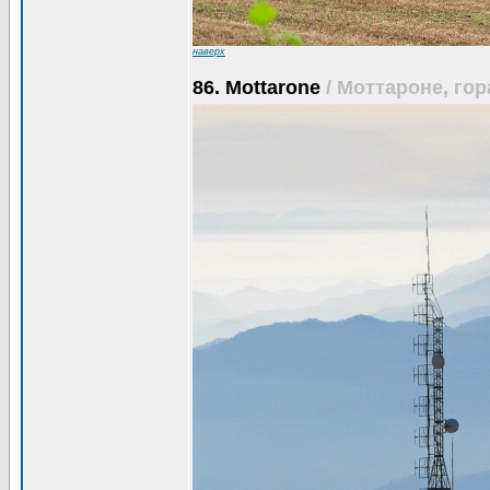
наверх
86. Mottarone
/ Моттароне, гор