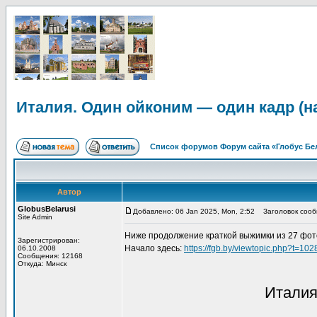
Италия. Один ойконим — один кадр (на
Список форумов Форум сайта «Глобус Бе
Автор
GlobusBelarusi
Добавлено: 06 Jan 2025, Mon, 2:52
Заголовок сообщ
Site Admin
Ниже продолжение краткой выжимки из 27 фот
Зарегистрирован:
Начало здесь:
https://fgb.by/viewtopic.php?t=102
06.10.2008
Сообщения: 12168
Откуда: Минск
Италия