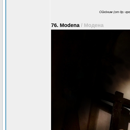
Ойко́ним (от др.-гр
76. Modena
/ Модена