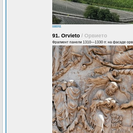
наверх
91. Orvieto
/ Орвието
Фрагмент панели 1310—1330 гг. на фасаде орв