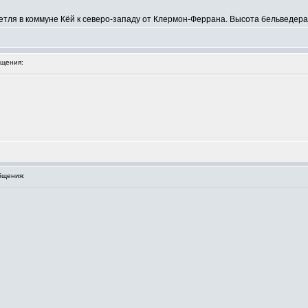
тля в коммуне Кёй к северо-западу от Клермон-Феррана. Высота бельведера
щения:
бщения: