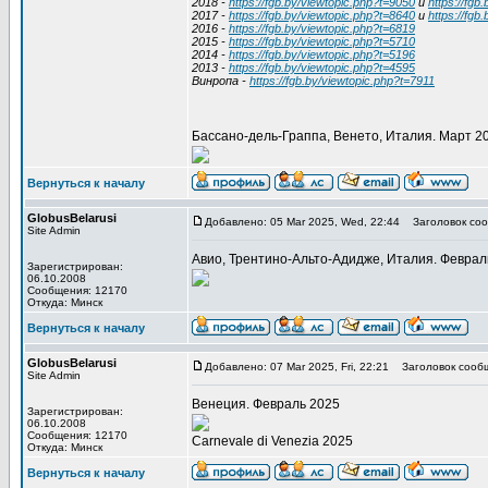
2018 -
https://fgb.by/viewtopic.php?t=9050
и
https://fgb
2017 -
https://fgb.by/viewtopic.php?t=8640
и
https://fgb
2016 -
https://fgb.by/viewtopic.php?t=6819
2015 -
https://fgb.by/viewtopic.php?t=5710
2014 -
https://fgb.by/viewtopic.php?t=5196
2013 -
https://fgb.by/viewtopic.php?t=4595
Винропа -
https://fgb.by/viewtopic.php?t=7911
Бассано-дель-Граппа, Венето, Италия. Март 2
Вернуться к началу
GlobusBelarusi
Добавлено: 05 Mar 2025, Wed, 22:44
Заголовок соо
Site Admin
Авио, Трентино-Альто-Адидже, Италия. Феврал
Зарегистрирован:
06.10.2008
Сообщения: 12170
Откуда: Минск
Вернуться к началу
GlobusBelarusi
Добавлено: 07 Mar 2025, Fri, 22:21
Заголовок сооб
Site Admin
Венеция. Февраль 2025
Зарегистрирован:
06.10.2008
Сообщения: 12170
Carnevale di Venezia 2025
Откуда: Минск
Вернуться к началу