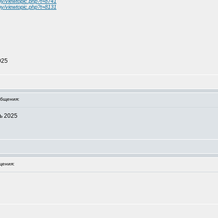
.by/viewtopic.php?t=8741
.by/viewtopic.php?t=8131
025
бщения:
ь 2025
щения: