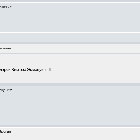
бщения:
бщения:
лереи Виктора Эммануила II
бщения:
бщения: