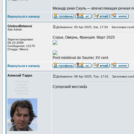
Меандр реки Сиуль — впечатляющая речная пе
Вернуться к началу
GlobusBelarusi
Добавлено: 05 Apr 2025, Sat, 17:54
Заголовок сооб
Site Admin
Сорье, Овернь, Франция. Март 2025
Зарегистрирован:
06.10.2008
Сообщения: 12170
Откуда: Минск
Pont médiéval de Saurier, XV cent.
Вернуться к началу
Алексей Тэрро
Добавлено: 08 Apr 2025, Tue, 17:01
Заголовок соо
Почётный
маньяк
Суперский мостик👍
«Глобуса
Беларуси»
и Балтии