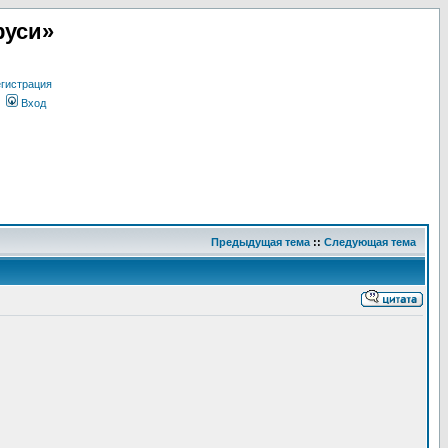
руси»
гистрация
Вход
Предыдущая тема
::
Следующая тема