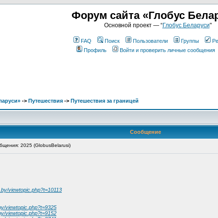
Форум сайта «Глобус Бела
Основной проект — “
Глобус Беларуси
"
FAQ
Поиск
Пользователи
Группы
Ре
Профиль
Войти и проверить личные сообщения
ларуси»
->
Путешествия
->
Путешествия за границей
Сообщение
щения: 2025 (GlobusBelarusi)
b.by/viewtopic.php?t=10113
.by/viewtopic.php?t=9325
.by/viewtopic.php?t=9152