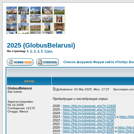
2025 (GlobusBelarusi)
На страницу
1
,
2
,
3
,
4
,
5
След.
Список форумов Форум сайта «Глобус Бе
Автор
GlobusBelarusi
Добавлено: 03 Mar 2025, Mon, 17:37
Заголовок сооб
Site Admin
Предыдущие и последующие серии:
Зарегистрирован:
06.10.2008
2026 -
https://fgb.by/viewtopic.php?t=10408
Сообщения: 12170
2025 -
https://fgb.by/viewtopic.php?t=10300
Откуда: Минск
2024 -
https://fgb.by/viewtopic.php?t=10187
2023 -
https://fgb.by/viewtopic.php?t=10055
и
https://fg
2022 -
https://fgb.by/viewtopic.php?t=9796
2021 -
https://fgb.by/viewtopic.php?t=9606
2020 -
https://fgb.by/viewtopic.php?t=9536
и
https://fgb
2019 -
https://fgb.by/viewtopic.php?t=9289
и
https://fgb