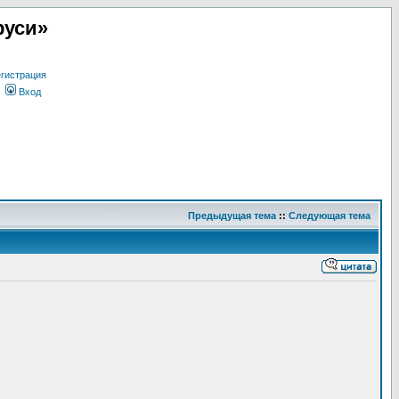
руси»
гистрация
Вход
Предыдущая тема
::
Следующая тема