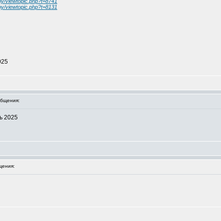
.by/viewtopic.php?t=8741
.by/viewtopic.php?t=8131
025
бщения:
ь 2025
щения: