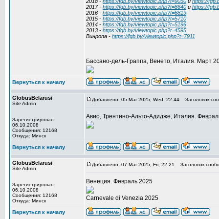
2018 -
https://fgb.by/viewtopic.php?t=9050
и
https://fgb
2017 -
https://fgb.by/viewtopic.php?t=8640
и
https://fgb
2016 -
https://fgb.by/viewtopic.php?t=6819
2015 -
https://fgb.by/viewtopic.php?t=5710
2014 -
https://fgb.by/viewtopic.php?t=5196
2013 -
https://fgb.by/viewtopic.php?t=4595
Винропа -
https://fgb.by/viewtopic.php?t=7911
Бассано-дель-Граппа, Венето, Италия. Март 2
Вернуться к началу
GlobusBelarusi
Добавлено: 05 Mar 2025, Wed, 22:44
Заголовок соо
Site Admin
Авио, Трентино-Альто-Адидже, Италия. Феврал
Зарегистрирован:
06.10.2008
Сообщения: 12168
Откуда: Минск
Вернуться к началу
GlobusBelarusi
Добавлено: 07 Mar 2025, Fri, 22:21
Заголовок сооб
Site Admin
Венеция. Февраль 2025
Зарегистрирован:
06.10.2008
Сообщения: 12168
Carnevale di Venezia 2025
Откуда: Минск
Вернуться к началу