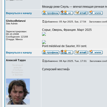
Меандр реки Сиуль — впечатляющая речная пе
Вернуться к началу
GlobusBelarusi
Добавлено: 05 Apr 2025, Sat, 17:54
Заголовок сооб
Site Admin
Сорье, Овернь, Франция. Март 2025
Зарегистрирован:
06.10.2008
Сообщения: 12168
Откуда: Минск
Pont médiéval de Saurier, XV cent.
Вернуться к началу
Алексей Тэрро
Добавлено: 08 Apr 2025, Tue, 17:01
Заголовок соо
Почётный
маньяк
Суперский мостик👍
«Глобуса
Беларуси»
и Балтии