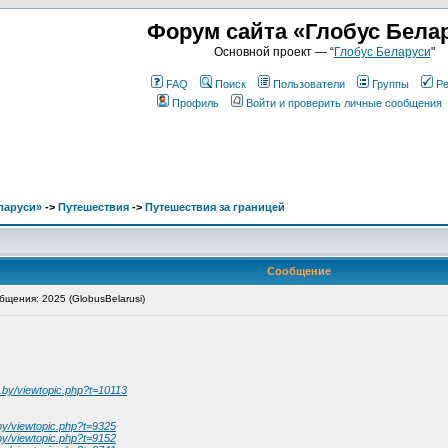
Форум сайта «Глобус Бела
Основной проект — “
Глобус Беларуси
"
FAQ
Поиск
Пользователи
Группы
Ре
Профиль
Войти и проверить личные сообщения
ларуси»
->
Путешествия
->
Путешествия за границей
Сообщение
щения: 2025 (GlobusBelarusi)
b.by/viewtopic.php?t=10113
.by/viewtopic.php?t=9325
.by/viewtopic.php?t=9152