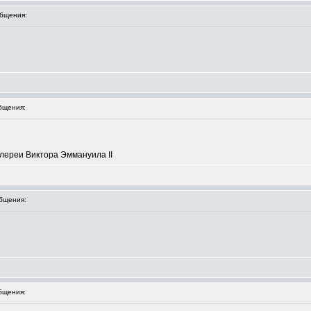
бщения:
бщения:
лереи Виктора Эммануила II
бщения:
бщения: