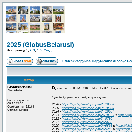
2025 (GlobusBelarusi)
На страницу
1
,
2
,
3
,
4
,
5
След.
Список форумов Форум сайта «Глобус Бе
Автор
GlobusBelarusi
Добавлено: 03 Mar 2025, Mon, 17:37
Заголовок сооб
Site Admin
Предыдущие и последующие серии:
Зарегистрирован:
06.10.2008
2026 -
https://fgb.by/viewtopic.php?t=10408
Сообщения: 12168
2025 -
https://fgb.by/viewtopic.php?t=10300
Откуда: Минск
2024 -
https://fgb.by/viewtopic.php?t=10187
2023 -
https://fgb.by/viewtopic.php?t=10055
и
https://fg
2022 -
https://fgb.by/viewtopic.php?t=9796
2021 -
https://fgb.by/viewtopic.php?t=9606
2020 -
https://fgb.by/viewtopic.php?t=9536
и
https://fgb
2019 -
https://fgb.by/viewtopic.php?t=9289
и
https://fgb