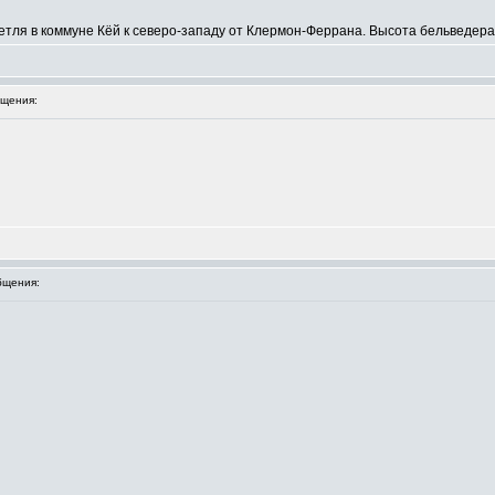
тля в коммуне Кёй к северо-западу от Клермон-Феррана. Высота бельведера
щения:
бщения: