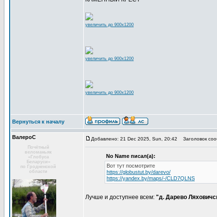
увеличить до 900x1200
увеличить до 900x1200
увеличить до 900x1200
Вернуться к началу
ВалероС
Добавлено: 21 Dec 2025, Sun, 20:42
Заголовок соо
Почётный
веломаньяк
No Name писал(а):
«Глобуса
Беларуси»
Вот тут посмотрите
по Гродненской
области
https://globustut.by/darevo/
https://yandex.by/maps/-/CLD7QLNS
Лучше и доступнее всем:
"д. Дарево Ляховичс