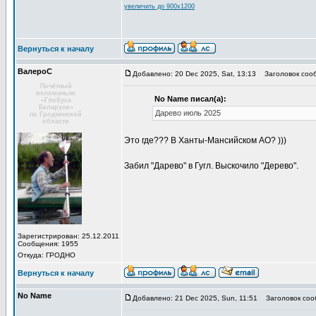
увеличить до 900x1200
Вернуться к началу
ВалероС
Добавлено: 20 Dec 2025, Sat, 13:13
Заголовок соо
Почётный
веломаньяк
No Name писал(а):
«Глобуса
Беларуси»
Дарево июль 2025
по Гродненской
области
Это где??? В Ханты-Мансийском АО? )))
Забил "Дарево" в Гугл. Выскочило "Дерево".
Зарегистрирован: 25.12.2011
Сообщения: 1955
Откуда: ГРОДНО
Вернуться к началу
No Name
Добавлено: 21 Dec 2025, Sun, 11:51
Заголовок соо