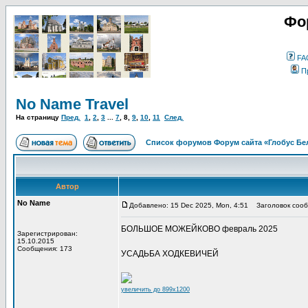
Фо
FA
П
No Name Travel
На страницу
Пред.
1
,
2
,
3
...
7
,
8
,
9
,
10
,
11
След.
Список форумов Форум сайта «Глобус Бе
Автор
No Name
Добавлено: 15 Dec 2025, Mon, 4:51
Заголовок сооб
БОЛЬШОЕ МОЖЕЙКОВО февраль 2025
Зарегистрирован:
15.10.2015
Сообщения: 173
УСАДЬБА ХОДКЕВИЧЕЙ
увеличить до 899x1200