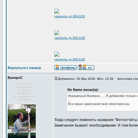
увеличить до 900x1200
увеличить до 900x1200
увеличить до 900x1200
Вернуться к началу
ВалероС
Добавлено: 18 May 2026, Mon, 12:38
Заголовок соо
Почётный
веломаньяк
No Name писал(а):
«Глобуса
Беларуси»
Уважаемый Валерос, ... Я добавляю только 
по Гродненской
области
...
Все ваши замечания мне неинтересны.
Тогда следует изменить название "Фотоотчёты
Замечания бывают необходимыми. И тем более 