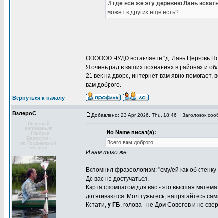
И
где всё же эту деревню Лань искат
может в других ещё есть?
ОООООО ЧУДО вставляете ''д. Лань Церковь Пок
Я очень рад в ваших познаниях в районах и об
21 век на дворе, интернет вам явно помогает, 
вам доброго.
Вернуться к началу
ВалероС
Добавлено: 23 Apr 2026, Thu, 18:46
Заголовок соо
Почётный
веломаньяк
No Name писал(а):
«Глобуса
Беларуси»
Всего вам доброго.
по Гродненской
области
И вам того же.
Вспомнил фразеологизм: "ему/ей как об стенку (
До вас не достучаться.
Карта с компасом для вас - это высшая математ
дотягиваются. Мол тужьтесь, напрягайтесь сам
Кстати,
у ГБ
, голова - не Дом Советов и не с