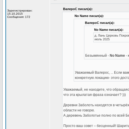
ВалероС писал(а):
Зарегистрирован:
15.10.2015
No Name писал(а):
Сообщения: 172
ВалероС писал(а):
No Name писал(а):
д. Лань Церковь Покро
июль 2025
Безымянный -
No Name
-
Уважаемый Валерос, ... Если ва
конкретную локацию- этого дост
Уважаемый, не находите, что обращаяс
что эта крылатая фраза означает? )))
Деревни Заболоть находятся в четырёх 
области не говорю.
А деревень Заболотье полно по всей Бе
Просто ваш совет – бесценный! Шарить