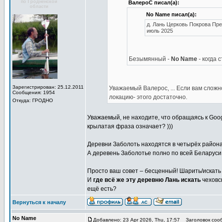
по Гродненской
ВалероС писал(а):
области
No Name писал(а):
д. Лань Церковь Покрова Пр
июль 2025
Безымянный -
No Name
- когда
Зарегистрирован: 25.12.2011
Уважаемый Валерос, ... Если вам сложн
Сообщения: 1954
локацию- этого достаточно.
Откуда: ГРОДНО
Уважаемый, не находите, что обращаясь к Goo
крылатая фраза означает? )))
Деревни Заболоть находятся в четырёх районах
А деревень Заболотье полно по всей Беларуси 
Просто ваш совет – бесценный! Шарить/искать
И
где всё же эту деревню Лань искать
чеховск
ещё есть?
Вернуться к началу
No Name
Добавлено: 23 Apr 2026, Thu, 17:57
Заголовок соо