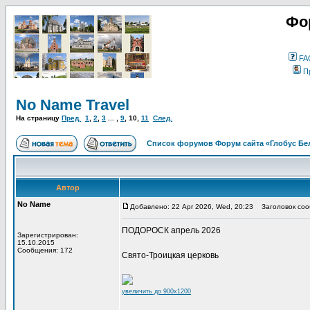
Фо
FA
П
No Name Travel
На страницу
Пред.
1
,
2
,
3
... ,
9
,
10
,
11
След.
Список форумов Форум сайта «Глобус Бе
Автор
No Name
Добавлено: 22 Apr 2026, Wed, 20:23
Заголовок соо
ПОДОРОСК апрель 2026
Зарегистрирован:
15.10.2015
Сообщения: 172
Свято-Троицкая церковь
увеличить до 900x1200