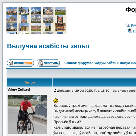
Фо
FA
П
Вылучна асабісты запыт
Список форумов Форум сайта «Глобус Бе
Автор
Valery Zeliazei
Добавлено: 29 Jul 2025, Tue, 18:30
Заголовок сообщ
Вырашыў трохі змяніць фармат выкладу сваіх в
Выдаткаваў досыць часу ў пошуках свайго выяў
чарнільным ручкам, далёка да савецкага роўню
Просьба ў чым?
Калі ў каго звалялася не патрэбная пёравая чар
ўмова, пішыце ў асабовік, пад'еду, забяру ў ме