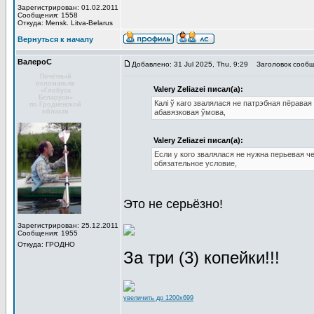
Зарегистрирован: 01.02.2011
Сообщения: 1558
Откуда: Mensk. Litva-Belarus
Вернуться к началу
ВалероС
Добавлено: 31 Jul 2025, Thu, 9:29
Заголовок сообщ
Почётный
веломаньяк
Valery Zeliazei писал(а):
«Глобуса
Беларуси»
Калі ў каго звалялася не патрэбная пёравая 
по Гродненской
области
абавязковая ўмова,
Valery Zeliazei писал(а):
Если у кого звалялася не нужна перьевая че
обязательное условие,
Это не серьёзно!
Зарегистрирован: 25.12.2011
Сообщения: 1955
Откуда: ГРОДНО
За три (3) копейки!!!
увеличить до 1200x699