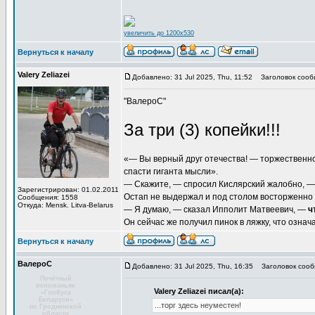
увеличить до 1200x530
Вернуться к началу
Valery Zeliazei
Добавлено: 31 Jul 2025, Thu, 11:52
Заголовок сооб
"ВалероС"
За три (3) копейки!!!
«— Вы верный друг отечества! — торжественно
спасти гиганта мысли».
— Скажите, — спросил Кислярский жалобно, — 
Зарегистрирован: 01.02.2011
Остап не выдержал и под столом восторженно
Сообщения: 1558
Откуда: Mensk. Litva-Belarus
— Я думаю, — сказал Ипполит Матвеевич, —
ч
Он сейчас же получил пинок в ляжку, что означа
Вернуться к началу
ВалероС
Добавлено: 31 Jul 2025, Thu, 16:35
Заголовок сооб
Почётный
веломаньяк
Valery Zeliazei писал(а):
«Глобуса
Беларуси»
...торг здесь неуместен!
по Гродненской
области