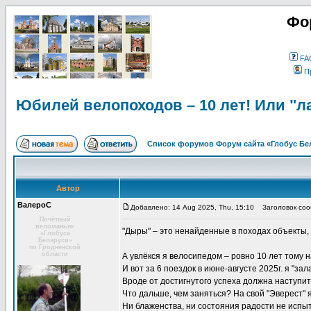
Фо
FA
П
Юбилей велопоходов – 10 лет! Или "л
Список форумов Форум сайта «Глобус Бе
Автор
ВалероС
Добавлено: 14 Aug 2025, Thu, 15:10
Заголовок сооб
Почётный
веломаньяк
"Дыры" – это ненайденные в походах объекты, 
«Глобуса
Беларуси»
по Гродненской
области
А увлёкся я велосипедом – ровно 10 лет тому н
И вот за 6 поездок в июне-августе 2025г. я "зал
Вроде от достигнутого успеха должна наступи
Что дальше, чем заняться? На свой "Эверест" 
Ни блаженства, ни состояния радости не испы