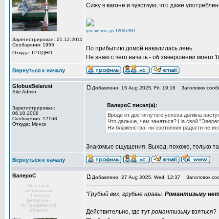
Сижу в вагоне и чувствую, что даже употребле
увеличить до 1200x900
Зарегистрирован: 25.12.2011
Сообщения: 1955
По прибытию домой навалилась лень.
Откуда: ГРОДНО
Не знаю с чего начать - об завершении моего 
Вернуться к началу
GlobusBelarusi
Добавлено: 15 Aug 2025, Fri, 19:16
Заголовок сооб
Site Admin
ВалероС писал(а):
Зарегистрирован:
06.10.2008
Вроде от достигнутого успеха должна насту
Сообщения: 12168
Что дальше, чем заняться? На свой "Эверес
Откуда: Минск
Ни блаженства, ни состояния радости не и
Знакомые ощущения. Выход, похоже, только так
Вернуться к началу
ВалероС
Добавлено: 27 Aug 2025, Wed, 12:37
Заголовок со
Почётный
веломаньяк
"Грубый век, грубые нравы.
Романтизьму нет
«Глобуса
Беларуси»
по Гродненской
области
Действительно, где тут
романтизьму
взяться?