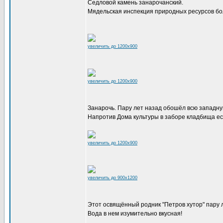
Седловой камень занарочанский.
Мядельская инспекция природных ресурсов бо
увеличить до 1200x900
увеличить до 1200x900
Занарочь. Пару лет назад обошёл всю западную
Напротив Дома культуры в заборе кладбища ест
увеличить до 1200x900
увеличить до 900x1200
Этот освящённый родник "Петров хутор" пару л
Вода в нем изумительно вкусная!