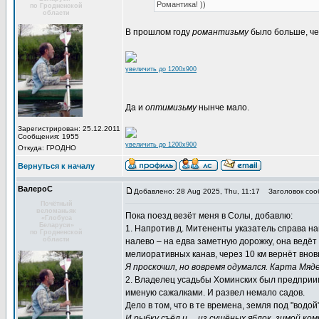
Романтика! ))
по Гродненской
области
В прошлом году
романтизьму
было больше, чем
увеличить до 1200x900
Да и
оптимизьму
нынче мало.
Зарегистрирован: 25.12.2011
Сообщения: 1955
увеличить до 1200x900
Откуда: ГРОДНО
Вернуться к началу
ВалероС
Добавлено: 28 Aug 2025, Thu, 11:17
Заголовок соо
Почётный
веломаньяк
Пока поезд везёт меня в Солы, добавлю:
«Глобуса
Беларуси»
1. Напротив д. Митененты указатель справа на
по Гродненской
области
налево – на едва заметную дорожку, она ведёт
мелиоративных канав, через 10 км вернёт внов
Я проскочил, но вовремя одумался. Карта Мяде
2. Владелец усадьбы Хоминских был предприим
именую сажалками. И развел немало садов.
Дело в том, что в те времена, земля под "водо
И рыбку съёл и… из сушёных яблок, зимой ком