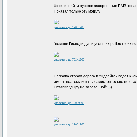
Хотел я найти русское захоронение ПМВ, но анд
Показал только эту могилу
увеличить до 1200x900
"помяни Господи души усопших рабов твоих во
увеличить до 762x1200
Направо старая дорога в Андрейках ведёт к к
имеет, поэтому искать, самостоятельно не стал
Оставив "дыру не залатанной" )))
увеличить до 1200x899
увеличить до 1200x900