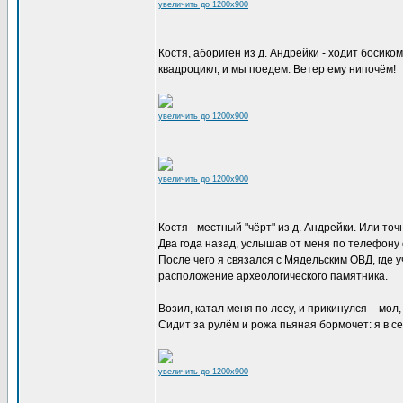
увеличить до 1200x900
Костя, абориген из д. Андрейки - ходит босиком,
квадроцикл, и мы поедем. Ветер ему нипочём!
увеличить до 1200x900
увеличить до 1200x900
Костя - местный "чёрт" из д. Андрейки. Или то
Два года назад, услышав от меня по телефону 
После чего я связался с Мядельским ОВД, где 
расположение археологического памятника.
Возил, катал меня по лесу, и прикинулся – мол,
Сидит за рулём и рожа пьяная бормочет: я в се
увеличить до 1200x900