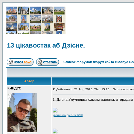
13 цікавостак аб Дзісне.
Список форумов Форум сайта «Глобус Бе
Автор
КИНДУС
Добавлено: 21 Aug 2025, Thu, 15:26
Заголовок сообщ
1. Дзісна з'яўляецца самым маленькім горадам
увеличить до 675x1200