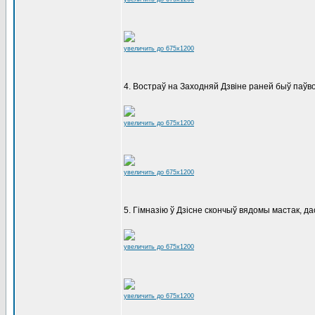
увеличить до 675x1200
4. Востраў на Заходняй Дзвіне раней быў паўв
увеличить до 675x1200
увеличить до 675x1200
5. Гімназію ў Дзісне скончыў вядомы мастак, да
увеличить до 675x1200
увеличить до 675x1200