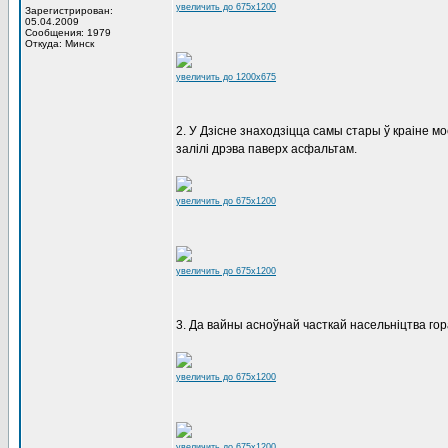
увеличить до 675x1200
Зарегистрирован:
05.04.2009
Сообщения: 1979
Откуда: Минск
увеличить до 1200x675
2. У Дзісне знаходзіцца самы стары ў краіне м
залілі дрэва паверх асфальтам.
увеличить до 675x1200
увеличить до 675x1200
3. Да вайны асноўнай часткай насельніцтва гора
увеличить до 675x1200
увеличить до 675x1200