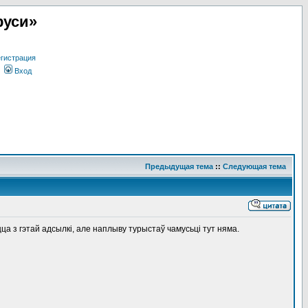
руси»
гистрация
Вход
Предыдущая тема
::
Следующая тема
а з гэтай адсылкі, але наплыву турыстаў чамусьці тут няма.