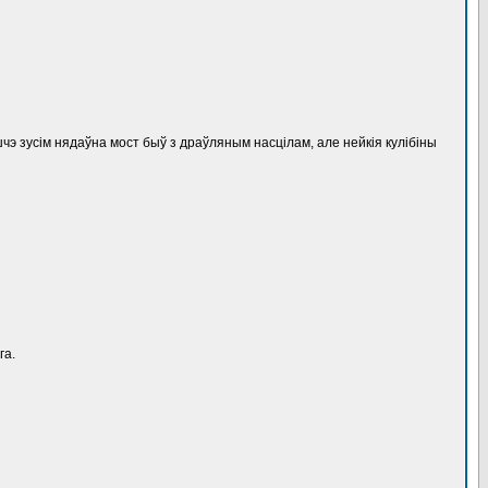
шчэ зусім нядаўна мост быў з драўляным насцілам, але нейкія кулібіны
га.