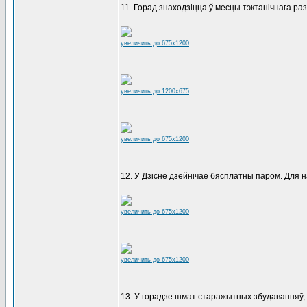
11. Горад знаходзіцца ў месцы тэктанічнага ра
увеличить до 675x1200
увеличить до 1200x675
увеличить до 675x1200
12. У Дзісне дзейнічае бясплатны паром. Для 
увеличить до 675x1200
увеличить до 675x1200
13. У горадзе шмат старажытных збудаванняў, я