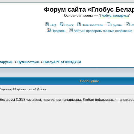
Форум сайта «Глобус Бела
Основной проект — “
Глобус Беларуси
"
FAQ
Поиск
Пользователи
Группы
Ре
Профиль
Войти и проверить личные сообщения
ларуси»
->
Путешествия
->
ПиссуАРТ от КИНДУСА
Сообщение
ения: 13 цікавостак аб Дзісне.
 Беларусі (1358 чалавек), чым вельмі ганарыцца. Любая інфармацыя пачынаецц