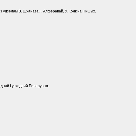
 удзелам В. Ціханава, І. Алфёравай, У. Конкіна і іншых.
одняй і усходняй Беларуссю.