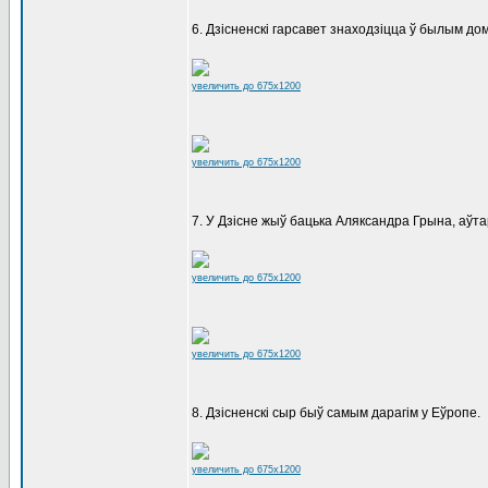
6. Дзісненскі гарсавет знаходзіцца ў былым дом
увеличить до 675x1200
увеличить до 675x1200
7. У Дзісне жыў бацька Аляксандра Грына, аўта
увеличить до 675x1200
увеличить до 675x1200
8. Дзісненскі сыр быў самым дарагім у Еўропе.
увеличить до 675x1200