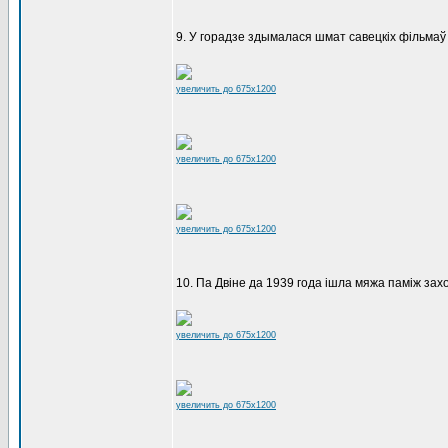
9. У горадзе здымалася шмат савецкіх фільмаў з
увеличить до 675x1200
увеличить до 675x1200
увеличить до 675x1200
10. Па Двіне да 1939 года ішла мяжа паміж зах
увеличить до 675x1200
увеличить до 675x1200