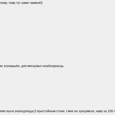
злому, таму тут шмат камянёў.
нас атракцыён, для мясцовых неабходнасць.
кія яшчэ знаходзяцца ў прыстойным стане. І мне не зразумела, чаму за 100 г