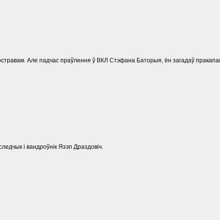
остравам. Але падчас праўлення ў ВКЛ Стэфана Баторыя, ён загадаў пракапаць
следчык і вандроўнік Язэп Драздовіч.