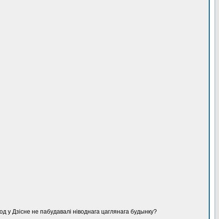
од у Дзісне не пабудавалі ніводнага цаглянага будынку?