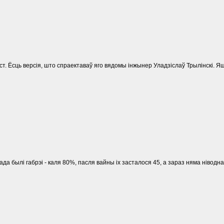
ост. Ёсць версія, што спраектаваў яго вядомы інжынер Уладзіслаў Трылінскі. Я
да былі габрэі - каля 80%, пасля вайны іх засталося 45, а зараз няма ніводна