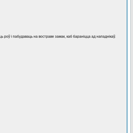
 роў і пабудаваць на востраве замак, каб бараніцца ад нападнікаў.