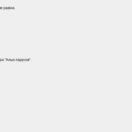
е равіна.
ра "Алых парусов".