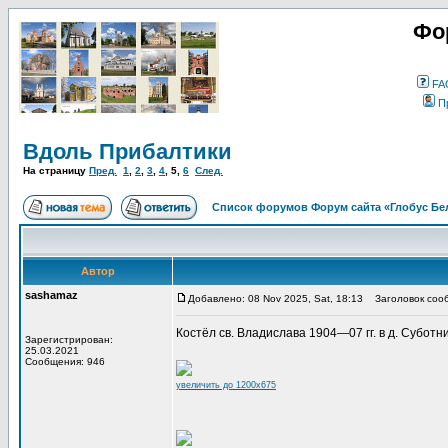
Фо
FA
П
Вдоль Прибалтики
На страницу
Пред.
1
,
2
,
3
,
4
,
5
,
6
След.
Список форумов Форум сайта «Глобус Бе
Автор
sashamaz
Добавлено: 08 Nov 2025, Sat, 18:13
Заголовок соо
Костёл св. Владислава 1904—07 гг. в д. Суботник
Зарегистрирован:
25.03.2021
Сообщения: 946
увеличить до 1200x675