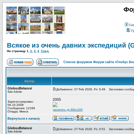
Фо
FA
П
Всякое из очень давних экспедиций (Gl
На страницу
1
,
2
,
3
,
4
След.
Список форумов Форум сайта «Глобус Бе
Автор
GlobusBelarusi
Добавлено: 27 Feb 2026, Fri, 0:49
Заголовок сообщен
Site Admin
2005
Зарегистрирован:
06.10.2008
Сообщения: 12168
увеличить до 900x1200
Откуда: Минск
Вернуться к началу
GlobusBelarusi
Добавлено: 27 Feb 2026, Fri, 0:51
Заголовок сообщ
Site Admin