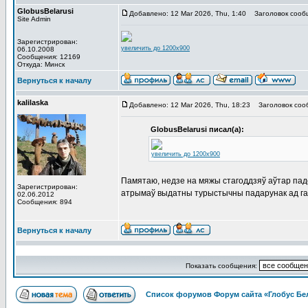
GlobusBelarusi
Добавлено: 12 Mar 2026, Thu, 1:40
Заголовок сооб
Site Admin
Зарегистрирован:
увеличить до 1200x900
06.10.2008
Сообщения: 12169
Откуда: Минск
Вернуться к началу
kalilaska
Добавлено: 12 Mar 2026, Thu, 18:23
Заголовок соо
GlobusBelarusi писал(а):
увеличить до 1200x900
Памятаю, недзе на мяжы стагоддзяў аўтар падоб
Зарегистрирован:
атрымаў выдатны турыстычны падарунак ад газ
02.06.2012
Сообщения: 894
Вернуться к началу
Показать сообщения:
Список форумов Форум сайта «Глобус Бе