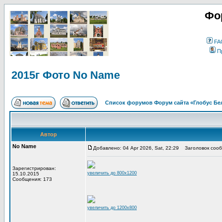
Фо
FA
П
2015г Фото No Name
Список форумов Форум сайта «Глобус Бе
Автор
No Name
Добавлено: 04 Apr 2026, Sat, 22:29
Заголовок сооб
Зарегистрирован:
увеличить до 800x1200
15.10.2015
Сообщения: 173
увеличить до 1200x800