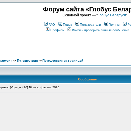
Форум сайта «Глобус Бела
Основной проект — “
Глобус Беларуси
"
FAQ
Поиск
Пользователи
Группы
Ре
Профиль
Войти и проверить личные сообщения
ларуси»
->
Путешествия
->
Путешествия за границей
Сообщение
ния: [Voyage 490] Вільня. Красавік 2026