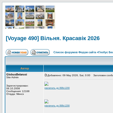
[Voyage 490] Вільня. Красавік 2026
Список форумов Форум сайта «Глобус Бе
Автор
GlobusBelarusi
Добавлено: 09 May 2026, Sat, 0:00
Заголовок сообще
Site Admin
Зарегистрирован:
увеличить до 898x1200
06.10.2008
Сообщения: 12168
Откуда: Минск
увеличить до 898x1200