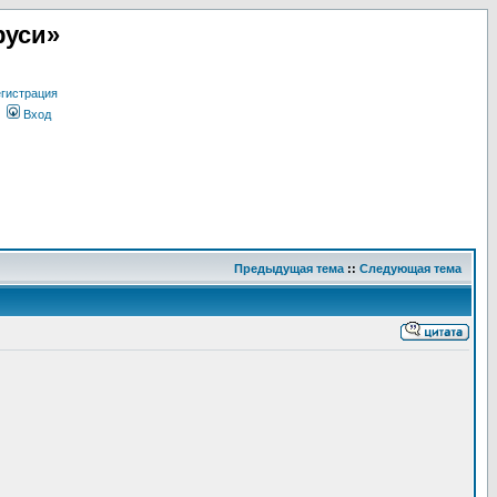
руси»
гистрация
Вход
Предыдущая тема
::
Следующая тема