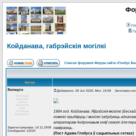
Фо
FA
П
Койданава, габрэйскія могілкі
Список форумов Форум сайта «Глобус Бе
Автор
Валацуга
Добавлено: 29 Jun 2026, Mon, 19:06
Заголовок сообщ
Почётный
искатель
новых
объектов
для
1984 год. Койданава. Яўрэйскія могілкі (Бесха
«Глобуса
Беларуси»
помнікі прыбяруць і могілкі забудуюць аднапав
аператарам Андронавым зняў сюжэт для перада
Зарегистрирован: 14.11.2008
паміраюць...
Сообщения: 13220
(Пост Адама Глобуса ў сацыяльных сетках)