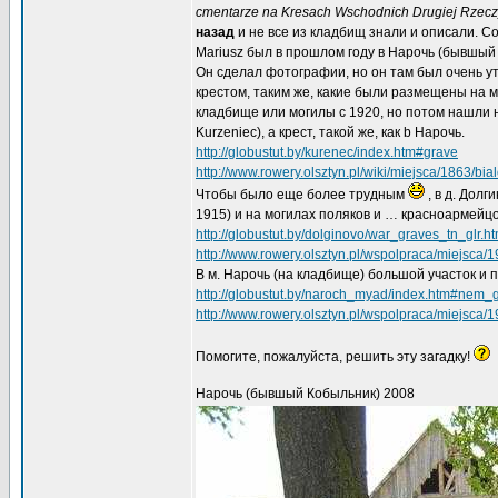
cmentarze na Kresach Wschodnich Drugiej Rzeczy
назад
и не все из кладбищ знали и описали. 
Mariusz был в прошлом году в Нарочь (бывшый 
Он сделал фотографии, но он там был очень утр
крестом, таким же, какие были размещены на м
кладбище или могилы с 1920, но потом нашли 
Kurzeniec), а крест, такой же, как b Нарочь.
http://globustut.by/kurenec/index.htm#grave
http://www.rowery.olsztyn.pl/wiki/miejsca/1863/bia
Чтобы было еще более трудным
, в д. Долг
1915) и на могилах поляков и … красноармейцо
http://globustut.by/dolginovo/war_graves_tn_glr.h
http://www.rowery.olsztyn.pl/wspolpraca/miejsca/
В м. Нарочь (на кладбище) большой участок и 
http://globustut.by/naroch_myad/index.htm#nem_
http://www.rowery.olsztyn.pl/wspolpraca/miejsca/1
Помогите, пожалуйста, решить эту загадку!
Нарочь (бывшый Кобыльник) 2008