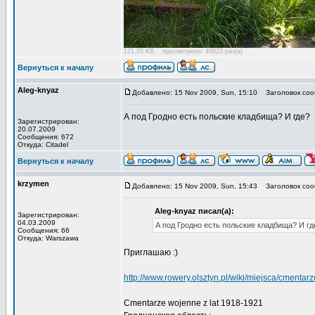
121.05 KB, просмотрено: 49923 раз(а)
Вернуться к началу
Aleg-knyaz
Добавлено: 15 Nov 2009, Sun, 15:10
Заголовок соо
А под Гродно есть польские кладбища? И где?
Зарегистрирован:
20.07.2009
Сообщения: 672
Откуда: Citadel
Вернуться к началу
krzymen
Добавлено: 15 Nov 2009, Sun, 15:43
Заголовок соо
Aleg-knyaz писал(а):
Зарегистрирован:
04.03.2009
А под Гродно есть польские кладбища? И гд
Сообщения: 66
Откуда: Warszawa
Приглашаю :)
http://www.rowery.olsztyn.pl/wiki/miejsca/cmentarz
Cmentarze wojenne z lat 1918-1921