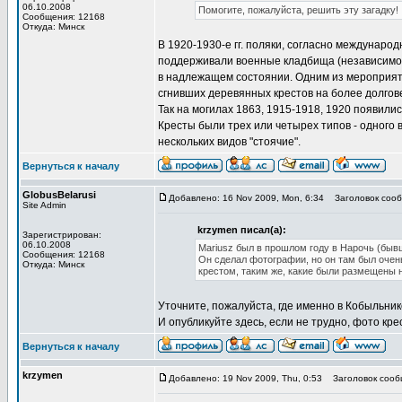
06.10.2008
Помогите, пожалуйста, решить эту загадку!
Сообщения: 12168
Откуда: Минск
В 1920-1930-е гг. поляки, согласно междунаро
поддерживали военные кладбища (независимо о
в надлежащем состоянии. Одним из мероприя
сгнивших деревянных крестов на более долго
Так на могилах 1863, 1915-1918, 1920 появилис
Кресты были трех или четырех типов - одного 
нескольких видов "стоячие".
Вернуться к началу
GlobusBelarusi
Добавлено: 16 Nov 2009, Mon, 6:34
Заголовок сооб
Site Admin
krzymen писал(а):
Зарегистрирован:
06.10.2008
Mariusz был в прошлом году в Нарочь (быв
Сообщения: 12168
Он сделал фотографии, но он там был очень
Откуда: Минск
крестом, таким же, какие были размещены н
Уточните, пожалуйста, где именно в Кобыльник
И опубликуйте здесь, если не трудно, фото кре
Вернуться к началу
krzymen
Добавлено: 19 Nov 2009, Thu, 0:53
Заголовок сооб