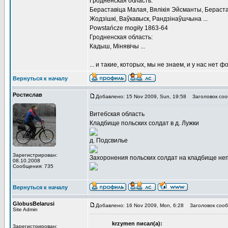
Гродненская область:
Бераставіца Малая, Вялікія Эйсманты, Бераста
Жодзішкі, Ваўкавыск, Рандзінаўшчына ...
Powstańcze mogiły 1863-64
Гродненская область:
Кадыш, Мінявічы ...
... и такие, которых, мы не знаем, и у нас нет ф
Вернуться к началу
Ростислав
Добавлено: 15 Nov 2009, Sun, 19:58
Заголовок соо
Витебская область
Кладбище польских солдат в д. Лужки
д. Подсвилье
Зарегистрирован:
Захоронения польских солдат на кладбище неп
08.10.2008
Сообщения: 735
Вернуться к началу
GlobusBelarusi
Добавлено: 16 Nov 2009, Mon, 6:28
Заголовок сооб
Site Admin
krzymen писал(а):
Зарегистрирован: