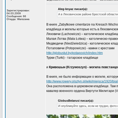
Aleg-knyaz писал(а):
Зарегистрирован:
04.03.2009
А в Ляховичском районе Брестской области
Сообщения: 66
Откуда: Warszawa
В книге „Zabytkowe cmentarze na Kresach Wscho
кладбища и могилы которые есть в Ляховичско
Ляховичи (Lachowicze) – католическое кладби
Малая Лотва (Mała Łotwa) – католическо-прав
Медведичи (Niedźwiedzica) - католическое кла
Потаповичи (Potopowicze) - камни с крестами
http://globustut.by/potapovich/index.htm
Турки (Turki) - татарское кладбище
и
Кривошын (Krzywoszyn) - могила повстанцов
В книге, не было информации о могиле, котор
http://www.rowery.olsztyn.pl/wiki/miejsca/1920/bia
Она расположена в церковном кладбище. Там п
кавалер военного ордена Виртути Милитари (Virtu
GlobusBelarusi писал(а):
И опубликуйте здесь, если не трудно, фото