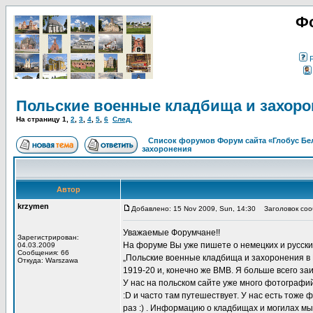
Фо
Польские военные кладбища и захоро
На страницу
1
,
2
,
3
,
4
,
5
,
6
След.
Список форумов Форум сайта «Глобус Бе
захоронения
Автор
krzymen
Добавлено: 15 Nov 2009, Sun, 14:30
Заголовок сооб
Уважаемые Форумчане!!
Зарегистрирован:
На форуме Вы уже пишете о немецких и русски
04.03.2009
Сообщения: 66
„Польские военные кладбища и захоронения в 
Откуда: Warszawa
1919-20 и, конечно же ВМВ. Я больше всего за
У нас на польском сайте уже много фотографий 
:D и часто там путешествует. У нас есть тоже 
раз :) . Информацию о кладбищах и могилах мы