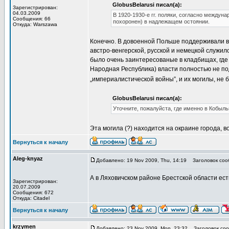
GlobusBelarusi писал(а):
Зарегистрирован:
04.03.2009
В 1920-1930-е гг. поляки, согласно между
Сообщения: 66
похоронен) в надлежащем остоянии.
Откуда: Warszawa
Конечно. В довоенной Польше поддерживали во
австро-венгерской, русской и немецкой служил
было очень заинтересованые в кладбищах, где
Народная Республика) власти полностью не по
„империалистической войны”, и их могилы, не
GlobusBelarusi писал(а):
Уточните, пожалуйста, где именно в Кобыль
Эта могила (?) находится на окраине города, 
Вернуться к началу
Aleg-knyaz
Добавлено: 19 Nov 2009, Thu, 14:19
Заголовок соо
А в Ляховичском районе Брестской области ес
Зарегистрирован:
20.07.2009
Сообщения: 672
Откуда: Citadel
Вернуться к началу
krzymen
Добавлено: 23 Nov 2009, Mon, 23:32
Заголовок соо