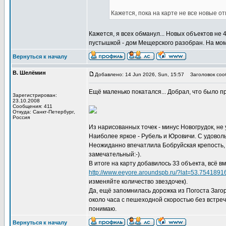
Кажется, пока на карте не все новые о
Кажется, я всех обманул... Новых объектов не 
пустышкой - дом Мещерского разобран. На мом
Вернуться к началу
В. Шелёмин
Добавлено: 14 Jun 2026, Sun, 15:57
Заголовок соо
Ещё маленько покатался... Добрал, что было п
Зарегистрирован:
23.10.2008
Сообщения: 411
Откуда: Санкт-Петербург,
Россия
Из нарисованных точек - минус Новогрудок, не 
Наиболее яркое - Рубель и Юровичи. С удоволь
Неожиданно впечатлила Бобруйская крепость, 
замечательный:-).
В итоге на карту добавилось 33 объекта, всё в
http://www.eeyore.aroundspb.ru/?lat=53.7541
изменяйте количество звездочек).
Да, ещё запомнилась дорожка из Погоста Загор
около часа с пешеходной скоростью без встречн
понимаю.
Вернуться к началу