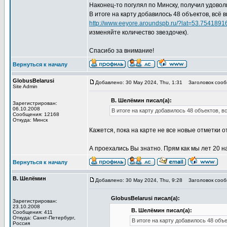
Наконец-то погулял по Минску, получил удовол
В итоге на карту добавилось 48 объектов, всё 
http://www.eeyore.aroundspb.ru/?lat=53.7541
изменяйте количество звездочек).
Спасибо за внимание!
Вернуться к началу
GlobusBelarusi
Добавлено: 30 May 2024, Thu, 1:31
Заголовок сооб
Site Admin
В. Шелёмин писал(а):
Зарегистрирован:
06.10.2008
В итоге на карту добавилось 48 объектов, в
Сообщения: 12168
Откуда: Минск
Кажется, пока на карте не все новые отметки о
А проехались Вы знатно. Прям как мы лет 20 на
Вернуться к началу
В. Шелёмин
Добавлено: 30 May 2024, Thu, 9:28
Заголовок сооб
GlobusBelarusi писал(а):
Зарегистрирован:
23.10.2008
В. Шелёмин писал(а):
Сообщения: 411
Откуда: Санкт-Петербург,
В итоге на карту добавилось 48 объ
Россия