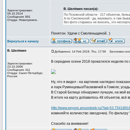
В. Шелёмин писал(а):
Зарегистрирован:
06.10.2014
По Псковской области - 217 объектов, боль
Сообщения: 891
А по Смоленской - да, маловато, я там быв
Откуда: Новалукомль
без фото стараюсь не вносить, это неспорти
Понятон. Удачи с Смоленьщиной. :)
Вернуться к началу
В. Шелёмин
Добавлено: 14 Feb 2019, Thu, 17:59
Заголовок соо
В середине осени 2018 прокатился неделю по 
Зарегистрирован:
23.10.2008
Сообщения: 411
Откуда: Санкт-Петербург,
Россия
Ну, что я видел - на картинке наглядно показ
и парк Румянцевых/Паскевичей в Гомеле; усад
В Старой Белице обнаружил лучшую, на мой вз
В итоге на карту добавилось 48 объектов, всё 
http://www.eeyore.aroundspb.ru/?lat=53.7541
изменяйте количество звездочек). По фильтру 
Спасибо за внимание!