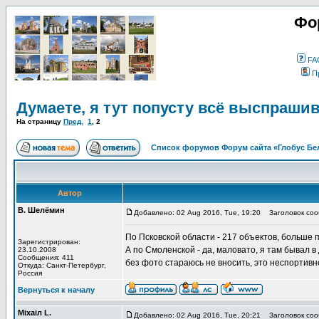
Фо
FA
П
Думаете, я тут попусту всё выспраш
На страницу
Пред.
1
,
2
Список форумов Форум сайта «Глобус Бе
Автор
В. Шелёмин
Добавлено: 02 Aug 2016, Tue, 19:20
Заголовок соо
По Псковской области - 217 объектов, больше п
Зарегистрирован:
А по Смоленской - да, маловато, я там бывал 
23.10.2008
Сообщения: 411
без фото стараюсь не вносить, это неспортивно
Откуда: Санкт-Петербург,
Россия
Вернуться к началу
Мiхаiл L.
Добавлено: 02 Aug 2016, Tue, 20:21
Заголовок соо