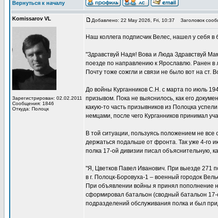
Вернуться к началу
Komissarov VL
Добавлено: 22 May 2026, Fri, 10:37
Заголовок сооб
Наш коллега подписчик Велес, нашел у себя в 
"Здравствуй Надя! Вова и Люда Здравствуй Мам
поезде по направлению к Ярославлю. Ранен в л
Почту тоже сожгли и связи не было вот на ст. 
До войны Курганников С.Н. с марта по июль 1
призывом. Пока не выяснилось, как его докуме
Зарегистрирован: 02.02.2011
Сообщения: 1846
какую-то часть призывников из Полоцка успели 
Откуда: Полоцк
немцами, после чего Курганников принимал уч
В той ситуации, пользуясь положением не все
держаться подальше от фронта. Так уже 4-го 
полка 17-ой дивизии писал объяснительную, ка
"Я, Цветков Павел Иванович. При выезде 271 п
в г. Полоцк-Боровуха-1 – военный городок Велье
При объявлении войны я принял пополнение не
сформировал батальон (сводный батальон 17-о
подразделений обслуживания полка и был при