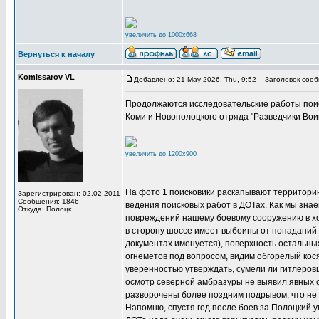
увеличить до 1000x668
Вернуться к началу
Komissarov VL
Добавлено: 21 May 2026, Thu, 9:52
Заголовок сооб
Продолжаются исследовательские работы поиск
Коми и Новополоцкого отряда "Разведчики Вои
увеличить до 1200x900
На фото 1 поисковики раскапывают территорию
Зарегистрирован: 02.02.2011
Сообщения: 1846
ведения поисковых работ в ДОТах. Как мы зн
Откуда: Полоцк
повреждений нашему боевому сооружению в х
в сторону шоссе имеет выбоины от попаданий 
документах именуется), поверхность остальны
огнеметов под вопросом, видим обгорелый косяк
уверенностью утверждать, сумели ли гитлеро
осмотр северной амбразуры не выявил явных 
разворочены более поздним подрывом, что не
Напомню, спустя год после боев за Полоцкий