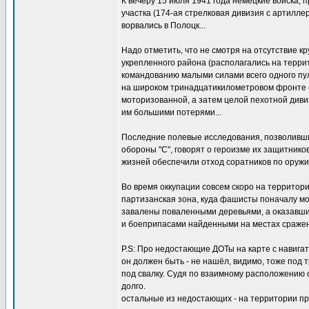
К вечеру 15 июля 1941 года немецкие войска, 
участка (174-ая стрелковая дивизия с артилл
ворвались в Полоцк...
Надо отметить, что не смотря на отсутствие 
укрепленного района (располагались на терр
командованию малыми силами всего одного пу
на широком тринадцатикилометровом фронте о
моторизованной, а затем целой пехотной диви
им большими потерями...
Последние полевые исследования, позволивши
обороны "С", говорят о героизме их защитнико
жизней обеспечили отход соратников по оружи
Во время оккупации совсем скоро на территор
партизанская зона, куда фашисты поначалу мо
завалены поваленными деревьями, а оказавши
и боеприпасами найденными на местах сражени
P.S: Про недостающие ДОТы на карте с навигат
он должен быть - не нашёл, видимо, тоже под 
под свалку. Судя по взаимному расположению с 
долго.
остальные из недостающих - на территории п