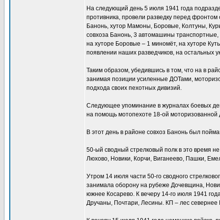
На следующий день 5 июля 1941 года подразде
противника, провели разведку перед фронтом 
Банонь, хутор Мамоны, Боровые, Колтуны, Кур
совхоза Банонь, 3 автомашины транспортные, 
на хуторе Боровые – 1 миномёт, на хуторе Кут
появлении наших разведчиков, на остальных у
Таким образом, убедившись в том, что на в ра
занимая позиции усиленные ДОТами, моторизо
подхода своих пехотных дивизий.
Следующее упоминание в журналах боевых дейс
на помощь мотопехоте 18-ой моторизованной д
В этот день в районе совхоз Банонь был пойма
50-ый сводный стрелковый полк в это время н
Люхово, Новики, Корчи, Виганеево, Пашки, Еме
Утром 14 июля части 50-го сводного стрелково
занимала оборону на рубеже Дочевщина, Новики
южнее Косарево. К вечеру 14-го июля 1941 го
Дручаны, Почтари, Лесины. КП – лес севернее 