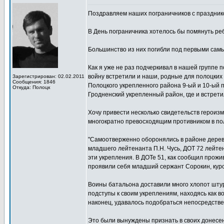
Поздравляем наших пограничников с праздник
В День пограничника хотелось бы помянуть ре
Большинство из них погибли под первыми самы
Как я уже не раз подчеркивал в нашей группе
войну встретили и наши, родные для полоцких 
Зарегистрирован: 02.02.2011
Сообщения: 1846
Полоцкого укрепленного района 9-ый и 10-ый
Откуда: Полоцк
Гродненский укрепленный район, где и встрети
Хочу привести несколько свидетельств героиз
многократно превосходящим противником в по
"Самоотверженно оборонялись в районе деревн
младшего лейтенанта П.Н. Чусь, ДОТ 72 лейтен
эти укрепления. В ДОТе 51, как сообщил прожи
проявили себя младший сержант Сорокин, кур
Воины батальона доставили много хлопот шту
подступы к своим укреплениям, находясь как в
наконец, удавалось подобраться непосредственн
Это были вынуждены признать в своих донесен