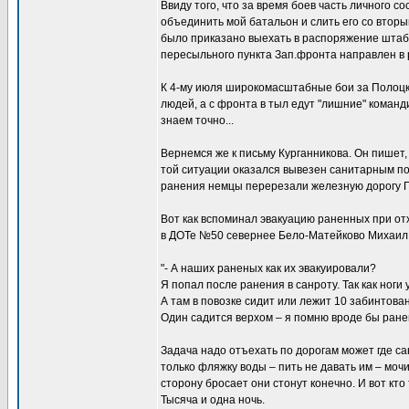
Ввиду того, что за время боев часть личного с
объединить мой батальон и слить его со втор
было приказано выехать в распоряжение штаба
пересыльного пункта Зап.фронта направлен в 
К 4-му июля широкомасштабные бои за Полоцк е
людей, а с фронта в тыл едут "лишние" команд
знаем точно...
Вернемся же к письму Курганникова. Он пишет, 
той ситуации оказался вывезен санитарным пое
ранения немцы перерезали железную дорогу По
Вот как вспоминал эвакуацию раненных при от
в ДОТе №50 севернее Бело-Матейково Михаил
"- А наших раненых как их эвакуировали?
Я попал после ранения в санроту. Так как ноги
А там в повозке сидит или лежит 10 забинтован
Один садится верхом – я помню вроде бы ранен
Задача надо отъехать по дорогам может где с
только фляжку воды – пить не давать им – мочи
сторону бросает они стонут конечно. И вот кто
Тысяча и одна ночь.