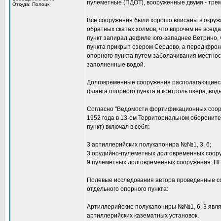
пулеметные (ПДОТ), вооруженные двумя - тре
Откуда: Полоцк
Все сооружения были хорошо вписаны в окру
обратных скатах холмов, что впрочем не всег
пункт запирал дефиле юго-западнее Ветрино, 
пункта прикрыт озером Сердово, а перед фрон
опорного пункта путем заболачивания местно
заполненные водой.
Долговременные сооружения располагающиеся 
фланга опорного пункта и контроль озера, вод
Согласно "Ведомости фортификационных соору
1952 года в 13-ом Территориальном оборонит
пункт) включал в себя:
3 артиллерийских полукапонира №№1, 3, 6;
3 орудийно-пулеметных долговременных соо
9 пулеметных долговременных сооружения: ППК
Полевые исследования автора проведенные со
отдельного опорного пункта:
Артиллерийские полукапониры №№1, 6, 3 явля
артиллерийских казематных установок.