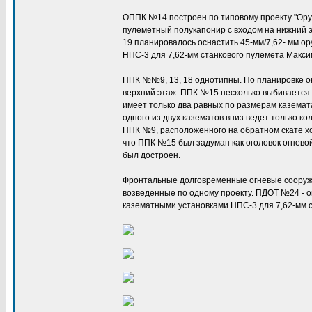
ОППК №14 построен по типовому проекту "Ору
пулеметный полукапонир с входом на нижний 
19 планировалось оснастить 45-мм/7,62- мм о
НПС-3 для 7,62-мм станкового пулемета Макси
ППК №№9, 13, 18 однотипны. По планировке он
верхний этаж. ППК №15 несколько выбивается
имеет только два равных по размерам каземата
одного из двух казематов вниз ведет только к
ППК №9, расположенного на обратном скате х
что ППК №15 был задуман как оголовок огнево
был достроен.
Фронтальные долговременные огневые сооруж
возведенные по одному проекту. ПДОТ №24 - 
казематными установками НПС-3 для 7,62-мм с