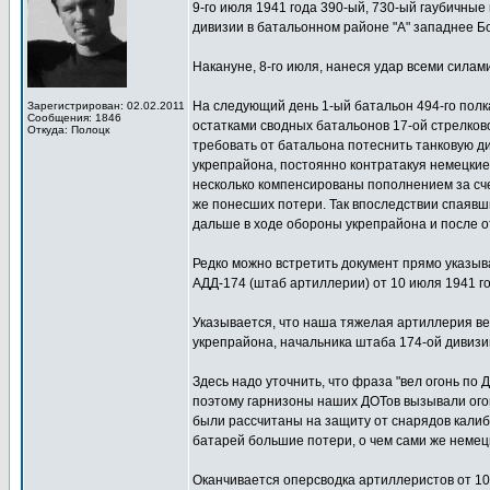
9-го июля 1941 года 390-ый, 730-ый гаубичные
дивизии в батальонном районе "А" западнее Б
Накануне, 8-го июля, нанеся удар всеми силам
На следующий день 1-ый батальон 494-го полк
Зарегистрирован: 02.02.2011
Сообщения: 1846
остатками сводных батальонов 17-ой стрелков
Откуда: Полоцк
требовать от батальона потеснить танковую ди
укрепрайона, постоянно контратакуя немецкие
несколько компенсированы пополнением за счет
же понесших потери. Так впоследствии спаявш
дальше в ходе обороны укрепрайона и после о
Редко можно встретить документ прямо указы
АДД-174 (штаб артиллерии) от 10 июля 1941 год
Указывается, что наша тяжелая артиллерия вес
укрепрайона, начальника штаба 174-ой дивиз
Здесь надо уточнить, что фраза "вел огонь по 
поэтому гарнизоны наших ДОТов вызывали огон
были рассчитаны на защиту от снарядов калибр
батарей большие потери, о чем сами же неме
Оканчивается оперсводка артиллеристов от 10