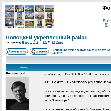
Фо
FA
П
Полоцкий укрепленный район
На страницу
Пред.
1
,
2
,
3
... ,
80
,
81
,
82
След.
Список форумов Форум сайта «Глобус Бе
1930-х гг.
Автор
Komissarov VL
Добавлено: 10 May 2026, Sun, 19:28
Заголовок соо
И ЕЩЕ О ДОТах В НОВОПОЛОЦКОЙ ПРОМЗОН
В связи с интересом ряда подписчиков, работ
предприятий и в их окрестностях рассмотрим 
часть "Полимира".
Батальонный район обороны "С" южнее Новопо