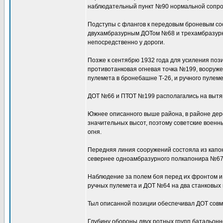
наблюдательный пункт №90 нормальной сопрот
Подступы с флангов к передовым броневым с
двухамбразурным ДОТом №68 и трехамбразурн
непосредственно у дороги.
Позже к сентябрю 1932 года для усиления по
противотанковая огневая точка №199, вооруже
пулемета в бронебашне Т-26, и ручного пулем
ДОТ №66 и ПТОТ №199 располагались на вытян
Южнее описанного выше района, в районе дер
значительных высот, поэтому советские воен
огня.
Передняя линия сооружений состояла из капо
севернее одноамбразурного полкапонира №67 н
Наблюдение за полем боя перед их фронтом и
ручных пулемета и ДОТ №64 на два станковых 
Тыл описанной позиции обеспечивал ДОТ совм
Глубину обороны двух ротных групп батальон