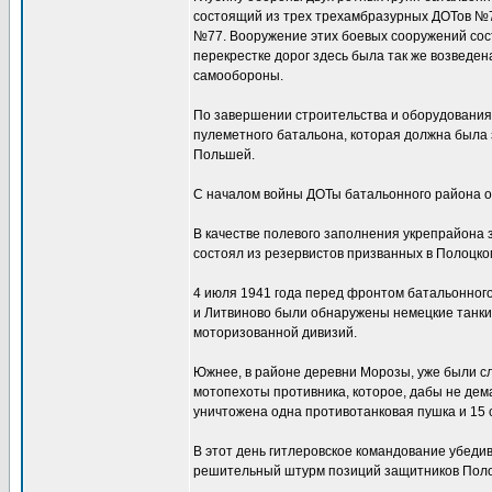
состоящий из трех трехамбразурных ДОТов №7
№77. Вооружение этих боевых сооружений состо
перекрестке дорог здесь была так же возведе
самообороны.
По завершении строительства и оборудования 
пулеметного батальона, которая должна была за
Польшей.
С началом войны ДОТы батальонного района о
В качестве полевого заполнения укрепрайона з
состоял из резервистов призванных в Полоцко
4 июля 1941 года перед фронтом батальонног
и Литвиново были обнаружены немецкие танки и
моторизованной дивизий.
Южнее, в районе деревни Морозы, уже были с
мотопехоты противника, которое, дабы не дем
уничтожена одна противотанковая пушка и 15 с
В этот день гитлеровское командование убедив
решительный штурм позиций защитников Поло