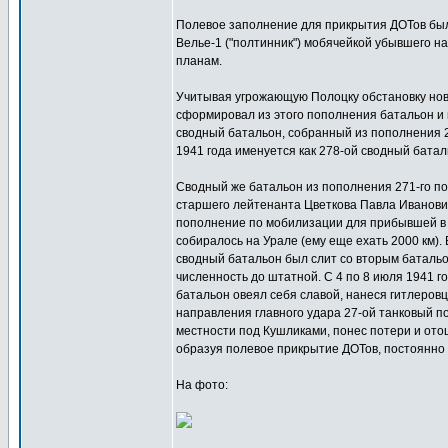
Полевое заполнение для прикрытия ДОТов был
Велье-1 ("полтинник") мобячейкой убывшего н
планам.
Учитывая угрожающую Полоцку обстановку новы
сформировал из этого пополнения батальон и п
сводный батальон, собранный из пополнения 27
1941 года именуется как 278-ой сводный батал
Сводный же батальон из пополнения 271-го по
старшего лейтенанта Цветкова Павла Ивановича
пополнение по мобилизации для прибывшей в 
собиралось на Урале (ему еще ехать 2000 км).
сводный батальон был слит со вторым батальон
численность до штатной. С 4 по 8 июля 1941 г
батальон овеял себя славой, нанеся гитлеров
направления главного удара 27-ой танковый по
местности под Кушликами, понес потери и отош
образуя полевое прикрытие ДОТов, постоянно 
На фото: