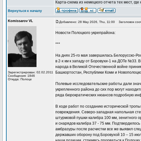
Карта-схема из немецкого отчета тех мест, гд
Вернуться к началу
Komissarov VL
Добавлено: 28 May 2026, Thu, 11:00
Заголовок соо
Новости Полоцкого укрепрайона:
***
На днях 25-го мая завершилась Белорусско-Ро
в 2-х км к западу от Боровухи-1 на ДОТе №33
народа в Великой Отечественной войне приним
Башкортостан, Республики Коми и Новополоцко
Зарегистрирован: 02.02.2011
Сообщения: 1846
Откуда: Полоцк
Полевые исследовательские работы дали значи
укрепленного района до сих пор могут находит
ряда бюрократических нюансов подробную инф
В ходе работ по созданию исторической тропы
повреждения. Северо-западная напольная сте
штурмовой пушки калибра 100 мм, зенитного о
и снарядов калибра 37 - 75 мм. Подтвердилос
амбразуры после расчистки все же выявил сл
державших оборону под Боровухой 10 – 15 июл
наши позиции, стремясь прорваться к Полоцку