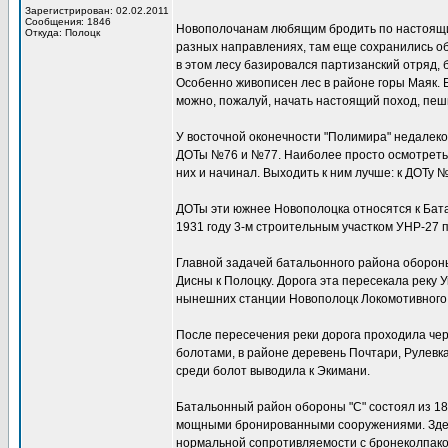
Зарегистрирован: 02.02.2011
Сообщения: 1846
Новополочанам любящим бродить по настоящим
Откуда: Полоцк
разных направлениях, там еще сохранились об
в этом лесу базировался партизанский отряд,
Особенно живописен лес в районе горы Маяк. Е
можно, пожалуй, начать настоящий поход, пеш
У восточной оконечности "Полимира" недалеко
ДОТы №76 и №77. Наиболее просто осмотреть т
них и начинал. Выходить к ним лучше: к ДОТу
ДОТы эти южнее Новополоцка относятся к Бата
1931 году 3-м строительным участком УНР-27
Главной задачей батальонного района обороны
Дисны к Полоцку. Дорога эта пересекала реку
нынешних станции Новополоцк Локомотивного 
После пересечения реки дорога проходила чер
болотами, в районе деревень Почтари, Рулевк
среди болот выводила к Экимани.
Батальонный район обороны "С" состоял из 1
мощными бронированными сооружениями. Здес
нормальной сопротивляемости с бронеколпаком