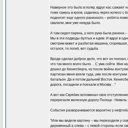
Наверное это было в полку, вдруг нас сажают
тоже сажусь в кузов, садились через колесо с 
подносят еще одного раненного – ребята помог
свалили, мне уже некуда было.
А там сидел парень, у него рука была ранена –
Мы в эти подводы бултых и едем. И вдруг в одн
смотрим кювет и разбитая машина, сгоревшая, ле
остался, то погиб, вот судьба.
Вроде сделал доброе дело, что вот он поехал, м
что так много всего было… С ума сойти. Мне каз
дошел до Кенигсберга, ну после войны контузия
партизан меня взяли туда, уже после контузии
батальон. Да и потом дальний Восток. Кенигсб
дорога, посадили и поехали в Москву…"
А вот как Скрябин вспоминал свое отступление
перерезали железную дорогу Полоцк - Невель:
События разворачиваются вероятно у нефтебазы
"Или мы видели картину – мы переходили у сов
деревянный а слева – с левой стороны если см