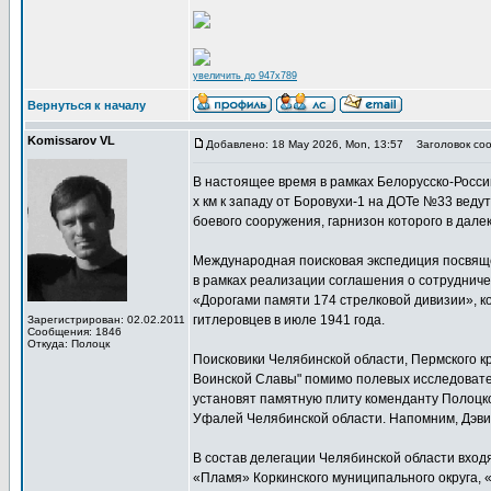
увеличить до 947x789
Вернуться к началу
Komissarov VL
Добавлено: 18 May 2026, Mon, 13:57
Заголовок соо
В настоящее время в рамках Белорусско-Росси
х км к западу от Боровухи-1 на ДОТе №33 веду
боевого сооружения, гарнизон которого в дале
Международная поисковая экспедиция посвяще
в рамках реализации соглашения о сотрудниче
«Дорогами памяти 174 стрелковой дивизии», 
гитлеровцев в июле 1941 года.
Зарегистрирован: 02.02.2011
Сообщения: 1846
Откуда: Полоцк
Поисковики Челябинской области, Пермского к
Воинской Славы" помимо полевых исследовател
установят памятную плиту коменданту Полоцко
Уфалей Челябинской области. Напомним, Дэви 
В состав делегации Челябинской области вход
«Пламя» Коркинского муниципального округа,