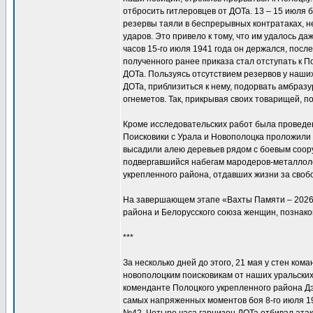
отбросить гитлеровцев от ДОТа. 13 – 15 июл
резервы таяли в беспрерывных контратаках, 
ударов. Это привело к тому, что им удалось д
часов 15-го июля 1941 года он держался, посл
полученного ранее приказа стал отступать к П
ДОТа. Пользуясь отсутствием резервов у наши
ДОТа, приблизиться к нему, подорвать амбразу
огнеметов. Так, прикрывая своих товарищей, 
Кроме исследовательских работ была проведен
Поисковики с Урала и Новополоцка проложили 
высадили алею деревьев рядом с боевым соору
подвергавшийся набегам мародеров-металлоло
укрепленного района, отдавших жизни за своб
На завершающем этапе «Вахты Памяти – 2026
района и Белорусского союза женщин, познако
***
За несколько дней до этого, 21 мая у стен ко
новополоцким поисковикам от наших уральских
коменданте Полоцкого укрепленного района Дэв
самых напряженных моментов боя 8-го июля 194