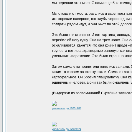
мы перешли этот мост. С нами еще был команди
Мы отошли от моста, разулись и вдруг мост вз
их взорвали наверное, вот клубы черного дыма.
солдаты рядом идут, и они бьют по этой дороге
Это было так страшно. И вот картина, лошадь,
перебил ей ногу одну. Она на трех ногах. Она
оскаливаются, кажется что она кричит вроде 
трупов, а вот лошадь впервые раненую, как она
уменьшить поражение. Это было страшно коне
Затем самолеты прилетели гонялись за нами. 
каким то сараем за стенку стали. Самолет захо
картофельное. Он бросил плащпалатку. Она ка
единичный человек, а они так были окрылены у
(Выдержки из воспоминаний Скрябина записал 
увеличить до 1200x788
увеличить до 1200x824