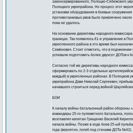
законсервированного, Полоцко-Себежского ук
Полоцкого укрепрайона. Но процесс этот вероя
установки оборудования в боевые сооружения 
противотанковых рвов было привлечено около 
пока не удалось.
На основании директивы народного комиссара 
границах. Так появилось 61-е управление в По
укрепленного района в это время был назначе
Семёнович. Стоит отметить, что в подчинении у
успевали подготовить более двухсот ДОТов к б
Согласно той же директивы народного комиссар
сформировать по 2-3 отдельных артиллерийско
каждый) в укрепленных районах. В Полоцком 
укрепрайона Дэви Николай Сергеевич, прибывш
начавшего строиться перед войной Шауляйско
БОИ
К началу войны батальонный район обороны «А
командиры 25-го пулеметного батальона, попо
возглавлял капитан Грищенко Василий Кирилло
начала войны. Позже в ходе боев 25-ый пульб
года (вероятно, погиб под стенами ДОТа №42).