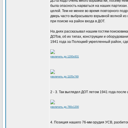
ДОТа надо очень много взрывчатки, посему не
была опасность нарваться на наших партизан.
целой. Тем не менее во время повторного под
дверь часто выбрасывало взрывной волной из 
при поиске на район входа в ДОТ.
На днях рассказывал нашим гостям поисковика
ДОТов, об их типах, конструкции и оборудован
1941 года за Полоцкий укрепленный район, сде
увеличить до 1200x831
увеличить до 1105x749
2 - 3. Так выглядел ДОТ летом 1941 года после
увеличить до 780x1200
4. Позиция нашего 76-мм орудия УСВ, разбитого 