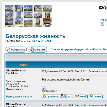
Фо
FA
П
Белорусская живность
На страницу
1
,
2
,
3
...
62
,
63
,
64
След.
Список форумов Форум сайта «Глобус Бе
Автор
GlobusBelarusi
Добавлено: 02 Dec 2008, Tue, 2:32
Заголовок сообщ
Site Admin
На страже ишкольдской плебании.
Зарегистрирован:
06.10.2008
Сообщения: 12168
Откуда: Минск
Ноябрь 2008 г.
Вернуться к началу
GlobusBelarusi
Добавлено: 02 Dec 2008, Tue, 2:36
Заголовок сооб
Site Admin