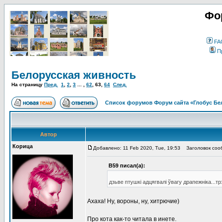
Фо
FA
П
Белорусская живность
На страницу
Пред.
1
,
2
,
3
... ,
62
,
63
,
64
След.
Список форумов Форум сайта «Глобус Бе
Автор
Корица
Добавлено: 11 Feb 2020, Tue, 19:53
Заголовок соо
В59 писал(а):
дзьве птушкі адцягвалі ўвагу драпежніка...т
Ахаха! Ну, вороны, ну, хитрючие)
Про кота как-то читала в инете.