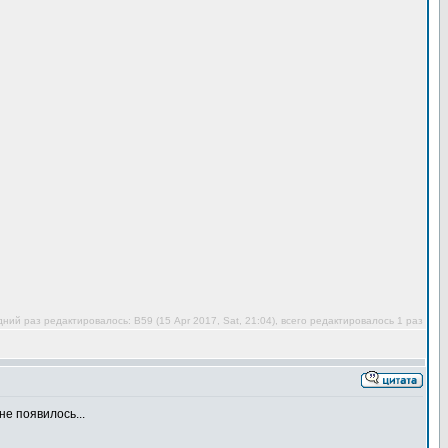
ний раз редактировалось: В59 (15 Apr 2017, Sat, 21:04), всего редактировалось 1 раз
не появилось...