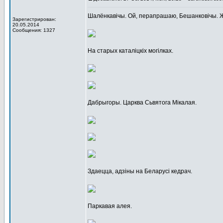
Шалёнкавічы. Ой, перапрашаю, Бешанковічы. Жыд
Зарегистрирован:
20.05.2014
Сообщения: 1327
На старых каталіцкіх могілках.
Дабрыгоры. Царква Сьвятога Мікалая.
Здаецца, адзіны на Беларусі кедрач.
Паркавая алея.