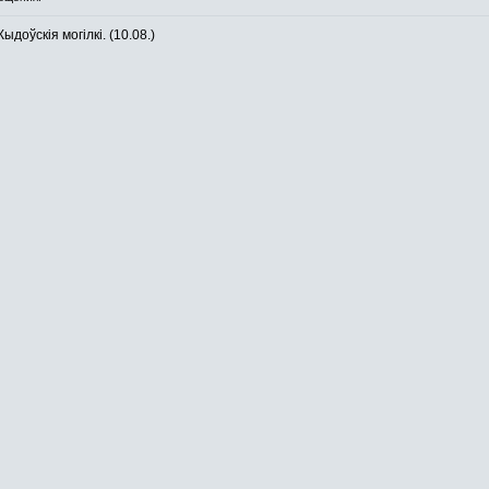
оўскія могілкі. (10.08.)