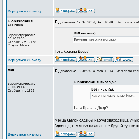
Вернуться к началу
GlobusBelarusi
Добавлено: 12 Oct 2014, Sun, 16:49
Заголовок соо
Site Admin
В59 писал(а):
Зарегистрирован:
06.10.2008
Каменны крыж на могілках.
Сообщения: 12168
Откуда: Минск
Гэта Красны Двор?
Вернуться к началу
В59
Добавлено: 13 Oct 2014, Mon, 19:14
Заголовок соо
GlobusBelarusi писал(а):
Зарегистрирован:
20.05.2014
В59 писал(а):
Сообщения: 1327
Каменны крыж на могілках.
Гэта Красны Двор?
Месца былой сядзібы наогул знаходзіцца ў чыс
Здаецца, там яшчэ пахаваньне Другой сусьветна
Вернуться к началу