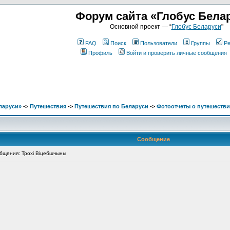
Форум сайта «Глобус Бела
Основной проект — “
Глобус Беларуси
"
FAQ
Поиск
Пользователи
Группы
Ре
Профиль
Войти и проверить личные сообщения
ларуси»
->
Путешествия
->
Путешествия по Беларуси
->
Фотоотчеты о путешестви
Сообщение
щения: Трохі Віцебшчыны