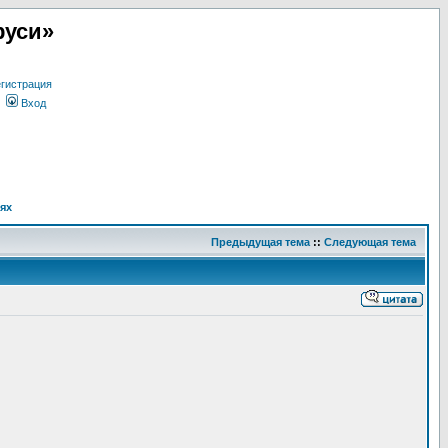
руси»
гистрация
Вход
ях
Предыдущая тема
::
Следующая тема