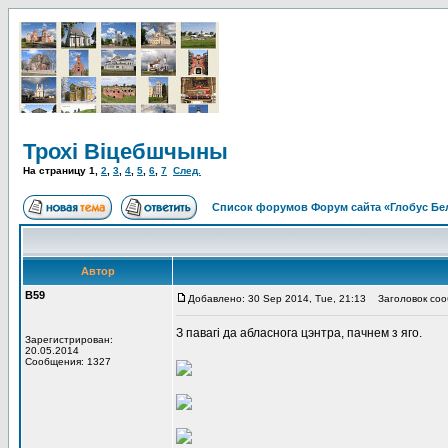
Трохі Віцебшчыны
На страницу
1
,
2
,
3
,
4
,
5
,
6
,
7
След.
Список форумов Форум сайта «Глобус Бе
Автор
В59
Добавлено: 30 Sep 2014, Tue, 21:13
Заголовок сооб
З павагі да абласнога цэнтра, пачнем з яго.
Зарегистрирован:
20.05.2014
Сообщения: 1327