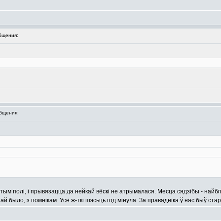
бщения:
бщения:
тым полі, і прывязацца да нейкай вёскі не атрымалася. Месца сядзібы - найб
й было, з помнікам. Усё ж-ткі шэсьць год мінула. За правадніка ў нас быў ст