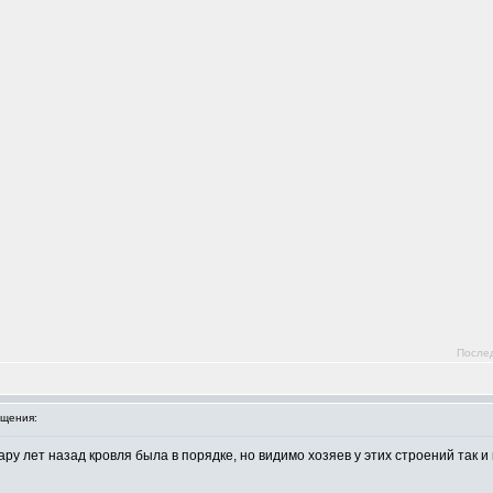
Послед
щения:
у лет назад кровля была в порядке, но видимо хозяев у этих строений так и 