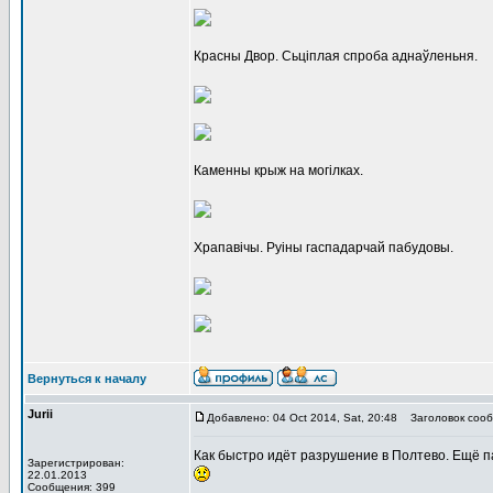
Красны Двор. Сьціплая спроба аднаўленьня.
Каменны крыж на могілках.
Храпавічы. Руіны гаспадарчай пабудовы.
Вернуться к началу
Jurii
Добавлено: 04 Oct 2014, Sat, 20:48
Заголовок сооб
Как быстро идёт разрушение в Полтево. Ещё пар
Зарегистрирован:
22.01.2013
Сообщения: 399