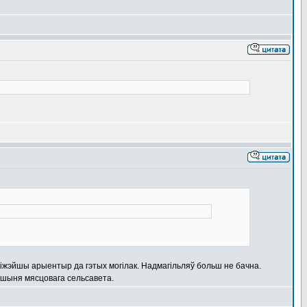
ліжэйшы арыентыр да гэтых могілак. Надмагільляў больш не бачна.
аршыня мясцовага сельсавета.