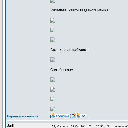
Мазалава. Рэшткі вадзянога млына.
Гаспадарчая пабудова.
Сядзібны дом.
Вернуться к началу
Jurii
Добавлено: 28 Oct 2014, Tue, 20:52
Заголовок соо