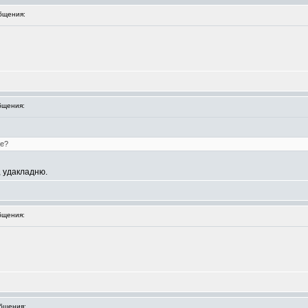
бщения:
бщения:
е?
, удакладню.
бщения:
бщения: