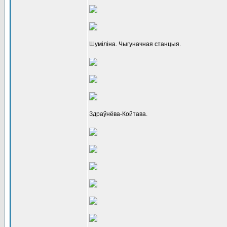
Шуміліна. Чыгуначная станцыя.
Здраўнёва-Койтава.