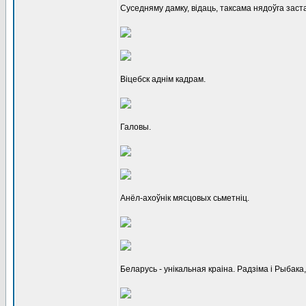
Суседняму дамку, відаць, таксама нядоўга заст
Віцебск аднім кадрам.
Галовы.
Анёл-ахоўнік мясцовых сьметніц.
Беларусь - унікальная краіна. Радзіма і Рыбака, 