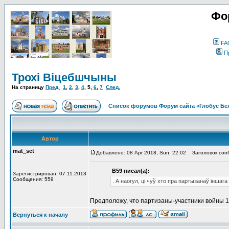
Фо
FA
П
Трохі Віцебшчыны
На страницу
Пред.
1
,
2
,
3
,
4
,
5
,
6
,
7
След.
Список форумов Форум сайта «Глобус Бе
Автор
mat_set
Добавлено: 08 Apr 2018, Sun, 22:02
Заголовок соо
В59 писал(а):
Зарегистрирован: 07.11.2013
Сообщения: 559
. А наогул, ці чуў хто пра партызанаў іншага
Предположу, что партизаны-участники войны 1
Вернуться к началу