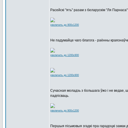
Расейскі "ять" разам з беларускім "Ля Парнаса"
увеличить до 900x1200
Не падумайце чаго благога - раённы краязнаўч
увеличить до 1200x900
увеличить до 1200x900
Сучасная моладзь з большага ўжо і не ведае, ш
падпісваць.
увеличить до 900x1200
Першыя пісьмовыя згадкі пра гарадоцкі замак 