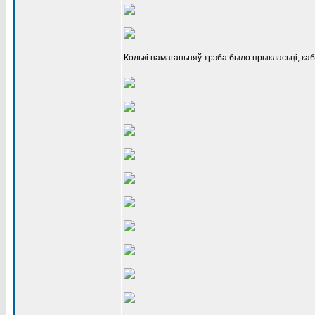
Колькі намаганьняў трэба было прыкласьці, каб