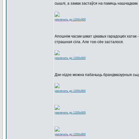
сышлі, а замак застаўся на памяць нашчадкам.
увеличить до 1200x900
Апошнім часам шмат цікавых гарадоцкіх хатак -
страшная сіла. Але тое-сёе засталося.
увеличить до 1200x900
Дзе-нідзе можна пабачыць брандмаэурныя сьце
увеличить до 1200x900
увеличить до 1200x900
увеличить до 1200x900