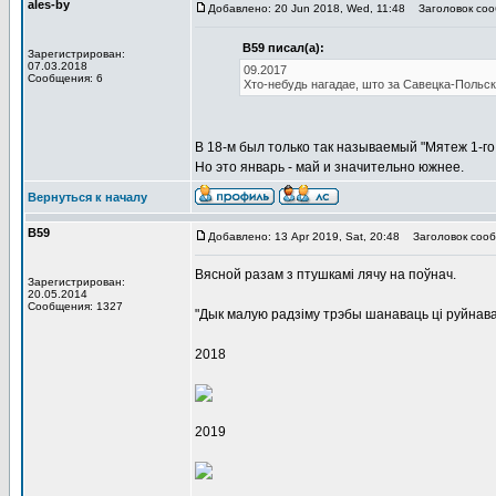
ales-by
Добавлено: 20 Jun 2018, Wed, 11:48
Заголовок соо
В59 писал(а):
Зарегистрирован:
07.03.2018
09.2017
Сообщения: 6
Хто-небудь нагадае, што за Савецка-Польска
В 18-м был только так называемый "Мятеж 1-го
Но это январь - май и значительно южнее.
Вернуться к началу
В59
Добавлено: 13 Apr 2019, Sat, 20:48
Заголовок сооб
Вясной разам з птушкамі лячу на поўнач.
Зарегистрирован:
20.05.2014
Сообщения: 1327
"Дык малую радзіму трэбы шанаваць ці руйнав
2018
2019