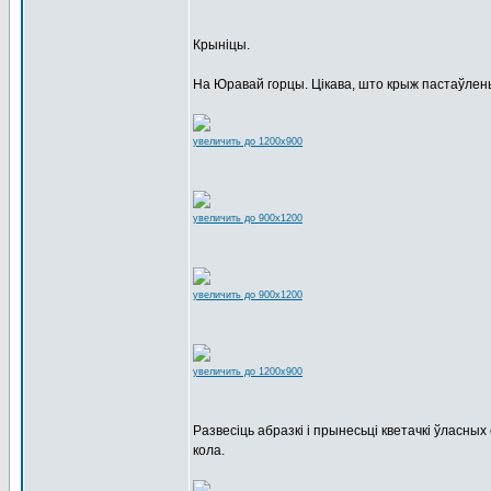
Крыніцы.
На Юравай горцы. Цікава, што крыж пастаўлены
увеличить до 1200x900
увеличить до 900x1200
увеличить до 900x1200
увеличить до 1200x900
Развесіць абразкі і прынесьці кветачкі ўласных 
кола.