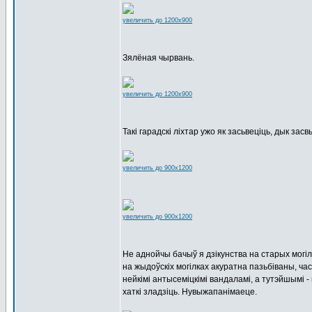
увеличить до 1200x900
Зялёная чырвань.
увеличить до 1200x900
Такі гарадскі ліхтар ужо як засьвеціць, дык засв
увеличить до 900x1200
увеличить до 900x1200
Не аднойчы бачыў я дзікунства на старых могіл
на жыдоўскіх могілках акуратна пазьбіваны, час
нейкімі антысеміцкімі вандаламі, а тутэйшымі 
хаткі зладзіць. Нувыжапанімаеце.