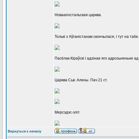
Новаапостальская царква.
Толькі з Аўганістанам скончылася, і тут на табе.
Пасёлак Кіраўскі і адзінае яго адрозьненьне ад 
Царква Сьв. Алены. Пач 21 ст.
Мерсэдэс-эліт.
Вернуться к началу