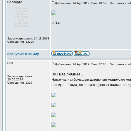
Валацуга
Добавлено: 14 Apr 2019, Sun, 10:59
Заголовок соо
Почётный
искатель
новых
объектов
для
2014
«Глобуса
Беларуси»
Зарегистрирован: 14.11.2008
Сообщения: 13220
Вернуться к началу
В59
Добавлено: 14 Apr 2019, Sun, 22:05
Заголовок соо
Ну, і маё любімае...
Зарегистрирован:
Напэўна, найбольшыя дзейючыя жыдоўскія могілкі
20.05.2014
Сообщения: 1327
горадзе. Шкада, што шмат цікавых надмагільля