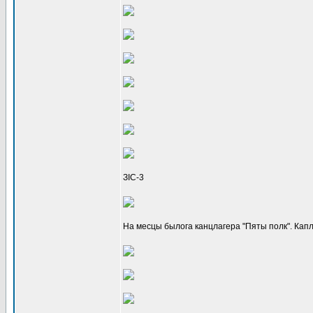
ЗІС-3
На месцы былога канцлагера "Пяты полк". Каплі