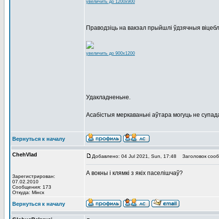
увеличить до 1200x900
Праводзіць на вакзал прыйшлі ўдзячныя віцебл
увеличить до 900x1200
Удакладненьне.
Асабістыя меркаваньні аўтара могуць не супа
Вернуться к началу
ChehVlad
Добавлено: 04 Jul 2021, Sun, 17:48
Заголовок сооб
А вокны і клямкі з якіх паселішчаў?
Зарегистрирован:
07.02.2010
Сообщения: 173
Откуда: Мінск
Вернуться к началу