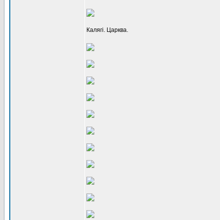
Калягі. Царква.