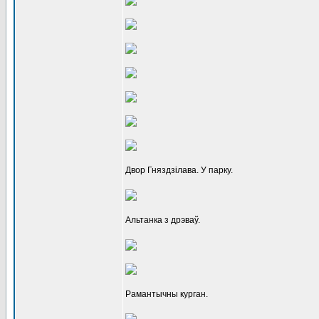
Двор Гняздзілава. У парку.
Альтанка з дрэваў.
Рамантычны курган.