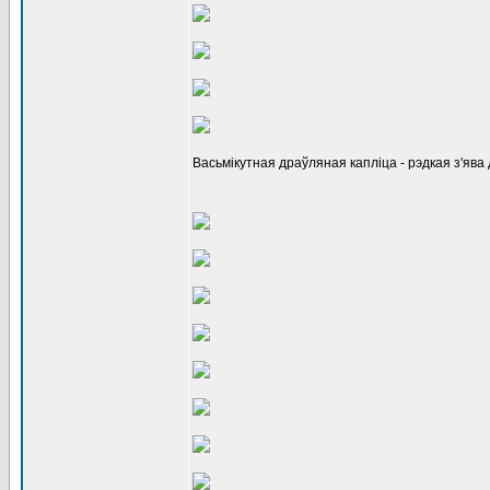
Васьмікутная драўляная капліца - рэдкая з'ява 