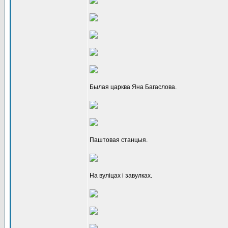
Былая царква Яна Багаслова.
Паштовая станцыя.
На вуліцах і завулках.