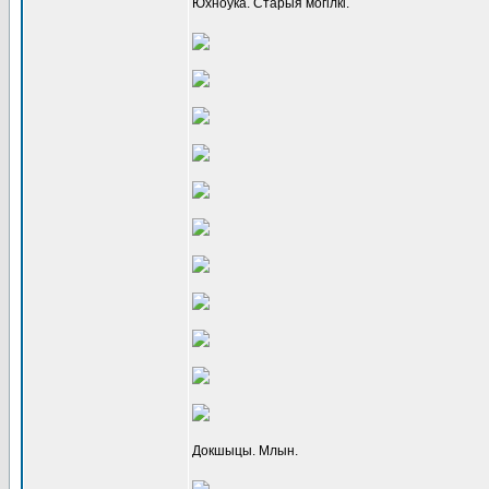
Юхноўка. Старыя могілкі.
Докшыцы. Млын.