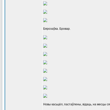
Бярозаўка. Бровар.
Новы касьцёл, пастаўлены, відаць, на месцы ся