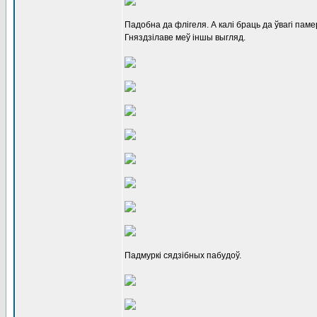
Падобна да флігеля. А калі браць да ўвагі паме
Гняздзілаве меў іншы выгляд.
Падмуркі сядзібных пабудоў.