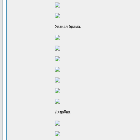
Уязная брама.
Лядоўня.