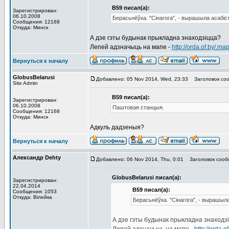
В59 писал(а):
Зарегистрирован:
06.10.2008
Берасьнёўка. "Сінагога", - вырашыла асабі
Сообщения: 12168
Откуда: Минск
А дзе гэты будынак прыкладна знаходзіцца?
Лепей адзначыць на мапе -
http://orda.of.by/.
Вернуться к началу
GlobusBelarusi
Добавлено: 05 Nov 2014, Wed, 23:33
Заголовок соо
Site Admin
В59 писал(а):
Зарегистрирован:
06.10.2008
Паштовая станцыя.
Сообщения: 12168
Откуда: Минск
Адкуль дадзеныя?
Вернуться к началу
Александр Dehty
Добавлено: 06 Nov 2014, Thu, 0:01
Заголовок сооб
GlobusBelarusi писал(а):
Зарегистрирован:
22.04.2014
В59 писал(а):
Сообщения: 1053
Откуда: Вiлейка
Берасьнёўка. "Сінагога", - вырашыл
А дзе гэты будынак прыкладна знаходз