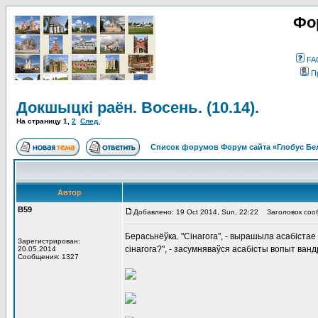
Фо
FA
П
Докшыцкі раён. Восень. (10.14).
На страницу
1
,
2
След.
Список форумов Форум сайта «Глобус Бе
Автор
В59
Добавлено: 19 Oct 2014, Sun, 22:22
Заголовок сообщ
Берасьнёўка. "Сінагога", - вырашыла асабістае
Зарегистрирован:
сінагога?", - засумняваўся асабісты вопыт ванд
20.05.2014
Сообщения: 1327