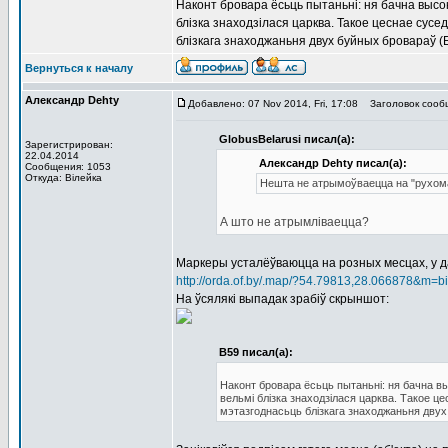
Наконт бровара ёсьць пытаньні: ня бачна высок
блізка знаходзілася царква. Такое цеснае сусе
блізкага знаходжаньня двух буйных бровараў (
Вернуться к началу
Александр Dehty
Добавлено: 07 Nov 2014, Fri, 17:08
Заголовок сооб
GlobusBelarusi писал(а):
Зарегистрирован:
22.04.2014
Александр Dehty писал(а):
Сообщения: 1053
Откуда: Вiлейка
Нешта не атрымоўваецца на "рухом
А што не атрымліваецца?
Маркеры усталёўваюцца на розных месцах, у 
http://orda.of.by/.map/?54.79813,28.066878&m=bi
На ўсялякі выпадак зрабіў скрыншот:
В59 писал(а):
Наконт бровара ёсьць пытаньні: ня бачна вы
вельмі блізка знаходзілася царква. Такое ц
мэтазгоднасьць блізкага знаходжаньня двух