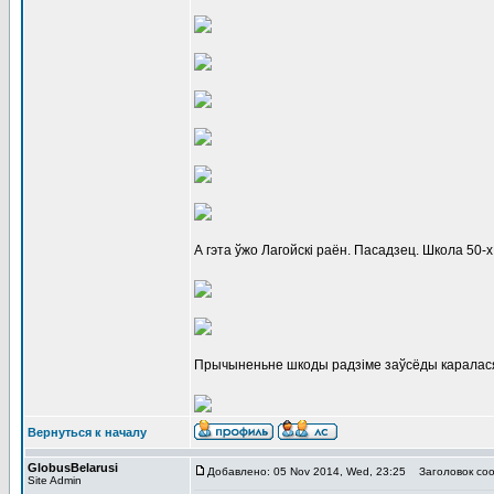
А гэта ўжо Лагойскі раён. Пасадзец. Школа 50-х г
Прычыненьне шкоды радзіме заўсёды каралася п
Вернуться к началу
GlobusBelarusi
Добавлено: 05 Nov 2014, Wed, 23:25
Заголовок соо
Site Admin