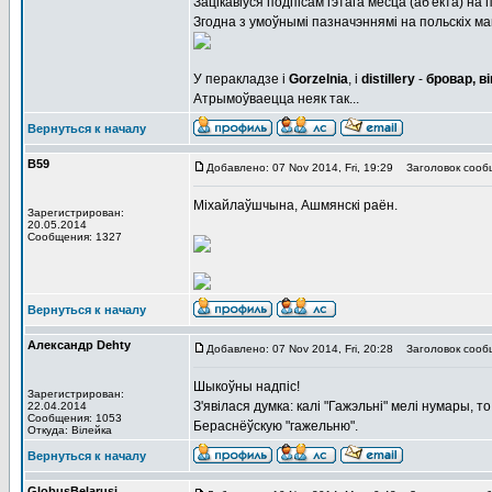
Зацікавіўся подпісам гэтага месца (аб'екта) на
Згодна з умоўнымі пазначэннямі на польскіх м
У перакладзе і
Gorzelnia
, і
distillery
-
бровар, в
Атрымоўваецца неяк так...
Вернуться к началу
В59
Добавлено: 07 Nov 2014, Fri, 19:29
Заголовок сооб
Міхайлаўшчына, Ашмянскі раён.
Зарегистрирован:
20.05.2014
Сообщения: 1327
Вернуться к началу
Александр Dehty
Добавлено: 07 Nov 2014, Fri, 20:28
Заголовок сооб
Шыкоўны надпіс!
Зарегистрирован:
З'явілася думка: калі "Гажэльні" мелі нумары, 
22.04.2014
Сообщения: 1053
Бераснёўскую "гажельню".
Откуда: Вiлейка
Вернуться к началу
GlobusBelarusi