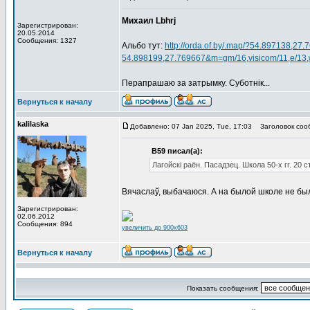
Михаил Lbhrj
Зарегистрирован:
20.05.2014
Сообщения: 1327
Альбо тут:
http://orda.of.by/.map/?54.897138,27
54.898199,27.769667&m=gm/16,visicom/11,e/13,
Перапрашаю за затрымку. Суботнік...
Вернуться к началу
kalilaska
Добавлено: 07 Jan 2025, Tue, 17:03
Заголовок соо
В59 писал(а):
Лагойскі раён. Пасадзец. Школа 50-х гг. 20 ст
Вячаслаў, выбачаюся. А на былой школе не бы
Зарегистрирован:
02.06.2012
Сообщения: 894
увеличить до 900x603
Вернуться к началу
Показать сообщения: