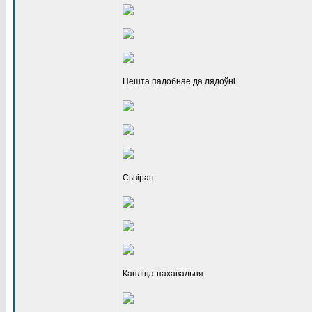
Нешта падобнае да лядоўні.
Сьвіран.
Капліца-пахавальня.