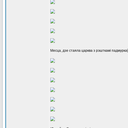
Месца, дзе стаяла царква з рэшткамі падмуркаў