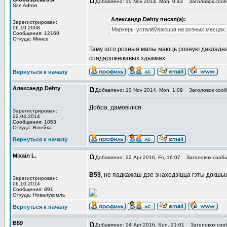
Добавлено: 10 Nov 2014, Mon, 0:43
Заголовок сооб
Site Admin
Александр Dehty писал(а):
Зарегистрирован:
06.10.2008
Маркеры усталёўваюцца на розных месцах,
Сообщения: 12168
Откуда: Минск
Таму што розныя мапы маюць розную дакладнасц
спадарожнікавых здымках.
Вернуться к началу
Александр Dehty
Добавлено: 10 Nov 2014, Mon, 1:09
Заголовок сооб
Добра, дамовіліся.
Зарегистрирован:
22.04.2014
Сообщения: 1053
Откуда: Вiлейка
Вернуться к началу
Мiхаiл L.
Добавлено: 22 Apr 2016, Fri, 16:07
Заголовок сообщ
В59
, не падкажаш дзе знаходзіцца гэты докшы
Зарегистрирован:
06.10.2014
Сообщения: 891
Откуда: Новалукомль
Вернуться к началу
В59
Добавлено: 24 Apr 2016, Sun, 21:01
Заголовок соо