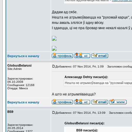
Лепей адзначыць на мапе -
http://orda
Дадам ад сябе.
Нешта не атрымоўваецца на "рухомай карце", а
яны амаль зліліся ў адну вёску.
І здаецца, ці не пра бровар мне некалі казалі ў
Вернуться к началу
GlobusBelarusi
Добавлено: 07 Nov 2014, Fri, 1:09
Заголовок сообщ
Site Admin
Александр Dehty писал(а):
Зарегистрирован:
06.10.2008
Нешта не атрымоўваецца на "рухомай карц
Сообщения: 12168
Откуда: Минск
А што не атрымліваецца?
Вернуться к началу
В59
Добавлено: 07 Nov 2014, Fri, 13:09
Заголовок сооб
GlobusBelarusi писал(а):
Зарегистрирован:
20.05.2014
В59 писал(а):
Сообщения: 1327