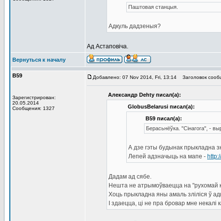
Паштовая станцыя.
Адкуль дадзеныя?
Ад Астаповіча.
Вернуться к началу
В59
Добавлено: 07 Nov 2014, Fri, 13:14
Заголовок сооб
Александр Dehty писал(а):
Зарегистрирован:
20.05.2014
GlobusBelarusi писал(а):
Сообщения: 1327
В59 писал(а):
Берасьнёўка. "Сінагога", - 
А дзе гэты будынак прыкладна з
Лепей адзначыць на мапе -
http
Дадам ад сябе.
Нешта не атрымоўваецца на "рухомай ка
Хоць прыкладна яны амаль зліліся ў адн
І здаецца, ці не пра бровар мне некалі к