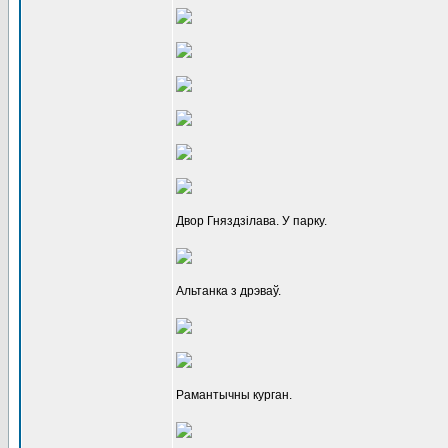
Двор Гняздзілава. У парку.
Альтанка з дрэваў.
Рамантычны курган.