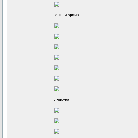
Уязная брама.
Лядоўня.