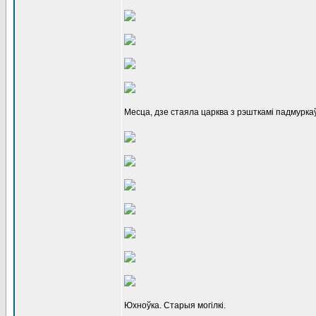
Месца, дзе стаяла царква з рэшткамі падмуркаў
Юхноўка. Старыя могілкі.