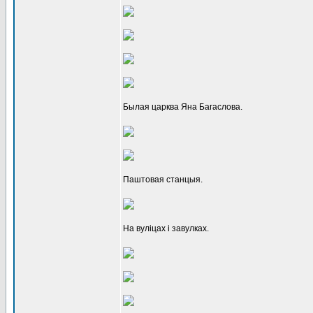
Былая царква Яна Багаслова.
Паштовая станцыя.
На вуліцах і завулках.