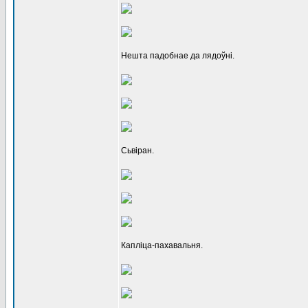
Нешта падобнае да лядоўні.
Сьвіран.
Капліца-пахавальня.