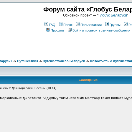
Форум сайта «Глобус Бела
Основной проект — “
Глобус Беларуси
"
FAQ
Поиск
Пользователи
Группы
Ре
Профиль
Войти и проверить личные сообщения
ларуси»
->
Путешествия
->
Путешествия по Беларуси
->
Фотоотчеты о путешестви
Сообщение
ения: Докшыцкі раён. Восень. (10.14).
меркаваньне дылетанта. "Адкуль у такім невялікім мястэчку такая вялікая мур