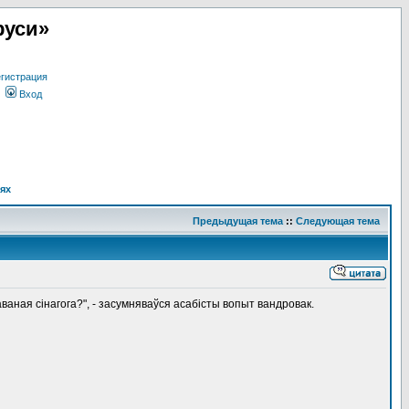
руси»
гистрация
Вход
ях
Предыдущая тема
::
Следующая тема
аваная сінагога?", - засумняваўся асабісты вопыт вандровак.