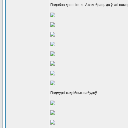
Падобна да флігеля. А калі браць да ўвагі паме
Падмуркі сядзібных пабудоў.