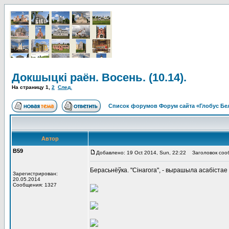
Докшыцкі раён. Восень. (10.14).
На страницу
1
,
2
След.
Список форумов Форум сайта «Глобус Бе
Автор
В59
Добавлено: 19 Oct 2014, Sun, 22:22
Заголовок сообщ
Берасьнёўка. "Сінагога", - вырашыла асабістае 
Зарегистрирован:
20.05.2014
Сообщения: 1327