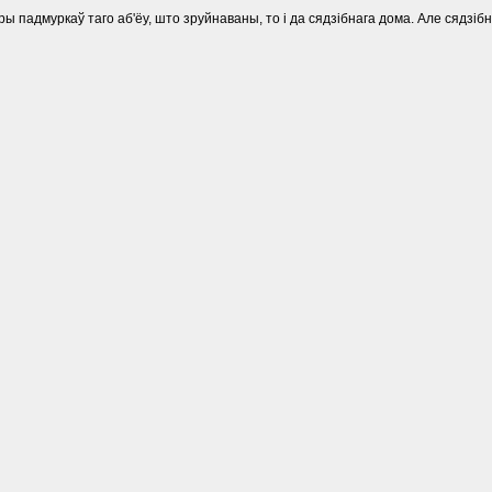
ры падмуркаў таго аб'ёу, што зруйнаваны, то і да сядзібнага дома. Але сядзіб