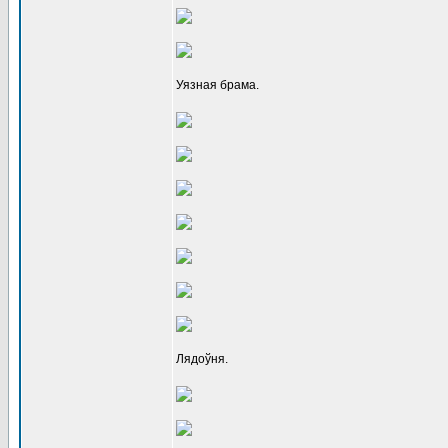
Уязная брама.
Лядоўня.