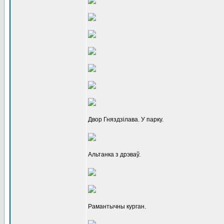
Двор Гняздзілава. У парку.
Альтанка з дрэваў.
Рамантычны курган.