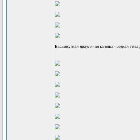
Васьмікутная драўляная капліца - рэдкая з'ява 