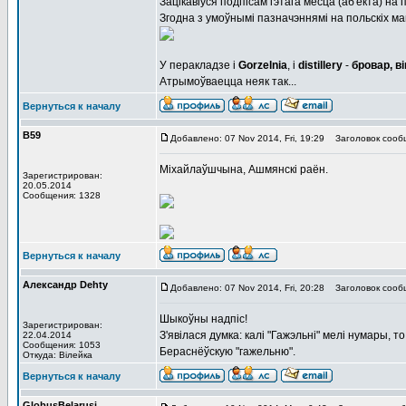
Зацікавіўся подпісам гэтага месца (аб'екта) на
Згодна з умоўнымі пазначэннямі на польскіх м
У перакладзе і
Gorzelnia
, і
distillery
-
бровар, в
Атрымоўваецца неяк так...
Вернуться к началу
В59
Добавлено: 07 Nov 2014, Fri, 19:29
Заголовок сооб
Міхайлаўшчына, Ашмянскі раён.
Зарегистрирован:
20.05.2014
Сообщения: 1328
Вернуться к началу
Александр Dehty
Добавлено: 07 Nov 2014, Fri, 20:28
Заголовок сооб
Шыкоўны надпіс!
Зарегистрирован:
З'явілася думка: калі "Гажэльні" мелі нумары, 
22.04.2014
Сообщения: 1053
Бераснёўскую "гажельню".
Откуда: Вiлейка
Вернуться к началу
GlobusBelarusi