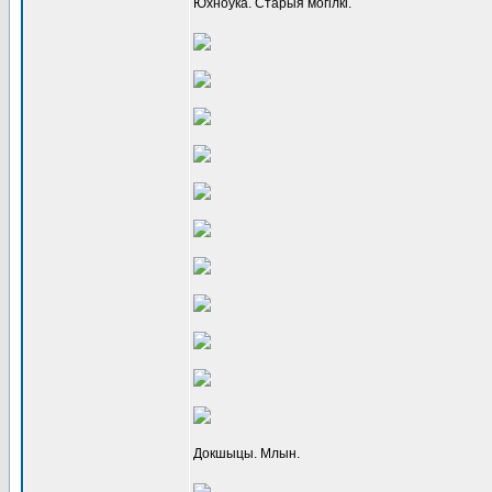
Юхноўка. Старыя могілкі.
Докшыцы. Млын.