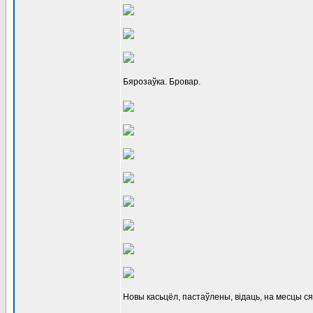
Бярозаўка. Бровар.
Новы касьцёл, пастаўлены, відаць, на месцы ся