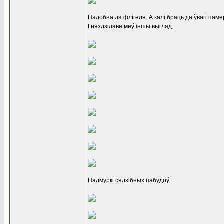
Падобна да флігеля. А калі браць да ўвагі паме
Гняздзілаве меў іншы выгляд.
Падмуркі сядзібных пабудоў.