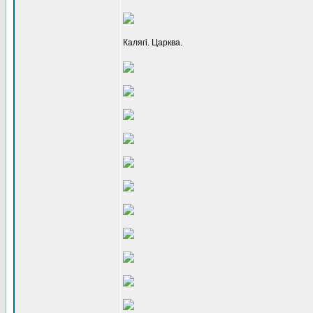
Калягі. Царква.