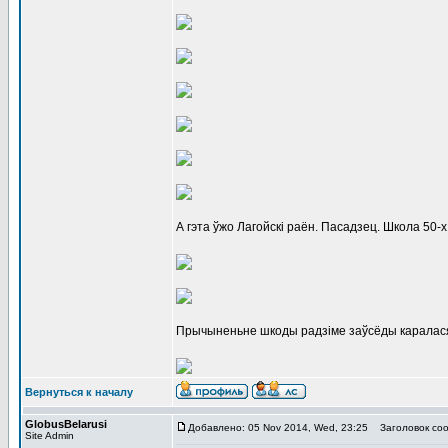
А гэта ўжо Лагойскі раён. Пасадзец. Школа 50-х г
Прычыненьне шкоды радзіме заўсёды каралася п
Вернуться к началу
GlobusBelarusi
Добавлено: 05 Nov 2014, Wed, 23:25
Заголовок соо
Site Admin