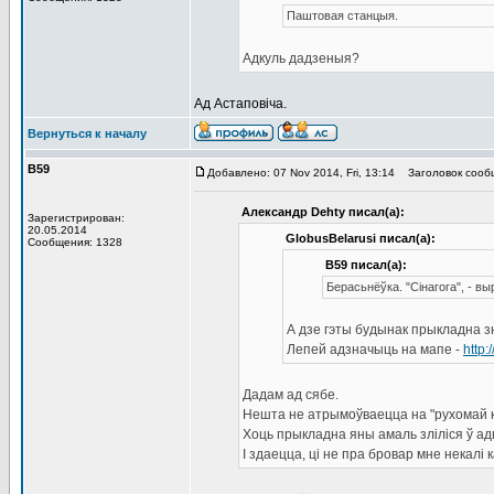
Паштовая станцыя.
Адкуль дадзеныя?
Ад Астаповіча.
Вернуться к началу
В59
Добавлено: 07 Nov 2014, Fri, 13:14
Заголовок сооб
Александр Dehty писал(а):
Зарегистрирован:
20.05.2014
GlobusBelarusi писал(а):
Сообщения: 1328
В59 писал(а):
Берасьнёўка. "Сінагога", - 
А дзе гэты будынак прыкладна з
Лепей адзначыць на мапе -
http
Дадам ад сябе.
Нешта не атрымоўваецца на "рухомай ка
Хоць прыкладна яны амаль зліліся ў адн
І здаецца, ці не пра бровар мне некалі к