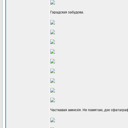
Гарадская забудова.
Часткавая амнезія. Не памятаю, дзе сфатаграфа