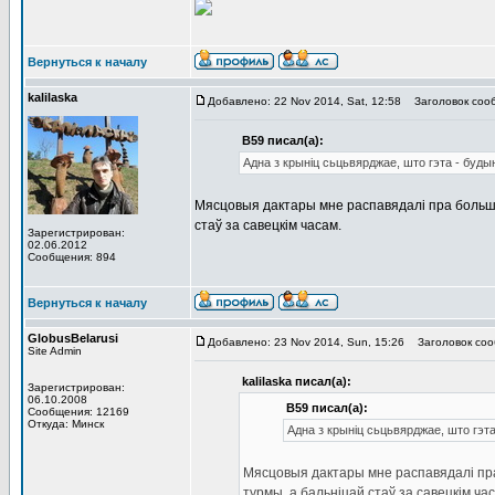
Вернуться к началу
kalilaska
Добавлено: 22 Nov 2014, Sat, 12:58
Заголовок соо
В59 писал(а):
Адна з крыніц сьцьвярджае, што гэта - будын
Мясцовыя дактары мне распавядалi пра больш с
стаў за савецкiм часам.
Зарегистрирован:
02.06.2012
Сообщения: 894
Вернуться к началу
GlobusBelarusi
Добавлено: 23 Nov 2014, Sun, 15:26
Заголовок соо
Site Admin
kalilaska писал(а):
Зарегистрирован:
06.10.2008
В59 писал(а):
Сообщения: 12169
Откуда: Минск
Адна з крыніц сьцьвярджае, што гэта
Мясцовыя дактары мне распавядалi пра
турмы, а бальнiцай стаў за савецкiм ча