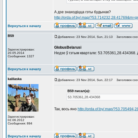
А дзе знаходіцца гэты будынак?
http://orda.of.by/.map/?53.714232,28.41769&m=g
Вернуться к началу
В59
Добавлено: 23 Nov 2014, Sun, 21:13
Заголовок соо
GlobusBelarusi
Зарегистрирован:
Недзе ў гэтым квартале: 53.705361,28.434368.
20.05.2014
Сообщения: 1327
Вернуться к началу
kalilaska
Добавлено: 23 Nov 2014, Sun, 22:17
Заголовок соо
В59 писал(а):
53.705361,28.434368
Так, вось яно
http://orda.of.by/.map/?53.705494
Зарегистрирован:
02.06.2012
Сообщения: 894
Вернуться к началу