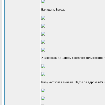
Валадута. Бровар.
У Вішаньцы ад царквы засталіся толькі рэшткі 
Ізноў частковая амнезія. Недзе па дарозе в Віш