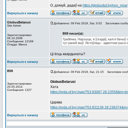
О, дзякуй, дадаў на
https://globustut.by/nov_niva/
Вернуться к началу
GlobusBelarusi
Добавлено: 09 Feb 2019, Sat, 0:02
Заголовок сооб
Site Admin
В59 писал(а):
Зарегистрирован:
06.10.2008
Грабёнка. Нарэшце, я ўзгадаў, калі я бачыў 
Сообщения: 12169
тут раней жыў. Лістоўніцы - адметная рыса 
Откуда: Минск
Ці ёсць каардынаты?
Вернуться к началу
В59
Добавлено: 09 Feb 2019, Sat, 21:15
Заголовок соо
GlobusBelarusi
Зарегистрирован:
Хата
20.05.2014
Сообщения: 1327
https://orda.of.by/.map/?53.83087,28.23558&m=bi
Царква
https://orda.of.by/.map/?53.831136,28.236374&m=
Вернуться к началу