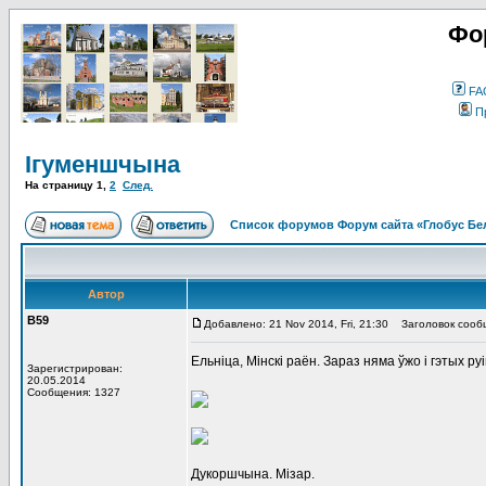
Фо
FA
П
Ігуменшчына
На страницу
1
,
2
След.
Список форумов Форум сайта «Глобус Бе
Автор
В59
Добавлено: 21 Nov 2014, Fri, 21:30
Заголовок сообщ
Ельніца, Мінскі раён. Зараз няма ўжо і гэтых руі
Зарегистрирован:
20.05.2014
Сообщения: 1327
Дукоршчына. Мізар.