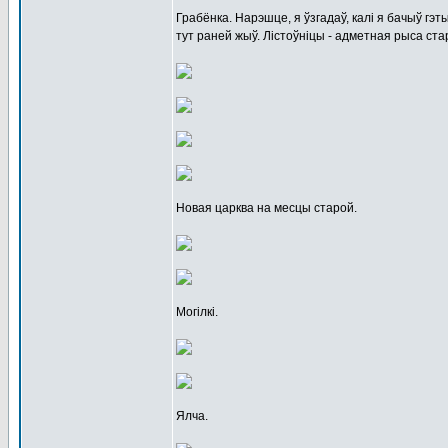
Грабёнка. Нарэшце, я ўзгадаў, калі я бачыў гэт
тут раней жыў. Лістоўніцы - адметная рыса ста
Новая царква на месцы старой.
Могілкі.
Ялча.