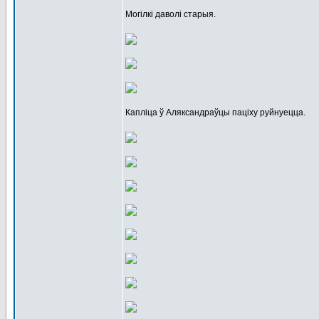
Могілкі даволі старыя.
Капліца ў Аляксандраўцы паціху руйнуецца.