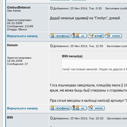
GlobusBelarusi
Добавлено: 25 Nov 2014, Tue, 0:35
Заголовок сооб
Site Admin
Дадаў некалькі здымкаў на "Глобус", дзякуй.
Зарегистрирован:
06.10.2008
Сообщения: 12169
Откуда: Минск
Вернуться к началу
Demetr
Добавлено: 25 Nov 2014, Tue, 11:55
Заголовок сообщ
В59 писал(а):
Зарегистрирован:
18.08.2009
Сообщения: 27
Ізноў частковая амнезія. Недзе па дарозе в 
Гэта язычніцкае свяцілішча, пляцоўку якога ў 1
крыж, які можа быць быў створаны з старажытна
Пра гэтыя мясціны я калісьці напісаў артыкул
Вернуться к началу
В59
Добавлено: 25 Nov 2014, Tue, 22:20
Заголовок соо