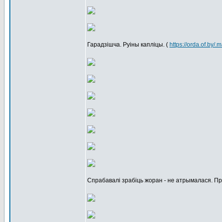
Гарадзішча. Руіны капліцы. (
https://orda.of.by
Спрабавалі зрабіць жоран - не атрымалася. Пр