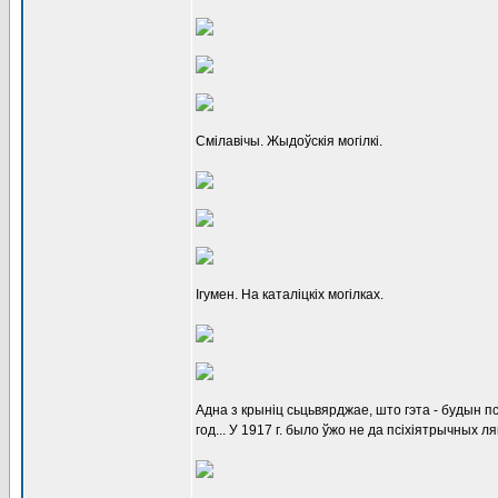
Смілавічы. Жыдоўскія могілкі.
Ігумен. На каталіцкіх могілках.
Адна з крыніц сьцьвярджае, што гэта - будын п
год... У 1917 г. было ўжо не да псіхіятрычных л