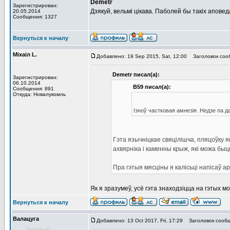
Demetr
Зарегистрирован:
Дзякуй, вельмі цікава. Паболей бы такіх аповед
20.05.2014
Сообщения: 1327
Вернуться к началу
Мiхаiл L.
Добавлено: 19 Sep 2015, Sat, 12:00
Заголовок сообщ
Demetr писал(а):
Зарегистрирован:
06.10.2014
В59 писал(а):
Сообщения: 891
Откуда: Новалукомль
Ізноў частковая амнезія. Недзе па д
Гэта язычніцкае свяцілішча, пляцоўку як
ахвярніка і каменны крыж, які можа бы
Пра гэтыя мясціны я калісьці напісаў 
Як я зразумеў, усё гэта знаходзіцца на гэтых мо
Вернуться к началу
Валацуга
Добавлено: 13 Oct 2017, Fri, 17:29
Заголовок сообщ
Почётный